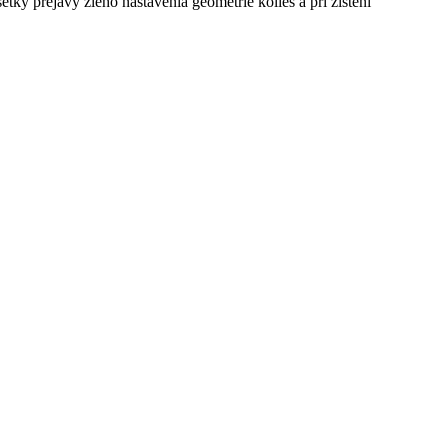
ky prejavy zlého nastavenia geometrie kolies a pri zistení