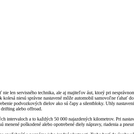
 nie len servisného technika, ale aj majiteľov áut, ktorý pri nesprávn
Ak kolesá niesú správne nastavené môže automobil samovoľne ťahať d
rebenie podvozkových dielov ako sú čapy a silentbloky. Uhly nastaven
drifting alebo offroad.
ých intervaloch a to každých 50 000 najazdených kilometrov. Pri nastav
sú menené poškodené alebo opotrebené diely nápravy, riadenia a pneum