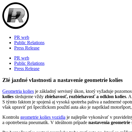
Skip
to
content
PR web
Public Relations
Press Release
PR web
Public Relations
Press Release
Zlé jazdné vlastnosti a nastavenie geometrie kolies
Geometria kolies
je základný servisný úkon, ktorý vyžaduje pozornosť
kolies
sledujeme vždy
zbiehavosť, rozbiehavosť a odklon kolies
. 
S týmto faktom je spojená aj vysoká spotreba paliva a nadmerné opot
však upraviť pri špecifickom použití auta ako je napríklad motoršport, 
Kontrolu
geometrie kolies vozidla
je najlepšie vykonávať v pravideln
a opotrebenia pneumatík. V ideálnom prípade
nastavenia geometrie