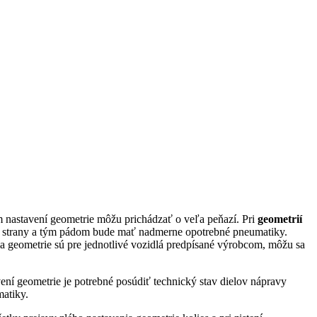
om nastavení geometrie môžu prichádzať o veľa peňazí. Pri
geometrií
o strany a tým pádom bude mať nadmerne opotrebné pneumatiky.
ia geometrie sú pre jednotlivé vozidlá predpísané výrobcom, môžu sa
ení geometrie je potrebné posúdiť technický stav dielov nápravy
atiky.