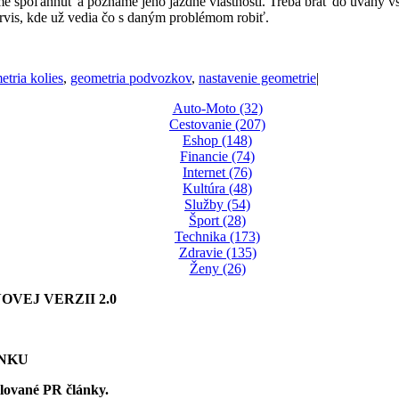
 spoľahnúť a poznáme jeho jazdné vlastnosti. Treba brať do úvahy všet
servis, kde už vedia čo s daným problémom robiť.
etria kolies
,
geometria podvozkov
,
nastavenie geometrie
|
Auto-Moto (32)
Cestovanie (207)
Eshop (148)
Financie (74)
Internet (76)
Kultúra (48)
Služby (54)
Šport (28)
Technika (173)
Zdravie (135)
Ženy (26)
VEJ VERZII 2.0
ÁNKU
olované PR články.