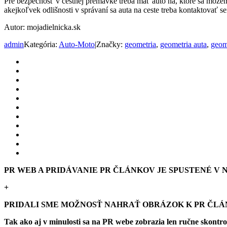
Pre bezpečnosť v cestnej premávke treba mať auto na, ktoré sa môžeme
akejkoľvek odlišnosti v správaní sa auta na ceste treba kontaktovať 
Autor: mojadielnicka.sk
admin
Kategória:
Auto-Moto
|
Značky:
geometria
,
geometria auta
,
geom
PR WEB A PRIDÁVANIE PR ČLÁNKOV JE SPUSTENÉ V NO
+
PRIDALI SME MOŽNOSŤ NAHRAŤ OBRÁZOK K PR ČL
Tak ako aj v minulosti sa na PR webe zobrazia len ručne skontr