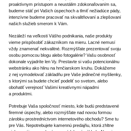
proaktívnym prístupom a neustálim zdokonaľovaním sa,
budeme stáť pri Vašich úspechoch a tlmiť nežiadúce pády,
intenzívne budeme pracovať na skvalitňovaní a zlepšovaní
našich služieb smerom k Vám.
Nezáleží na veľkosti Vášho podnikania, naše produkty
vieme prispôsobiť zákazníkom na mieru. Lacné nemusí
vždy znamenať nekvalitné. Rozmýšľate prezentovať svoju
osobu pomocou blogu alebo fotogalérie? Vašu osobnosť
dokonale vyjadríte len Vy. Prestavte si vašu potencionálnu
webstránku ako hlinu na hrnčiarskom kruhu. Dokážeme
z nej vymodelovať základňu pre Vaše jedinečné myšlienky,
s ktorými sa budete chcieť podeliť so svetom, alebo
obohatiť verejnosť Vašimi kreatívnymi nápadmi
a produktmi.
Potrebuje Vaša spoločnosť miesto, kde budú predstavené
firemné úspechy, alebo rozmýšľate nad novou formou
zárobku prostredníctvom internetového obchodu? Sme tu
pre Vás. Nepotrebujete kamennú predajňu, ktorá zhltne