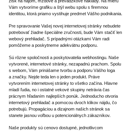
zisk na nájom, mzdové a prevádzkové náklady. Na mieru
Vám vytvoríme grafiku a štýl webu spolu s firemnou
identitou, ktorá priamo vystihuje predmet Vášho podnikania.
Pre spravovanie Vašej novej internetovej stránky nebudete
potrebovať žiadne špeciálne zručnosti, bude Vám stačiť len
webový prehliadač. S prípadnými otázkami Vám radi
pomôžeme a poskytneme adekvátnu podporu.
Sú rôzne spoločnosti a poskytovatelia webhostingu. Naše
vytvorené, internetové stránky, nezapadnú prachom. Spolu
s webom, Vám prinášame tvorbu a podporu Vášho loga
a značky. Nejde teda len o jeden produkt. Práve
vytvorením internetovej stránky to všetko začína. Hlavne
mladí ľudia, no i ostatné vekové skupiny netrávia čas
prácnym hľadaním najlepších ponúk. Jednoducho otvoria
internetový prehliadač a pomocou dvoch klikov nájdu, čo
potrebujú. Propagáciou a dizajnom našich stránok sa
stanete jasnou voľbou u potencionálnych zákazníkov.
Naše produkty sú cenovo dostupné, jednotlivcom