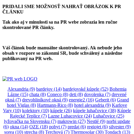
PRIDALI SME MOŽNOSŤ NAHRAŤ OBRÁZOK K PR
ČLÁNKU
Tak ako aj v minulosti sa na PR webe zobrazia len ručne
skontrolované PR články.
Váš článok bude manuálne skontrolovaný. Ak nebude jeho
obsah v rozpore so zákonmi SR, bude schválený a následne
publikovaný na PR web.
Alexandria
(9)
bardejov
(14)
bardejovské kúpele
(52)
Bohemia
Lázne
(15)
chata
(8)
Coneco
(8)
deti
(8)
dovolenka
(7)
drevené
okná
(7)
drevohliníkové okná
(9)
energie2
(16)
Geberit
(6)
Grand
hotel Viglas
(8)
Hartmann-Rico
(8)
hotel alexandria
(9)
Karlove
Vary
(10)
kolektory
(10)
kúpele
(26)
kúpele luhačovice
(38)
Kúpele
Rajecké Teplice
(7)
Lazne Luhacovice
(24)
Luhačovice
(25)
lyžovačka na Slovensku
(7)
makrowin
(27)
Nestlé
(9)
norbi update
(6)
okna
(14)
OZE
(18)
pobyt
(7)
predaj
(6)
regiojet
(6)
silvester
(9)
sorea
(10)
strecha
(8)
Terchová
(7)
Thermosolar
(30)
Tondach
(13)