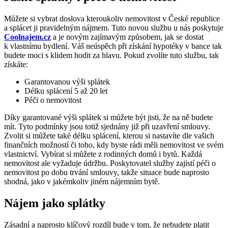
Můžete si vybrat doslova kteroukoliv nemovitost v České republice
a splácet ji pravidelným nájmem. Tuto novou službu u nás poskytuje
Coolnajem.cz
a je novým zajímavým způsobem, jak se dostat
k vlastnímu bydlení. Váš neúspěch při získání hypotéky v bance tak
budete moci s klidem hodit za hlavu. Pokud zvolíte tuto službu, tak
získáte:
Garantovanou výši splátek
Délku splácení 5 až 20 let
Péči o nemovitost
Díky garantované výši splátek si můžete být jisti, že na ně budete
mít. Tyto podmínky jsou totiž sjednány již při uzavření smlouvy.
Zvolit si můžete také délku splácení, kterou si nastavíte dle vašich
finančních možností či toho, kdy byste rádi měli nemovitost ve svém
vlastnictví. Vybírat si můžete z rodinných domů i bytů. Každá
nemovitost ale vyžaduje údržbu. Poskytovatel služby zajistí péči o
nemovitost po dobu trvání smlouvy, takže situace bude naprosto
shodná, jako v jakémkoliv jiném nájemním bytě.
Nájem jako splátky
Zásadní a naprosto klíčový rozdíl bude v tom, že nebudete platit