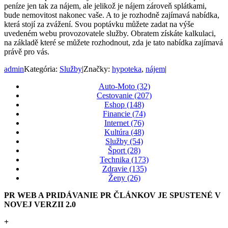
peníze jen tak za nájem, ale jelikož je nájem zároveň splátkami,
bude nemovitost nakonec vaše. A to je rozhodně zajímavá nabídka,
která stojí za zvážení. Svou poptávku můžete zadat na výše
uvedeném webu provozovatele služby. Obratem získáte kalkulaci,
na základě které se můžete rozhodnout, zda je tato nabídka zajímavá
právě pro vás.
admin
Kategória:
Služby
|
Značky:
hypoteka
,
nájem
|
Auto-Moto (32)
Cestovanie (207)
Eshop (148)
Financie (74)
Internet (76)
Kultúra (48)
Služby (54)
Šport (28)
Technika (173)
Zdravie (135)
Ženy (26)
PR WEB A PRIDÁVANIE PR ČLÁNKOV JE SPUSTENÉ V
NOVEJ VERZII 2.0
+