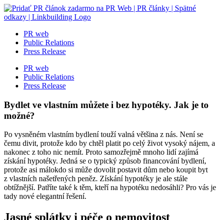
Skip
to
content
PR web
Public Relations
Press Release
PR web
Public Relations
Press Release
Bydlet ve vlastním můžete i bez hypotéky. Jak je to
možné?
Po vysněném vlastním bydlení touží valná většina z nás. Není se
čemu divit, protože kdo by chtěl platit po celý život vysoký nájem, a
nakonec z toho nic nemít. Proto samozřejmě mnoho lidí zajímá
získání hypotéky. Jedná se o typický způsob financování bydlení,
protože asi málokdo si může dovolit postavit dům nebo koupit byt
z vlastních našetřených peněz. Získání hypotéky je ale stále
obtížnější. Patříte také k těm, kteří na hypotéku nedosáhli? Pro vás je
tady nové elegantní řešení.
Jasné splátky i péče o nemovitost