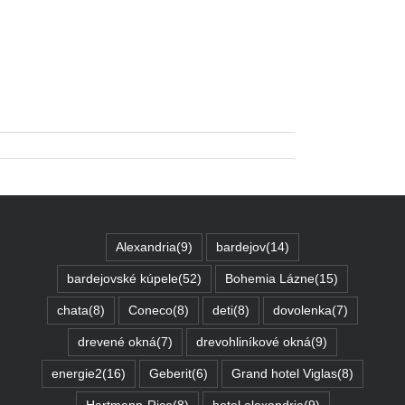
Alexandria
(9)
bardejov
(14)
bardejovské kúpele
(52)
Bohemia Lázne
(15)
chata
(8)
Coneco
(8)
deti
(8)
dovolenka
(7)
drevené okná
(7)
drevohliníkové okná
(9)
energie2
(16)
Geberit
(6)
Grand hotel Viglas
(8)