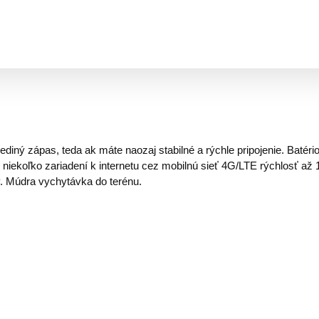
diný zápas, teda ak máte naozaj stabilné a rýchle pripojenie. Batér
 niekoľko zariadení k internetu cez mobilnú sieť 4G/LTE rýchlosť až
v. Múdra vychytávka do terénu.