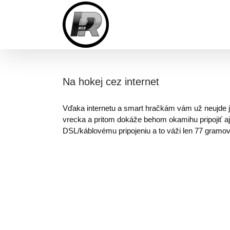
Skip
to
content
Na hokej cez internet
Vďaka internetu a smart hračkám vám už neujde je
vrecka a pritom dokáže behom okamihu pripojiť aj
DSL/káblovému pripojeniu a to váži len 77 gramo