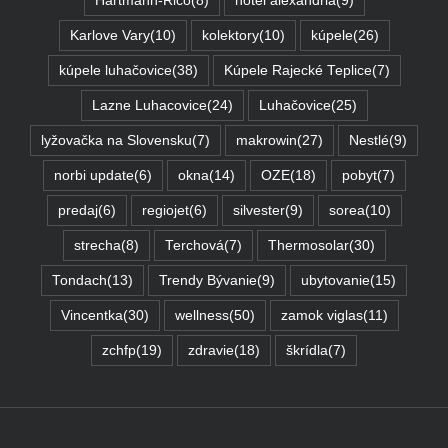
Hartmann-Rico
(8)
hotel alexandria
(9)
Karlove Vary
(10)
kolektory
(10)
kúpele
(26)
kúpele luhačovice
(38)
Kúpele Rajecké Teplice
(7)
Lazne Luhacovice
(24)
Luhačovice
(25)
lyžovačka na Slovensku
(7)
makrowin
(27)
Nestlé
(9)
norbi update
(6)
okna
(14)
OZE
(18)
pobyt
(7)
predaj
(6)
regiojet
(6)
silvester
(9)
sorea
(10)
strecha
(8)
Terchová
(7)
Thermosolar
(30)
Tondach
(13)
Trendy Bývanie
(9)
ubytovanie
(15)
Vincentka
(30)
wellness
(50)
zamok viglas
(11)
zchfp
(19)
zdravie
(18)
škrídla
(7)