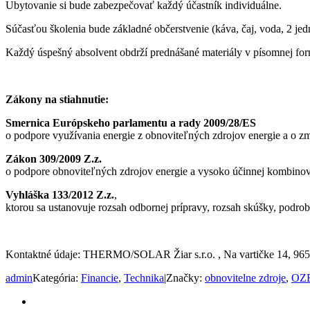
Ubytovanie si bude zabezpečovať každý účastník individuálne.
Súčasťou školenia bude základné občerstvenie (káva, čaj, voda, 2 je
Každý úspešný absolvent obdrží prednášané materiály v písomnej for
Zákony na stiahnutie:
Smernica Európskeho parlamentu a rady 2009/28/ES
o podpore využívania energie z obnoviteľných zdrojov energie a o 
Zákon 309/2009 Z.z.
o podpore obnoviteľných zdrojov energie a vysoko účinnej kombinov
Vyhláška 133/2012 Z.z.
,
ktorou sa ustanovuje rozsah odbornej prípravy, rozsah skúšky, podrob
Kontaktné údaje: THERMO/SOLAR Žiar s.r.o. , Na vartičke 14, 965 
admin
Kategória:
Financie
,
Technika
|
Značky:
obnovitelne zdroje
,
OZ