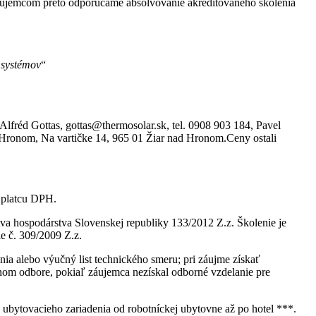
záujemcom preto odporúčame absolvovanie akreditovaného školenia
systémov
“
Alfréd Gottas, gottas@thermosolar.sk, tel. 0908 903 184, Pavel
Hronom, Na vartičke 14, 965 01 Žiar nad Hronom.Ceny ostali
e platcu DPH.
 hospodárstva Slovenskej republiky 133/2012 Z.z. Školenie je
e č. 309/2009 Z.z.
 alebo výučný list technického smeru; pri záujme získať
nom odbore, pokiaľ záujemca nezískal odborné vzdelanie pre
 ubytovacieho zariadenia od robotníckej ubytovne až po hotel ***.