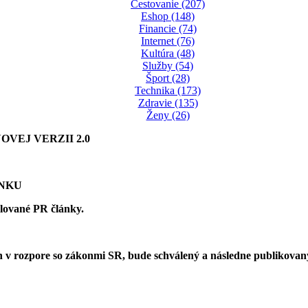
Cestovanie (207)
Eshop (148)
Financie (74)
Internet (76)
Kultúra (48)
Služby (54)
Šport (28)
Technika (173)
Zdravie (135)
Ženy (26)
VEJ VERZII 2.0
ÁNKU
olované PR články.
 v rozpore so zákonmi SR, bude schválený a následne publikova