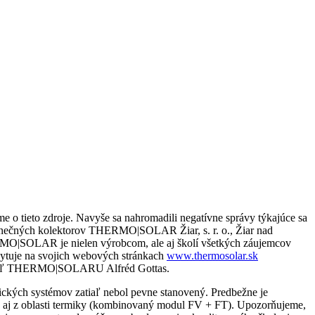
e o tieto zdroje. Navyše sa nahromadili negatívne správy týkajúce sa
lnečných kolektorov THERMO|SOLAR Žiar, s. r. o., Žiar nad
HERMO|SOLAR je nielen výrobcom, ale aj školí všetkých záujemcov
skytuje na svojich webových stránkach
www.thermosolar.sk
iaditeľ THERMO|SOLARU Alfréd Gottas.
ltických systémov zatiaľ nebol pevne stanovený. Predbežne je
 a aj z oblasti termiky (kombinovaný modul FV + FT). Upozorňujeme,