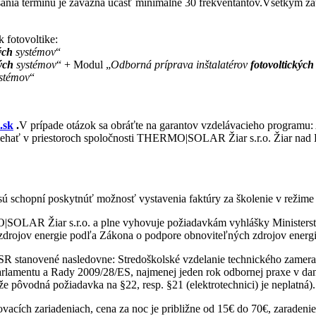
ísania termínu je záväzná účasť minimálne 30 frekventantov.Všetkým 
 fotovoltike:
ých
systémov
“
ých
systémov
“ + Modul „
Odborná príprava inštalatérov
fotovoltických
stémov
“
.sk
.
V prípade otázok sa obráťte na garantov vzdelávacieho programu: 
biehať v priestoroch spoločnosti THERMO|SOLAR Žiar s.r.o. Žiar nad 
i, sú schopní poskytnúť možnosť vystavenia faktúry za školenie v režim
OLAR Žiar s.r.o. a plne vyhovuje požiadavkám vyhlášky Ministerstva
 zdrojov energie podľa Zákona o podpore obnoviteľných zdrojov energi
stanovené nasledovne: Stredoškolské vzdelanie technického zamerania
parlamentu a Rady 2009/28/ES, najmenej jeden rok odbornej praxe v da
že pôvodná požiadavka na §22, resp. §21 (elektrotechnici) je neplatná).
acích zariadeniach, cena za noc je približne od 15€ do 70€, zaradenie