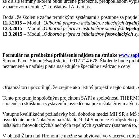
že ďalšie termíny školení budú určené priebežne, predpokladom vyp
v marcovom termíne,“ konštatoval A. Gottas.
Dodal, že školenie začne termickými systémami a postupne sa prejde k
11.3.2015
– Modul „
Odborná príprava inštalatérov slnečných
tepeln
12.3.2015
– Modul „
Odborná príprava inštalatérov slnečných
tepeln
13.3.2015
– Modul „
Odborná príprava inštalatérov
fotovoltických
sy
Formulár na predbežné prihlásenie nájdete na stránke
www.sapi
Šimon, Pavel.Simon@sapi.sk, tel. 0917 714 678. Školenie bude pre
nezmenené a naďalej platia nasledujúce špeciálne uvádzacie ceny:
Organizátori upozorňujú, že zrejme ako jediný projekt v tejto oblast
Tento program je spoločným projektom SAPI a spoločnosti THERMO|S
spojené so skúškou a vystavením osvedčenia pre inštalatérov malých
Vstupné kvalifikačné požiadavky boli dohodou medzi MH SR a MŠ SR 
osvedčenie pre inštalatérov na základe čl. 14 Smernice Európskeho 
inštaláciu fotovoltických/slnečných tepelných systémov (znamená to, 
V oblasti Žiaru nad Hronom je možné sa ubytovať vo viacerých ubytov