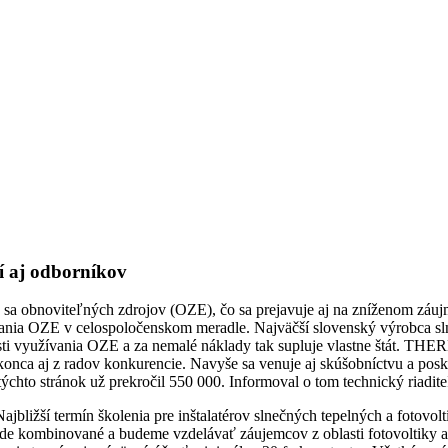
 aj odborníkov
a sa obnoviteľných zdrojov (OZE), čo sa prejavuje aj na zníženom záujm
ania OZE v celospoločenskom meradle. Najväčší slovenský výrobca s
asti využívania OZE a za nemalé náklady tak supluje vlastne štát. T
dokonca aj z radov konkurencie. Navyše sa venuje aj skúšobníctvu a po
 týchto stránok už prekročil 550 000. Informoval o tom technický r
Najbližší termín školenia pre inštalatérov slnečných tepelných a fotovo
 bude kombinované a budeme vzdelávať záujemcov z oblasti fotovoltiky