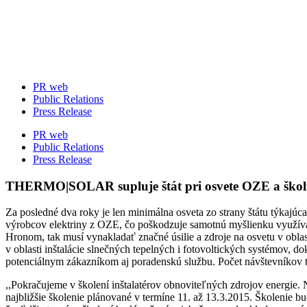
Skip
to
content
PR web
Public Relations
Press Release
PR web
Public Relations
Press Release
THERMO|SOLAR supluje štát pri osvete OZE a školí
Za posledné dva roky je len minimálna osveta zo strany štátu týkajúc
výrobcov elektriny z OZE, čo poškodzuje samotnú myšlienku využív
Hronom, tak musí vynakladať značné úsilie a zdroje na osvetu v obl
v oblasti inštalácie slnečných tepelných i fotovoltických systémov, 
potenciálnym zákazníkom aj poradenskú službu. Počet návštevníkov
,,Pokračujeme v školení inštalatérov obnoviteľných zdrojov energie. 
najbližšie školenie plánované v termíne 11. až 13.3.2015. Školenie