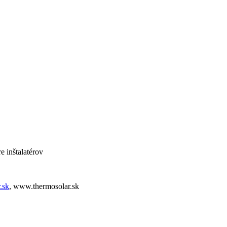
S
e inštalatérov
.sk
, www.thermosolar.sk