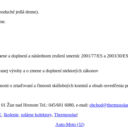
dnoduché jedlá denne).
me.
zmene a doplnení a následnom zrušení smerníc 2001/77/ES a 2003/30/E
anej výroby a o zmene a doplnení niektorých zákonov
nosti o zriaďovaní a činnosti skúšobných komisií a obsah osvedčenia pr
01 Žiar nad Hronom Tel.: 045/601 6080, e-mail:
obchod@thermosolar
E
,
školenie
,
solárne kolektory
,
Thermosolar
|
Auto-Moto (32)