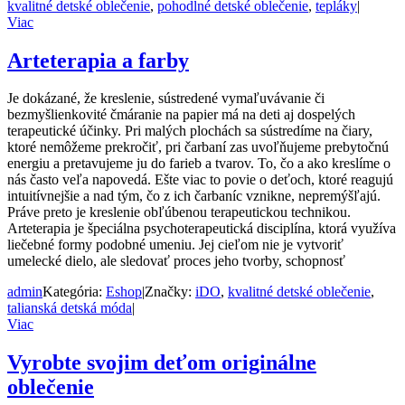
kvalitné detské oblečenie
,
pohodlné detské oblečenie
,
tepláky
|
Viac
Arteterapia a farby
Je dokázané, že kreslenie, sústredené vymaľuvávanie či
bezmyšlienkovité čmáranie na papier má na deti aj dospelých
terapeutické účinky. Pri malých plochách sa sústredíme na čiary,
ktoré nemôžeme prekročiť, pri čarbaní zas uvoľňujeme prebytočnú
energiu a pretavujeme ju do farieb a tvarov. To, čo a ako kreslíme o
nás často veľa napovedá. Ešte viac to povie o deťoch, ktoré reagujú
intuitívnejšie a nad tým, čo z ich čarbaníc vznikne, nepremýšľajú.
Práve preto je kreslenie obľúbenou terapeutickou technikou.
Arteterapia je špeciálna psychoterapeutická disciplína, ktorá využíva
liečebné formy podobné umeniu. Jej cieľom nie je vytvoriť
umelecké dielo, ale sledovať proces jeho tvorby, schopnosť
admin
Kategória:
Eshop
|
Značky:
iDO
,
kvalitné detské oblečenie
,
talianská detská móda
|
Viac
Vyrobte svojim deťom originálne
oblečenie