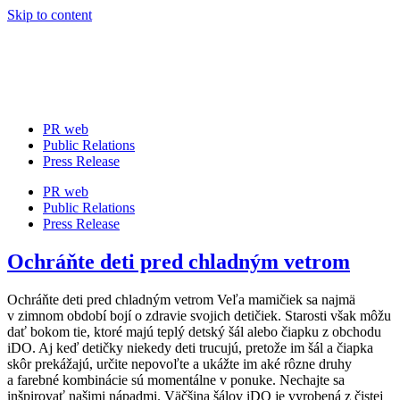
Skip to content
PR web
Public Relations
Press Release
PR web
Public Relations
Press Release
Ochráňte deti pred chladným vetrom
Ochráňte deti pred chladným vetrom Veľa mamičiek sa najmä
v zimnom období bojí o zdravie svojich detičiek. Starosti však môžu
dať bokom tie, ktoré majú teplý detský šál alebo čiapku z obchodu
iDO. Aj keď detičky niekedy deti trucujú, pretože im šál a čiapka
skôr prekážajú, určite nepovoľte a ukážte im aké rôzne druhy
a farebné kombinácie sú momentálne v ponuke. Nechajte sa
inšpirovať našimi nápadmi. Väčšina šálov iDO je vyrobená z čistej