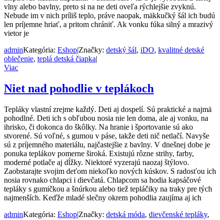
vlny alebo bavlny, preto si na ne deti oveľa rýchlejšie zvyknú.
Nebude im v nich príliš teplo, práve naopak, mäkkučký šál ich budú
len príjemne hriať, a pritom chrániť. Ak vonku fúka silný a mrazivý
vietor je
admin
Kategória:
Eshop
|
Značky:
detský šál
,
iDO
,
kvalitné detské
oblečenie
,
teplá detská čiapka
|
Viac
Niet nad pohodlie v teplákoch
Tepláky vlastní zrejme každý. Deti aj dospelí. Sú praktické a najmä
pohodlné. Deti ich s obľubou nosia nie len doma, ale aj vonku, na
ihrisko, či dokonca do škôlky. Na hranie i športovanie sú ako
stvorené. Sú voľné, s gumou v páse, takže deti nič netlačí. Navyše
sú z príjemného materiálu, najčastejšie z bavlny. V dnešnej dobe je
ponuka teplákov pomerne široká. Existujú rôzne strihy, farby,
moderné potlače aj dĺžky. Niektoré vyzerajú naozaj štýlovo.
Zaobstarajte svojim deťom niekoľko nových kúskov. S radosťou ich
nosia rovnako chlapci i dievčatá. Chlapcom sa hodia kapsáčové
tepláky s gumičkou a šnúrkou alebo tiež tepláčiky na traky pre tých
najmenších. Keďže mladé slečny okrem pohodlia zaujíma aj ich
admin
Kategória:
Eshop
|
Značky:
detská móda
,
dievčenské tepláky
,