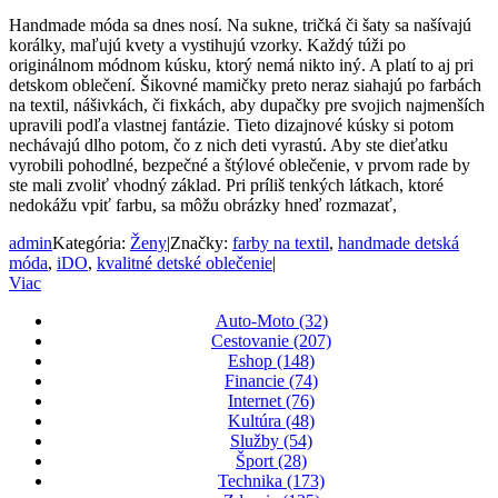
Handmade móda sa dnes nosí. Na sukne, tričká či šaty sa našívajú
korálky, maľujú kvety a vystihujú vzorky. Každý túži po
originálnom módnom kúsku, ktorý nemá nikto iný. A platí to aj pri
detskom oblečení. Šikovné mamičky preto neraz siahajú po farbách
na textil, nášivkách, či fixkách, aby dupačky pre svojich najmenších
upravili podľa vlastnej fantázie. Tieto dizajnové kúsky si potom
nechávajú dlho potom, čo z nich deti vyrastú. Aby ste dieťatku
vyrobili pohodlné, bezpečné a štýlové oblečenie, v prvom rade by
ste mali zvoliť vhodný základ. Pri príliš tenkých látkach, ktoré
nedokážu vpiť farbu, sa môžu obrázky hneď rozmazať,
admin
Kategória:
Ženy
|
Značky:
farby na textil
,
handmade detská
móda
,
iDO
,
kvalitné detské oblečenie
|
Viac
Auto-Moto (32)
Cestovanie (207)
Eshop (148)
Financie (74)
Internet (76)
Kultúra (48)
Služby (54)
Šport (28)
Technika (173)