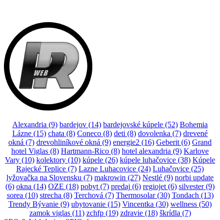
Alexandria
(9)
bardejov
(14)
bardejovské kúpele
(52)
Bohemia
Lázne
(15)
chata
(8)
Coneco
(8)
deti
(8)
dovolenka
(7)
drevené
okná
(7)
drevohliníkové okná
(9)
energie2
(16)
Geberit
(6)
Grand
hotel Viglas
(8)
Hartmann-Rico
(8)
hotel alexandria
(9)
Karlove
Vary
(10)
kolektory
(10)
kúpele
(26)
kúpele luhačovice
(38)
Kúpele
Rajecké Teplice
(7)
Lazne Luhacovice
(24)
Luhačovice
(25)
lyžovačka na Slovensku
(7)
makrowin
(27)
Nestlé
(9)
norbi update
(6)
okna
(14)
OZE
(18)
pobyt
(7)
predaj
(6)
regiojet
(6)
silvester
(9)
sorea
(10)
strecha
(8)
Terchová
(7)
Thermosolar
(30)
Tondach
(13)
Trendy Bývanie
(9)
ubytovanie
(15)
Vincentka
(30)
wellness
(50)
zamok viglas
(11)
zchfp
(19)
zdravie
(18)
škrídla
(7)