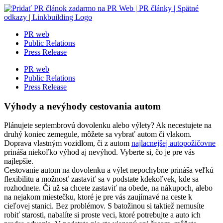
Skip
to
content
PR web
Public Relations
Press Release
PR web
Public Relations
Press Release
Výhody a nevýhody cestovania autom
Plánujete septembrovú dovolenku alebo výlety? Ak necestujete na
druhý koniec zemegule, môžete sa vybrať autom či vlakom.
Doprava vlastným vozidlom, či z autom
najlacnejšej autopožičovne
prináša niekoľko výhod aj nevýhod. Vyberte si, čo je pre vás
najlepšie.
Cestovanie autom na dovolenku a výlet nepochybne prináša veľkú
flexibilitu a možnosť zastaviť sa v podstate kdekoľvek, kde sa
rozhodnete. Či už sa chcete zastaviť na obede, na nákupoch, alebo
na nejakom miestečku, ktoré je pre vás zaujímavé na ceste k
cieľovej stanici. Bez problémov. S batožinou si taktiež nemusíte
robiť starosti, nabalíte si proste veci, ktoré potrebujte a auto ich