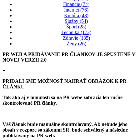
Financie (74)
Internet (76)
Kultúra (48)
Služby (54)
Šport (28)
Technika (173)
Zdravie (135)
Ženy (26)
PR WEB A PRIDÁVANIE PR ČLÁNKOV JE SPUSTENÉ V
NOVEJ VERZII 2.0
+
PRIDALI SME MOŽNOSŤ NAHRAŤ OBRÁZOK K PR
ČLÁNKU
Tak ako aj v minulosti sa na PR webe zobrazia len ručne
skontrolované PR články.
Váš článok bude manuálne skontrolovaný. Ak nebude jeho
obsah v rozpore so zákonmi SR, bude schválený a následne
publikovaný na PR web.