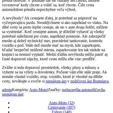
predsa odvezie. V podstate nie ste viazaný ani časom, môžete
vycestovať kedy chcete a vrátiť sa, keď chcete. Čiže cesta
automobilom prináša nepochybne veľa výhod.
A nevýhody? Ak cestujete ďalej, je potrebné sa pripraviť na
vyčerpávajúcu jazdu. Neoddýchnete si ako napríklad vo vlaku. Na
dlhé cesty sa preto lepšie cestuje, ak ste v aute dvaja šoféri, môžete
sa vystriedať. Keď cestujete autom, je dôležité vybaviť aj všetky
potrebné náležitosti pre cestu, napríklad poistenie. Ale zabezpečiť
musíte aj dobrý technický stav, pravidelné tankovanie, kontrolu
vozidla a pod. Stále tiež musíte mať na mysli, kde zaparkujete,
hľadať bezpečné strážené miesta, zaparkovanie len tak niekde na
krajnici sa nemusí vyplatiť. Medzi ďalšiu nevýhodu môžu patriť aj
časté dopravné zápchy, ktoré cestu môžu ešte viac predĺžiť.
Zvážte si teda dopravný prostriedok, všetky plusy a mínusy a
vyberte sa na výlety a dovolenky. Počasie vám ešte stále praje. Ak
nemáte vlastné vozidlo, resp. vozidlo, ktoré je vhodné na dlhšie
cesty, neváhajte a zvoľte si
prenájom áut
v
požičovni áut Bratislava
.
admin
Kategória:
Auto-Moto
|
Značky:
najlacnejšia autopožičovňa
,
prenájom áut
|
Auto-Moto (32)
Cestovanie (207)
Eshop (148)