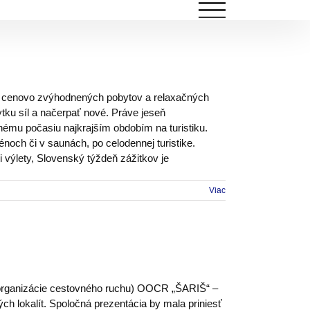
ky cenovo zvýhodnených pobytov a relaxačných
ku síl a načerpať nové. Práve jeseň
nému počasiu najkrajším obdobím na turistiku.
noch či v saunách, po celodennej turistike.
 výlety, Slovenský týždeň zážitkov je
Viac
 organizácie cestovného ruchu) OOCR „ŠARIŠ“ –
ých lokalít. Spoločná prezentácia by mala priniesť