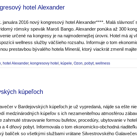
gresový hotel Alexander
2. januára 2016 nový kongresový hotel Alexander****. Malá slávnosť
evidomý rómsky spevák Maroš Bango. Alexander ponúka až 300 kongre
enie určené na kongresy je na najmodernejšej úrovni. Hotel má aj vl
pozícii wellness služby väčšieho rozsahu. Informuje o tom ekonomi
u prestavbou bývalého hotela Minerál, ktorý viackrát zmenil majiteľ
e
,
hotel Alexander
,
kongresovy hotel
,
kúpele
,
Ozon
,
pobyt
,
wellness
ovských kúpeľoch
lavečer v Bardejovských kúpeľoch je už vypredaná, nájde sa ešte nie
stredí medzinárodných kúpeľov s ich nezameniteľnou atmosférou zábav
ene zahrnuté stravovanie formou bufetov, procedúry, ubytovanie v ho
 a 4 dňový pobyt. Informovala o tom ekonomicko-obchodná riadite
ý balíček so všetkými službami vrátane Silvestrovského Galavečera.