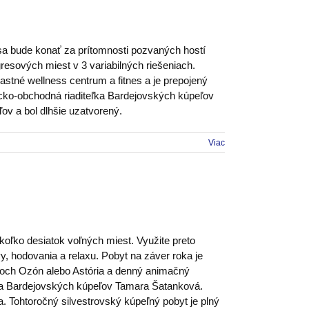
 sa bude konať za prítomnosti pozvaných hostí
sových miest v 3 variabilných riešeniach.
astné wellness centrum a fitnes a je prepojený
cko-obchodná riaditeľka Bardejovských kúpeľov
ov a bol dlhšie uzatvorený.
Viac
koľko desiatok voľných miest. Využite preto
y, hodovania a relaxu. Pobyt na záver roka je
teloch Ozón alebo Astória a denný animačný
ľka Bardejovských kúpeľov Tamara Šatanková.
 Tohtoročný silvestrovský kúpeľný pobyt je plný