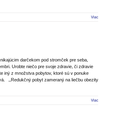
Viac
vynikajúcim darčekom pod stromček pre seba,
bri. Urobte niečo pre svoje zdravie, či zdravie
rte iný z množstva pobytov, ktoré sú v ponuke
vá. ,,Redukčný pobyt zameraný na liečbu obezity
Viac