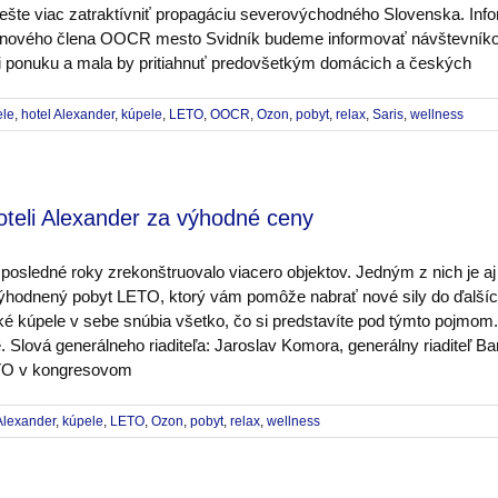
a ešte viac zatraktívniť propagáciu severovýchodného Slovenska. I
 za nového člena OOCR mesto Svidník budeme informovať návštevníkov
íri ponuku a mala by pritiahnuť predovšetkým domácich a českých
ele
,
hotel Alexander
,
kúpele
,
LETO
,
OOCR
,
Ozon
,
pobyt
,
relax
,
Saris
,
wellness
teli Alexander za výhodné ceny
osledné roky zrekonštruovalo viacero objektov. Jedným z nich je aj
výhodnený pobyt LETO, ktorý vám pomôže nabrať nové sily do ďalších
é kúpele v sebe snúbia všetko, čo si predstavíte pod týmto pojmom.
. Slová generálneho riaditeľa: Jaroslav Komora, generálny riaditeľ B
LETO v kongresovom
Alexander
,
kúpele
,
LETO
,
Ozon
,
pobyt
,
relax
,
wellness