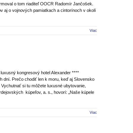
nformoval o tom riaditeľ OOCR Radomír Jančošek.
 aj o vojnových pamiatkach a cintorínoch v okolí
Viac
 luxusný kongresový hotel Alexander ****
 dní. Prečo chodiť len k moru, keď aj Slovensko
 Vychutnať si tu môžete luxusné ubytovanie,
ardejovských kúpeľov, a. s., hovorí: „Naše kúpele
Viac