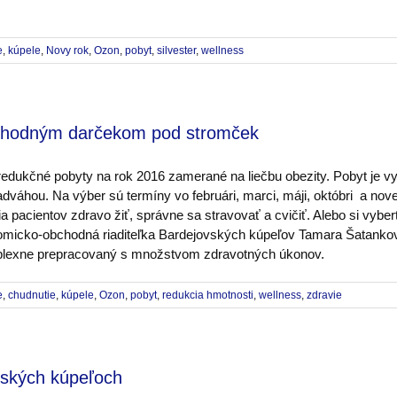
e
,
kúpele
,
Novy rok
,
Ozon
,
pobyt
,
silvester
,
wellness
 vhodným darčekom pod stromček
redukčné pobyty na rok 2016 zamerané na liečbu obezity. Pobyt je 
váhou. Na výber sú termíny vo februári, marci, máji, októbri a novem
a pacientov zdravo žiť, správne sa stravovať a cvičiť. Alebo si vybe
nomicko-obchodná riaditeľka Bardejovských kúpeľov Tamara Šatanko
omplexne prepracovaný s množstvom zdravotných úkonov.
e
,
chudnutie
,
kúpele
,
Ozon
,
pobyt
,
redukcia hmotnosti
,
wellness
,
zdravie
ovských kúpeľoch