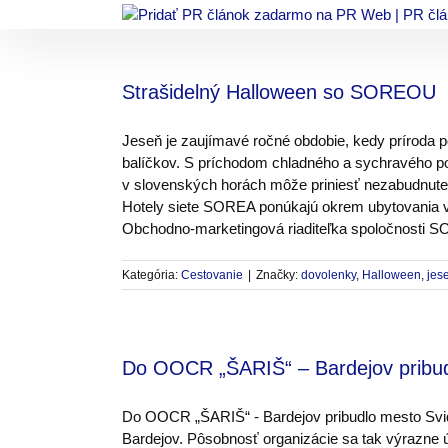
Skip
to
content
Strašidelný Halloween so SOREOU
Jeseň je zaujímavé ročné obdobie, kedy príroda 
balíčkov. S príchodom chladného a sychravého po
v slovenských horách môže priniesť nezabudnuteľn
Hotely siete SOREA ponúkajú okrem ubytovania v na
Obchodno-marketingová riaditeľka spoločnosti SOR
Kategória:
Cestovanie
|
Značky:
dovolenky
,
Halloween
,
jes
Do OOCR „ŠARIŠ“ – Bardejov pribud
Do OOCR „ŠARIŠ“ - Bardejov pribudlo mesto Svid
Bardejov. Pôsobnosť organizácie sa tak výrazne úze