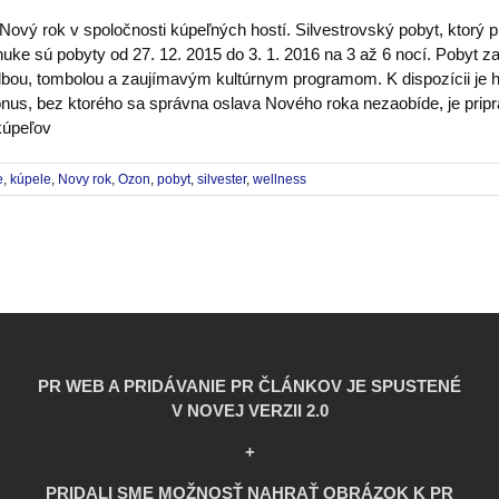
Nový rok v spoločnosti kúpeľných hostí. Silvestrovský pobyt, ktorý pre
nuke sú pobyty od 27. 12. 2015 do 3. 1. 2016 na 3 až 6 nocí. Pobyt 
dbou, tombolou a zaujímavým kultúrnym programom. K dispozícii je 
 bonus, bez ktorého sa správna oslava Nového roka nezaobíde, je pri
kúpeľov
e
,
kúpele
,
Novy rok
,
Ozon
,
pobyt
,
silvester
,
wellness
PR WEB A PRIDÁVANIE PR ČLÁNKOV JE SPUSTENÉ
V NOVEJ VERZII 2.0
+
PRIDALI SME MOŽNOSŤ NAHRAŤ OBRÁZOK K PR