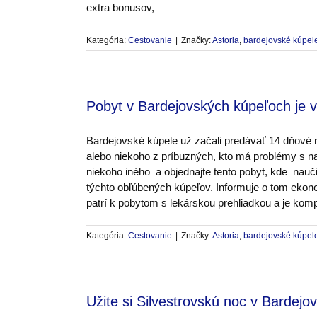
extra bonusov,
Kategória:
Cestovanie
|
Značky:
Astoria
,
bardejovské kúpel
Pobyt v Bardejovských kúpeľoch je
Bardejovské kúpele už začali predávať 14 dňové 
alebo niekoho z príbuzných, kto má problémy s nad
niekoho iného a objednajte tento pobyt, kde nauči
týchto obľúbených kúpeľov. Informuje o tom eko
patrí k pobytom s lekárskou prehliadkou a je k
Kategória:
Cestovanie
|
Značky:
Astoria
,
bardejovské kúpel
Užite si Silvestrovskú noc v Bardej