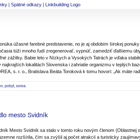
ponúka úžasné farebné predstavenie, no je aj obdobím širokej ponu
časia túži mnoho ľudí zregenerovať, vypnúť, zamedziť ďalšiemu úbyt
é zážitky. Babie leto v Nízkych a Vysokých Tatrách je vďaka stabil
jkrajších lokalitách Slovenska i zahriatie organizmu v teplých bazé
EA, s. r. o., Bratislava Beáta Toroková k tomu hovorí: „Ak máte radi
en
,
pobyt
,
sorea
lo mesto Svidník
ník Mesto Svidník sa stalo v tomto roku novým členom (Oblastnej
mne rozšírila, čím sa zvýšil aj počet atrakcií a turisticky zaujímav