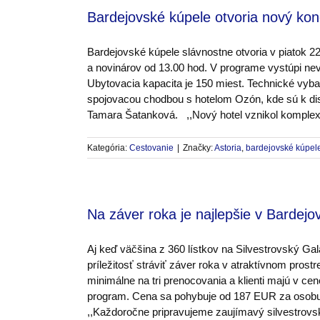
Bardejovské kúpele otvoria nový kon
Bardejovské kúpele slávnostne otvoria v piatok 2
a novinárov od 13.00 hod. V programe vystúpi n
Ubytovacia kapacita je 150 miest. Technické vybav
spojovacou chodbou s hotelom Ozón, kde sú k dis
Tamara Šatanková. ,,Nový hotel vznikol komplexno
Kategória:
Cestovanie
|
Značky:
Astoria
,
bardejovské kúpel
Na záver roka je najlepšie v Bardej
Aj keď väčšina z 360 lístkov na Silvestrovský Ga
príležitosť stráviť záver roka v atraktívnom pro
minimálne na tri prenocovania a klienti majú v c
program. Cena sa pohybuje od 187 EUR za osobu
,,Každoročne pripravujeme zaujímavý silvestrovsk