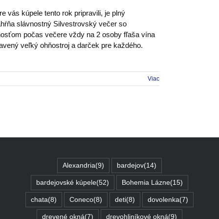
 vás kúpele tento rok pripravili, je plný
zahŕňa slávnostný Silvestrovský večer so
hosťom počas večere vždy na 2 osoby fľaša vína
pravený veľký ohňostroj a darček pre každého.
Viac
Alexandria
(9)
bardejov
(14)
bardejovské kúpele
(52)
Bohemia Lázne
(15)
chata
(8)
Coneco
(8)
deti
(8)
dovolenka
(7)
drevené okná
(7)
drevohliníkové okná
(9)