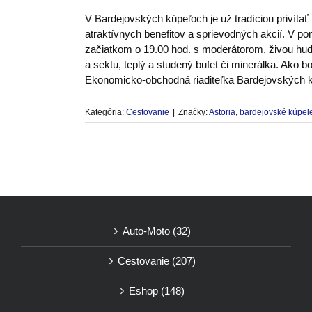
V Bardejovských kúpeľoch je už tradíciou privítať 
atraktívnych benefitov a sprievodných akcií. V po
začiatkom o 19.00 hod. s moderátorom, živou hu
a sektu, teplý a studený bufet či minerálka. Ako
Ekonomicko-obchodná riaditeľka Bardejovských 
Kategória:
Cestovanie
|
Značky:
Astoria
,
bardejovské kúpel
Auto-Moto (32)
Cestovanie (207)
Eshop (148)