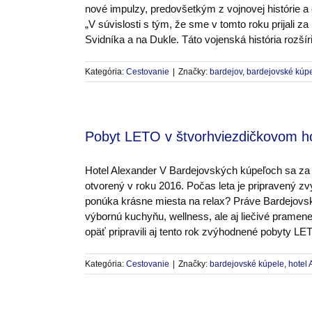
nové impulzy, predovšetkým z vojnovej histórie 
„V súvislosti s tým, že sme v tomto roku prijali
Svidníka a na Dukle. Táto vojenská história rozš
Kategória:
Cestovanie
|
Značky:
bardejov
,
bardejovské kúp
Pobyt LETO v štvorhviezdičkovom ho
Hotel Alexander V Bardejovských kúpeľoch sa za p
otvorený v roku 2016. Počas leta je pripravený z
ponúka krásne miesta na relax? Práve Bardejovsk
výbornú kuchyňu, wellness, ale aj liečivé pramene
opäť pripravili aj tento rok zvýhodnené pobyty 
Kategória:
Cestovanie
|
Značky:
bardejovské kúpele
,
hotel 