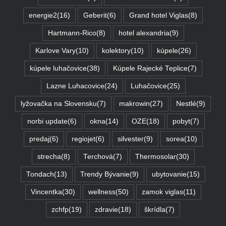
energie2
(16)
Geberit
(6)
Grand hotel Viglas
(8)
Hartmann-Rico
(8)
hotel alexandria
(9)
Karlove Vary
(10)
kolektory
(10)
kúpele
(26)
kúpele luhačovice
(38)
Kúpele Rajecké Teplice
(7)
Lazne Luhacovice
(24)
Luhačovice
(25)
lyžovačka na Slovensku
(7)
makrowin
(27)
Nestlé
(9)
norbi update
(6)
okna
(14)
OZE
(18)
pobyt
(7)
predaj
(6)
regiojet
(6)
silvester
(9)
sorea
(10)
strecha
(8)
Terchová
(7)
Thermosolar
(30)
Tondach
(13)
Trendy Bývanie
(9)
ubytovanie
(15)
Vincentka
(30)
wellness
(50)
zamok viglas
(11)
zchfp
(19)
zdravie
(18)
škrídla
(7)