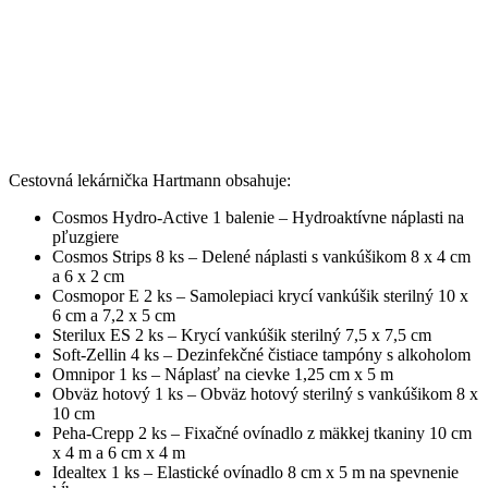
Cestovná lekárnička Hartmann obsahuje:
Cosmos Hydro-Active 1 balenie – Hydroaktívne náplasti na
pľuzgiere
Cosmos Strips 8 ks – Delené náplasti s vankúšikom 8 x 4 cm
a 6 x 2 cm
Cosmopor E 2 ks – Samolepiaci krycí vankúšik sterilný 10 x
6 cm a 7,2 x 5 cm
Sterilux ES 2 ks – Krycí vankúšik sterilný 7,5 x 7,5 cm
Soft-Zellin 4 ks – Dezinfekčné čistiace tampóny s alkoholom
Omnipor 1 ks – Náplasť na cievke 1,25 cm x 5 m
Obväz hotový 1 ks – Obväz hotový sterilný s vankúšikom 8 x
10 cm
Peha-Crepp 2 ks – Fixačné ovínadlo z mäkkej tkaniny 10 cm
x 4 m a 6 cm x 4 m
Idealtex 1 ks – Elastické ovínadlo 8 cm x 5 m na spevnenie