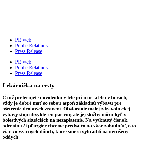
Skip
to
content
PR web
Public Relations
Press Release
PR web
Public Relations
Press Release
Lekárnička na cesty
Či už preferujete dovolenku v lete pri mori alebo v horách,
vždy je dobré mať so sebou aspoň základnú výbavu pre
ošetrenie drobných zranení. Obstaranie malej zdravotníckej
výbavy stojí obvykle len pár eur, ale jej služby môžu byť v
bolestivých situáciách na nezaplatenie. Na vytknutý členok,
odreninu či pľuzgier chceme predsa čo najskôr zabudnúť, o to
viac vo vzácnych dňoch, ktoré sme si vyhradili na nerušený
oddych
.