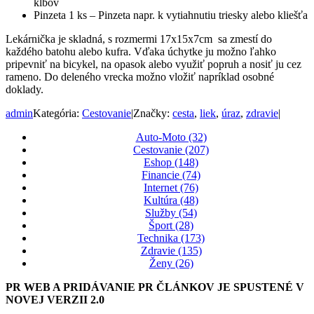
kĺbov
Pinzeta 1 ks – Pinzeta napr. k vytiahnutiu triesky alebo kliešťa
Lekárnička je skladná, s rozmermi 17x15x7cm sa zmestí do
každého batohu alebo kufra. Vďaka úchytke ju možno ľahko
pripevniť na bicykel, na opasok alebo využiť popruh a nosiť ju cez
rameno. Do deleného vrecka možno vložiť napríklad osobné
doklady.
admin
Kategória:
Cestovanie
|
Značky:
cesta
,
liek
,
úraz
,
zdravie
|
Auto-Moto (32)
Cestovanie (207)
Eshop (148)
Financie (74)
Internet (76)
Kultúra (48)
Služby (54)
Šport (28)
Technika (173)
Zdravie (135)
Ženy (26)
PR WEB A PRIDÁVANIE PR ČLÁNKOV JE SPUSTENÉ V
NOVEJ VERZII 2.0