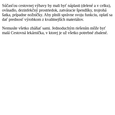
Súčasťou cestovnej výbavy by mali byť náplasti (delené a v celku),
ovínadlo, dezinfekčný prostriedok, zatváracie špendlíky, trojrohá
šatka, prípadne nožničky. Aby plnili správne svoju funkciu, oplatí sa
dať prednosť výrobkom z kvalitnejších materiálov.
Nemusíte všetko zháňať sami. Jednoduchým riešením môže byť
malá Cestovná lekárnička, v ktorej je už všetko potrebné zbalené.