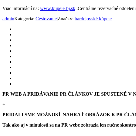
Viac informácií na:
www.kupele-bj.sk
.Centrálne rezervačné oddeleni
admin
Kategória:
Cestovanie
|
Značky:
bardejovské kúpele
|
PR WEB A PRIDÁVANIE PR ČLÁNKOV JE SPUSTENÉ V NO
+
PRIDALI SME MOŽNOSŤ NAHRAŤ OBRÁZOK K PR ČL
Tak ako aj v minulosti sa na PR webe zobrazia len ručne skontr