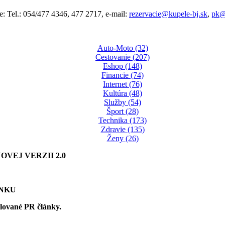
e: Tel.: 054/477 4346, 477 2717, e-mail:
rezervacie@kupele-bj.sk
,
pk@
Auto-Moto (32)
Cestovanie (207)
Eshop (148)
Financie (74)
Internet (76)
Kultúra (48)
Služby (54)
Šport (28)
Technika (173)
Zdravie (135)
Ženy (26)
VEJ VERZII 2.0
ÁNKU
olované PR články.