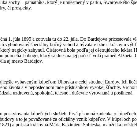
ika sochy – pamätníka, ktorý je umiestnený v parku, Swarovského šperk
íry, či prospekty.
ná 1. júla 1895 a zotrvala tu do 22. júla. Do Bardejova pricestovala 
vnú vybudovaný špeciálny bočný vchod a bývala v izbe s krásnym výhľad
 ktorý tragicky zahynul. Cisárovná bola podľa jej ošetrujúceho lekára 
ého prameňa Lobogo, ktorý sa dnes na jej počesť volá prameň Alžbeta.
ila aj mesto Bardejov.
ajlepšie vybaveným kúpeľom Uhorska a celej strednej Európy. Ich liečiv
neho života a v neposlednom rade príslušníkov vysokej šľachty. Vrcho
chádzala uzdravená, spokojná, telesne i duševne vyrovnaná a posilnená.
ciou poskytovania kúpeľných služieb. Prvá písomná zmienka o kúpeľoch 
 budovy a to je považované za oficiálny vznik kúpeľov. V kúpeľoch pob
 (1821) a poľská kráľovná Mária Kazimiera Sobieska, manželka poľskéh