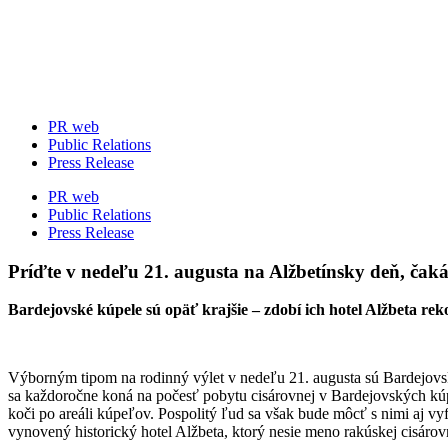
Skip
to
content
PR web
Public Relations
Press Release
PR web
Public Relations
Press Release
Príďte v nedeľu 21. augusta na Alžbetínsky deň, čaká 
Bardejovské kúpele sú opäť krajšie – zdobí ich hotel Alžbeta reko
Výborným tipom na rodinný výlet v nedeľu 21. augusta sú Bardejov
sa každoročne koná na počesť pobytu cisárovnej v Bardejovských kúpeľ
koči po areáli kúpeľov. Pospolitý ľud sa však bude môcť s nimi aj v
vynovený historický hotel Alžbeta, ktorý nesie meno rakúskej cisárovn