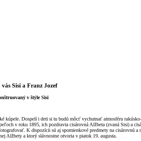
vás Sisi a Franz Jozef
nštruovaný v štýle Sisi
ské kúpele. Dospelí i deti si tu budú môcť vychutnať atmosféru ra
och v roku 1895, ich pozdravia cisárovná Alžbeta (zvaná Sisi) a cisár 
yfotografovať. K dispozícii sú aj spomienkové predmety na cisárovnú a
ej Alžbety a ktorý slávnostne otvoria v piatok 19. augusta.