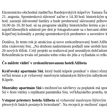
Ekonomicko-obchodná riaditeľka Bardejovských kúpeľov Tamara Šat
21. augusta. Spomienková slávnosť začne o 14.30 hod. historickým
hod. zaznejú slávnostné fanfáry a bude prednesený slávnostný prího
16.00 do 16.30 hod. sú na programe ukážky historického šermu a po 
najobľúbenejších udalostí pre deti je fotografovanie sa s hercami obl
Kúpeľnej kolonády a predaj spomienkových predmetov a suvenírov k 
Dodáva, že tento rok je atrakciou aj novo zrekonštruovaný hotel Alžb
izba cisárovnej Sisi. „Na druhom nadzemnom podlaží sme urobili luxu
26 nových lôžok. Celý projekt sa realizoval pod neustálym dohľadom
Rekonštrukcia trvala od januára tohto roku do júla a vyžiadala si cel
Čo môžete vidieť v zrekonštruovanom hoteli Alžbeta
Kráľovský apartmán Sisi
, ktorý budú kúpele ponúkať v rámci rôz
veľkú terasu a je vybavený masívnym talianskym štýlovým nábytkom. 
Kúpele.
Muzeálny apartmán Sisi
s možnosťou návštevy za poplatok má spom
Sú v ňom vitríny s replikami pamätníka Sisi, veľkňazského prsteňa, 
Vstupné priestory hotela Alžbeta
sú vybavené masívnym štýlovým náb
plesových šatách posiatych hviezdami“. Na recepcii je možnosť zapoži