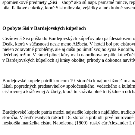
spomienkové predmety „Sisi – shop“ ako sú napr. pamätné mince, repl
pila, fialkové cukríky, ktoré Sisi milovala, vejáriky a iné drobné suven
O pobyte Sisi v Bardejovských kúpeľoch
Cisárovná Sisi prišla do Bardejovských kúpeľov ako päťdesiatosemroč
Deák, ktorá v súčasnosti nesie meno Alžbeta. V hoteli bol pre cisáro
nielen zdravotné problémy, ale aj dušu po úmrtí svojho syna Rudolfa,
liečebný režim. V rámci pitnej kúry mala naordinované pitie kúpeľn
v Bardejovských kúpeľoch aj krásy okolitej prírody a dokonca navštív
Bardejovské kúpele patrili koncom 19. storočia k najprestížnejším a n
lákali popredných predstaviteľov spoločenského, vedeckého a kultúr
cisárovnej a kráľovnej Alžbety, ktorá tu strávila plné tri týždne a od
Bardejovské kúpele patria medzi najstaršie kúpele s najdlhšou tradí
storočia. V šesťdesiatych rokoch 18. storočia pribudli prvé murované
neskoršia manželka cisára Napoleona (1809), ruský cár Alexander I.