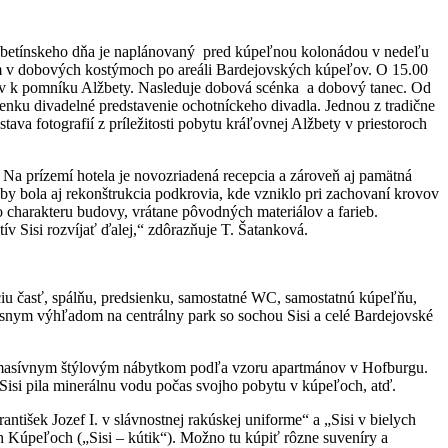
betínskeho dňa je naplánovaný pred kúpeľnou kolonádou v nedeľu
om v dobových kostýmoch po areáli Bardejovských kúpeľov. O 15.00
etov k pomníku Alžbety. Nasleduje dobová scénka a dobový tanec. Od
nku divadelné predstavenie ochotníckeho divadla. Jednou z tradične
ava fotografií z príležitosti pobytu kráľovnej Alžbety v priestoroch
. Na prízemí hotela je novozriadená recepcia a zároveň aj pamätná
by bola aj rekonštrukcia podkrovia, kde vzniklo pri zachovaní krovov
 charakteru budovy, vrátane pôvodných materiálov a farieb.
ív Sisi rozvíjať ďalej,“ zdôrazňuje T. Šatanková.
u časť, spálňu, predsienku, samostatné WC, samostatnú kúpeľňu,
ásnym výhľadom na centrálny park so sochou Sisi a celé Bardejovské
e masívnym štýlovým nábytkom podľa vzoru apartmánov v Hofburgu.
 Sisi pila minerálnu vodu počas svojho pobytu v kúpeľoch, atď.
išek Jozef I. v slávnostnej rakúskej uniforme“ a „Sisi v bielych
ch Kúpeľoch („Sisi – kútik“). Možno tu kúpiť rôzne suveníry a