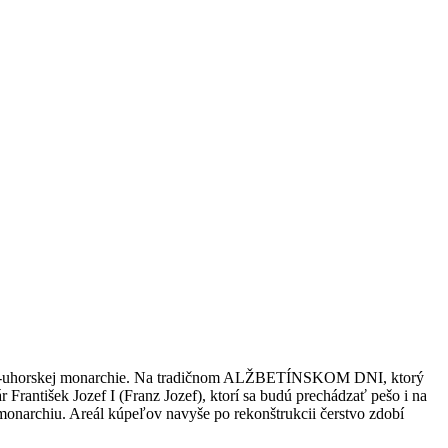
kúsko-uhorskej monarchie. Na tradičnom ALŽBETÍNSKOM DNI, ktorý
František Jozef I (Franz Jozef), ktorí sa budú prechádzať pešo i na
 monarchiu. Areál kúpeľov navyše po rekonštrukcii čerstvo zdobí