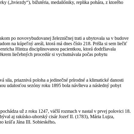
y („hviezdy“), bižutéria, medailóniky, replika pohára, z ktorého
vlakom po novovybudovanej železničnej trati a ubytovala sa v budove
om na kúpeľný areál, ktorá má dnes číslo 218. Prišla si sem liečiť
Henricha Hintza disciplinovanou pacientkou, ktorá dodržiavala
 Okrem liečebných procedúr si vychutnávala počas pobytu
á sila, priaznivá poloha a jedinečné prírodné a klimatické danosti
lnou udalosťou sezóny roku 1895 bola návšteva a následný pobyt
pochádza už z roku 1247, väčší rozmach v nastal v prvej polovici 18.
ýval aj rakúsko-uhorský cisár Jozef II. (1783), Mária Lujza,
o kráľa Jána III. Sobieského
.