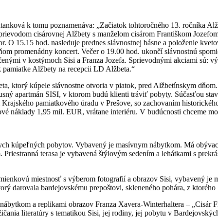
anková k tomu poznamenáva: „Začiatok tohtoročného 13. ročníka Alž
 sprievodom cisárovnej Alžbety s manželom cisárom Františkom Jozef
vor. O 15.15 hod. nasleduje prednes slávnostnej básne a položenie kv
ňom promenádny koncert. Večer o 19.00 hod. ukončí slávnostnú spomie
ečenými v kostýmoch Sisi a Franza Jozefa. Sprievodnými akciami sú: výst
pamiatke Alžbety na recepcii LD Alžbeta.“
eta, ktorý kúpele slávnostne otvoria v piatok, pred Alžbetínskym dňom
sný apartmán SISI, v ktorom budú klienti tráviť pobyty. Súčasťou stav
 Krajského pamiatkového úradu v Prešove, so zachovaním historického
kové náklady 1,95 mil. EUR, vrátane interiéru. V budúcnosti chceme mot
nych kúpeľných pobytov. Vybavený je masívnym nábytkom. Má obývaci
Priestranná terasa je vybavená štýlovým sedením a lehátkami s prekr
ienkovú miestnosť s výberom fotografií a obrazov Sisi, vybavený j
ktorý darovala bardejovskému prepoštovi, skleneného pohára, z ktorého
ytkom a replikami obrazov Franza Xavera-Winterhaltera – „Cisár Frant
čania literatúry s tematikou Sisi, jej rodiny, jej pobytu v Bardejovský