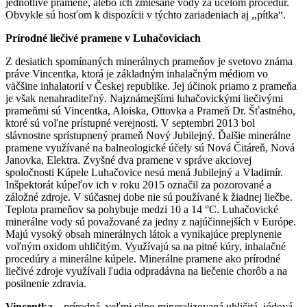
jednotlivé pramene, alebo ich zmiešané vody za účelom procedúr.
Obvykle sú hosťom k dispozícii v týchto zariadeniach aj ,,pítka“.
Prírodné liečivé pramene v Luhačoviciach
Z desiatich spomínaných minerálnych prameňov je svetovo známa
práve Vincentka, ktorá je základným inhalačným médiom vo
väčšine inhalatorií v Českej republike. Jej účinok priamo z prameňa
je však nenahraditeľný. Najznámejšími luhačovickými liečivými
prameňmi sú Vincentka, Aloiska, Ottovka a Prameň Dr. Šťastného,
ktoré sú voľne prístupné verejnosti. V septembri 2013 bol
slávnostne sprístupnený prameň Nový Jubilejný. Ďalšie minerálne
pramene využívané na balneologické účely sú Nová Čitáreň, Nová
Janovka, Elektra. Zvyšné dva pramene v správe akciovej
spoločnosti Kúpele Luhačovice nesú mená Jubilejný a Vladimír.
Inšpektorát kúpeľov ich v roku 2015 označil za pozorované a
záložné zdroje. V súčasnej dobe nie sú používané k žiadnej liečbe.
Teplota prameňov sa pohybuje medzi 10 a 14 °C. Luhačovické
minerálne vody sú považované za jedny z najúčinnejších v Európe.
Majú vysoký obsah minerálnych látok a vynikajúce preplynenie
voľným oxidom uhličitým. Využívajú sa na pitné kúry, inhalačné
procedúry a minerálne kúpele. Minerálne pramene ako prírodné
liečivé zdroje využívali ľudia odpradávna na liečenie chorôb a na
posilnenie zdravia.
Vincentka
– prírodná, veľmi silno mineralizovaná uhličitá, jódová