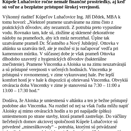
Kúpele Luhačovice ročne nemalé finančné prostriedky, aj keď
sú voľne a bezplatne prístupné širokej verejnosti.
Výkonný riaditeľ Kúpeľov Luhačovice Ing. Jiří Dědek, MBA k
tomu hovorí: „Niektoré pramene uzatvárame na zimu čisto z
praktických dôvodov, aby nezamrzli. Z potrubia preto vypustíme
vodu. Rovnako tam, kde sú, zložíme aj sklenené dekoratívne
nádoby na prameňoch, aby ich mráz neroztrhal. Úplne tak
uzatvárame prameň Dr. Šťastného a Nový Jubilejný. Ottovka v
altánku sa uzatvára tiež, ale je možné si ju načapovať vedľa pri
kamennom múriku. V súčasnej dobe je však prameň Ottovka
dlhodobo uzavretý z hygienických dôvodov (bakteriálne
znečistenie). Pramene Vincentka a Aloiska sa na zimu neuzatvárajú
a sú prístupné verejnosti v určených hodinách. Vincentka je
prístupná v rovnomennej, v zime vykurovanej hale. Pre lepší
komfort hostí je v hale k dispozícii aj ohrievaná Vincentka. Obvyklá
otváracia doba Vincentky v zime je stanovená na 7:30 – 11:00 a
13:00 – 17:30 hod.“
Dodáva, že Aloiska je umiestnená v altánku a ten je bežne prístupný
podobne ako Vincentka. Na rozdiel od nej sa však ľudia môžu napiť
Aloisky aj mimo otváracích hodín a to pri napájadle (pítku)
umiestnenom po strane stavby, ktorá prameň zastrešuje. Do väčšiny
liečebných domov akciovej spoločnosti Kúpele Luhačovice sú
privedené „minerálkovody“ – potrubia, ktorými sú privádzané