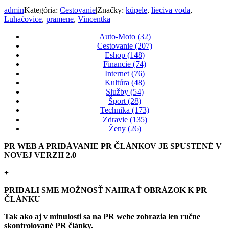
admin
Kategória:
Cestovanie
|
Značky:
kúpele
,
lieciva voda
,
Luhačovice
,
pramene
,
Vincentka
|
Auto-Moto (32)
Cestovanie (207)
Eshop (148)
Financie (74)
Internet (76)
Kultúra (48)
Služby (54)
Šport (28)
Technika (173)
Zdravie (135)
Ženy (26)
PR WEB A PRIDÁVANIE PR ČLÁNKOV JE SPUSTENÉ V
NOVEJ VERZII 2.0
+
PRIDALI SME MOŽNOSŤ NAHRAŤ OBRÁZOK K PR
ČLÁNKU
Tak ako aj v minulosti sa na PR webe zobrazia len ručne
skontrolované PR články.