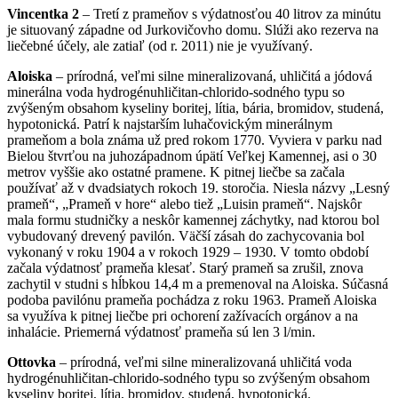
Vincentka 2
– Tretí z prameňov s výdatnosťou 40 litrov za minútu
je situovaný západne od Jurkovičovho domu. Slúži ako rezerva na
liečebné účely, ale zatiaľ (od r. 2011) nie je využívaný.
Aloiska
– prírodná, veľmi silne mineralizovaná, uhličitá a jódová
minerálna voda hydrogénuhličitan-chlorido-sodného typu so
zvýšeným obsahom kyseliny boritej, lítia, bária, bromidov, studená,
hypotonická. Patrí k najstarším luhačovickým minerálnym
prameňom a bola známa už pred rokom 1770. Vyviera v parku nad
Bielou štvrťou na juhozápadnom úpätí Veľkej Kamennej, asi o 30
metrov vyššie ako ostatné pramene. K pitnej liečbe sa začala
používať až v dvadsiatych rokoch 19. storočia. Niesla názvy „Lesný
prameň“, „Prameň v hore“ alebo tiež „Luisin prameň“. Najskôr
mala formu studničky a neskôr kamennej záchytky, nad ktorou bol
vybudovaný drevený pavilón. Väčší zásah do zachycovania bol
vykonaný v roku 1904 a v rokoch 1929 – 1930. V tomto období
začala výdatnosť prameňa klesať. Starý prameň sa zrušil, znova
zachytil v studni s hĺbkou 14,4 m a premenoval na Aloiska. Súčasná
podoba pavilónu prameňa pochádza z roku 1963. Prameň Aloiska
sa využíva k pitnej liečbe pri ochorení zažívacích orgánov a na
inhalácie. Priemerná výdatnosť prameňa sú len 3 l/min.
Ottovka
– prírodná, veľmi silne mineralizovaná uhličitá voda
hydrogénuhličitan-chlorido-sodného typu so zvýšeným obsahom
kyseliny boritej, lítia, bromidov, studená, hypotonická.