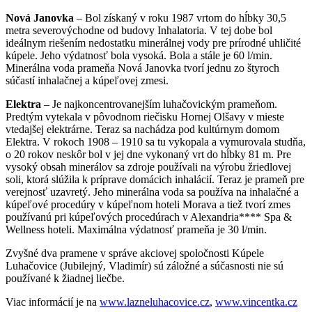
Nová Janovka
– Bol získaný v roku 1987 vrtom do hĺbky 30,5
metra severovýchodne od budovy Inhalatoria. V tej dobe bol
ideálnym riešením nedostatku minerálnej vody pre prírodné uhličité
kúpele. Jeho výdatnosť bola vysoká. Bola a stále je 60 l/min.
Minerálna voda prameňa Nová Janovka tvorí jednu zo štyroch
súčastí inhalačnej a kúpeľovej zmesi.
Elektra
– Je najkoncentrovanejším luhačovickým prameňom.
Predtým vytekala v pôvodnom riečisku Hornej Olšavy v mieste
vtedajšej elektrárne. Teraz sa nachádza pod kultúrnym domom
Elektra. V rokoch 1908 – 1910 sa tu vykopala a vymurovala studňa,
o 20 rokov neskôr bol v jej dne vykonaný vrt do hĺbky 81 m. Pre
vysoký obsah minerálov sa zdroje používali na výrobu žriedlovej
soli, ktorá slúžila k príprave domácich inhalácií. Teraz je prameň pre
verejnosť uzavretý. Jeho minerálna voda sa používa na inhalačné a
kúpeľové procedúry v kúpeľnom hoteli Morava a tiež tvorí zmes
používanú pri kúpeľových procedúrach v Alexandria**** Spa &
Wellness hoteli. Maximálna výdatnosť prameňa je 30 l/min.
Zvyšné dva pramene v správe akciovej spoločnosti Kúpele
Luhačovice (Jubilejný, Vladimír) sú záložné a súčasnosti nie sú
používané k žiadnej liečbe.
Viac informácií je na
www.lazneluhacovice.cz
,
www.vincentka.cz