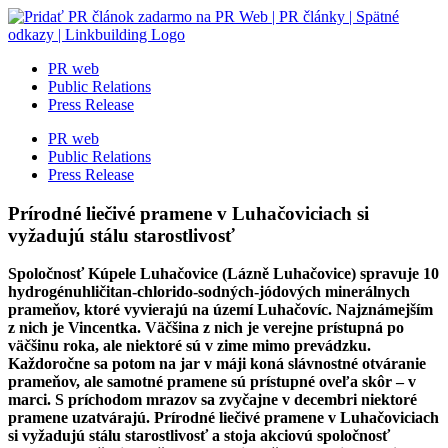
Skip
to
content
PR web
Public Relations
Press Release
PR web
Public Relations
Press Release
Prírodné liečivé pramene v Luhačoviciach si
vyžadujú stálu starostlivosť
Spoločnosť Kúpele Luhačovice (Lázně Luhačovice) spravuje 10
hydrogénuhličitan-chlorido-sodných-jódových minerálnych
prameňov, ktoré vyvierajú na území Luhačovíc. Najznámejším
z nich je Vincentka. Väčšina z nich je verejne prístupná po
väčšinu roka, ale niektoré sú v zime mimo prevádzku.
Každoročne sa potom na jar v máji koná slávnostné otváranie
prameňov, ale samotné pramene sú prístupné oveľa skôr – v
marci. S príchodom mrazov sa zvyčajne v decembri niektoré
pramene uzatvárajú. Prírodné liečivé pramene v Luhačoviciach
si vyžadujú stálu starostlivosť a stoja akciovú spoločnosť