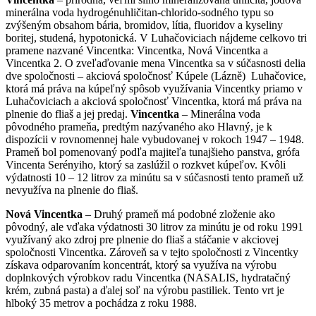
minerálna voda hydrogénuhličitan-chlorido-sodného typu so
zvýšeným obsahom bária, bromidov, lítia, fluoridov a kyseliny
boritej, studená, hypotonická. V Luhačoviciach nájdeme celkovo tri
pramene nazvané Vincentka: Vincentka, Nová Vincentka a
Vincentka 2. O zveľaďovanie mena Vincentka sa v súčasnosti delia
dve spoločnosti – akciová spoločnosť Kúpele (Lázně) Luhačovice,
ktorá má práva na kúpeľný spôsob využívania Vincentky priamo v
Luhačoviciach a akciová spoločnosť Vincentka, ktorá má práva na
plnenie do fliaš a jej predaj.
Vincentka
– Minerálna voda
pôvodného prameňa, predtým nazývaného ako Hlavný, je k
dispozícii v rovnomennej hale vybudovanej v rokoch 1947 – 1948.
Prameň bol pomenovaný podľa majiteľa tunajšieho panstva, grófa
Vincenta Serényiho, ktorý sa zaslúžil o rozkvet kúpeľov. Kvôli
výdatnosti 10 – 12 litrov za minútu sa v súčasnosti tento prameň už
nevyužíva na plnenie do fliaš.
Nová Vincentka
– Druhý prameň má podobné zloženie ako
pôvodný, ale vďaka výdatnosti 30 litrov za minútu je od roku 1991
využívaný ako zdroj pre plnenie do fliaš a stáčanie v akciovej
spoločnosti Vincentka. Zároveň sa v tejto spoločnosti z Vincentky
získava odparovaním koncentrát, ktorý sa využíva na výrobu
doplnkových výrobkov radu Vincentka (NASALIS, hydratačný
krém, zubná pasta) a ďalej soľ na výrobu pastiliek. Tento vrt je
hlboký 35 metrov a pochádza z roku 1988.