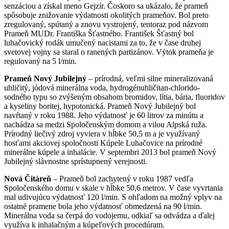
senzáciou a získal meno Gejzír. Čoskoro sa ukázalo, že prameň
spôsobuje znižovanie výdatnosti okolitých prameňov. Bol preto
zregulovaný, spútaný a znovu vystrojený, tentoraz pod názvom
Prameň MUDr. Františka Šťastného. František Šťastný bol
luhačovický rodák umučený nacistami za to, že v čase druhej
svetovej vojny sa staral o ranených partizánov. Výtok prameňa je
regulovaný na 5 l/min.
Prameň Nový Jubilejný
– prírodná, veľmi silne mineralizovaná
uhličitý, jódová minerálna voda, hydrogénuhličitan-chlorido-
sodného typu so zvýšeným obsahom bromidov, lítia, bária, fluoridov
a kyseliny boritej, hypotonická. Prameň Nový Jubilejný bol
navŕtaný v roku 1988. Jeho výdatnosť je 60 litrov za minútu a
nachádza sa medzi Spoločenským domom a vilou Alpská ruža.
Prírodný liečivý zdroj vyviera v hĺbke 50,5 m a je využívaný
hosťami akciovej spoločnosti Kúpele Luhačovice na prírodné
minerálne kúpele a inhalácie. V septembri 2013 bol prameň Nový
Jubilejný slávnostne sprístupnený verejnosti.
Nová Čitáreň
– Prameň bol zachytený v roku 1987 vedľa
Spoločenského domu v skale v hĺbke 50,6 metrov. V čase vyvrtania
mal udivujúcu výdatnosť 120 l/min. S ohľadom na možný vplyv na
ostatné pramene bola jeho výdatnosť obmedzená na 90 l/min.
Minerálna voda sa čerpá do vodojemu, odkiaľ sa odvádza a ďalej
využíva k inhalačným a kúpeľových procedúram.