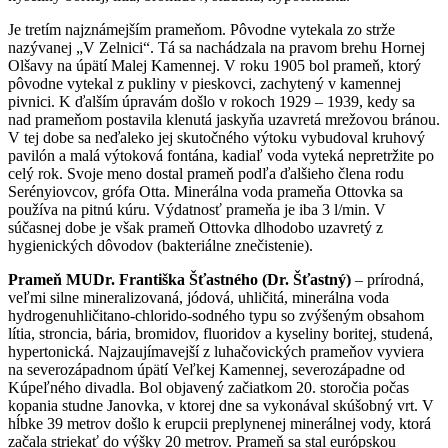
Je tretím najznámejším prameňom. Pôvodne vytekala zo strže
nazývanej „V Zelnici“. Tá sa nachádzala na pravom brehu Hornej
Olšavy na úpätí Malej Kamennej. V roku 1905 bol prameň, ktorý
pôvodne vytekal z pukliny v pieskovci, zachytený v kamennej
pivnici. K ďalším úpravám došlo v rokoch 1929 – 1939, kedy sa
nad prameňom postavila klenutá jaskyňa uzavretá mrežovou bránou.
V tej dobe sa neďaleko jej skutočného výtoku vybudoval kruhový
pavilón a malá výtoková fontána, kadiaľ voda vyteká nepretržite po
celý rok. Svoje meno dostal prameň podľa ďalšieho člena rodu
Serényiovcov, grófa Otta. Minerálna voda prameňa Ottovka sa
používa na pitnú kúru. Výdatnosť prameňa je iba 3 l/min. V
súčasnej dobe je však prameň Ottovka dlhodobo uzavretý z
hygienických dôvodov (bakteriálne znečistenie).
Prameň MUDr. Františka Šťastného (Dr. Šťastný)
– prírodná,
veľmi silne mineralizovaná, jódová, uhličitá, minerálna voda
hydrogenuhličitano-chlorido-sodného typu so zvýšeným obsahom
lítia, stroncia, bária, bromidov, fluoridov a kyseliny boritej, studená,
hypertonická. Najzaujímavejší z luhačovických prameňov vyviera
na severozápadnom úpätí Veľkej Kamennej, severozápadne od
Kúpeľného divadla. Bol objavený začiatkom 20. storočia počas
kopania studne Janovka, v ktorej dne sa vykonával skúšobný vrt. V
hĺbke 39 metrov došlo k erupcii preplynenej minerálnej vody, ktorá
začala striekať do výšky 20 metrov. Prameň sa stal európskou