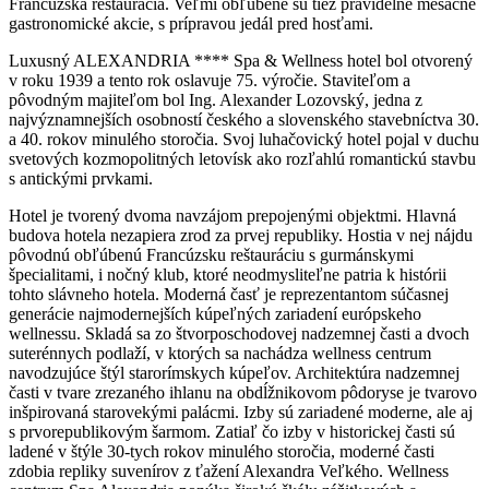
Francúzska reštaurácia. Veľmi obľúbené sú tiež pravidelné mesačné
gastronomické akcie, s prípravou jedál pred hosťami.
Luxusný ALEXANDRIA **** Spa & Wellness hotel bol otvorený
v roku 1939 a tento rok oslavuje 75. výročie. Staviteľom a
pôvodným majiteľom bol Ing. Alexander Lozovský, jedna z
najvýznamnejších osobností českého a slovenského stavebníctva 30.
a 40. rokov minulého storočia. Svoj luhačovický hotel pojal v duchu
svetových kozmopolitných letovísk ako rozľahlú romantickú stavbu
s antickými prvkami.
Hotel je tvorený dvoma navzájom prepojenými objektmi. Hlavná
budova hotela nezapiera zrod za prvej republiky. Hostia v nej nájdu
pôvodnú obľúbenú Francúzsku reštauráciu s gurmánskymi
špecialitami, i nočný klub, ktoré neodmysliteľne patria k histórii
tohto slávneho hotela. Moderná časť je reprezentantom súčasnej
generácie najmodernejších kúpeľných zariadení európskeho
wellnessu. Skladá sa zo štvorposchodovej nadzemnej časti a dvoch
suterénnych podlaží, v ktorých sa nachádza wellness centrum
navodzujúce štýl starorímskych kúpeľov. Architektúra nadzemnej
časti v tvare zrezaného ihlanu na obdĺžnikovom pôdoryse je tvarovo
inšpirovaná starovekými palácmi. Izby sú zariadené moderne, ale aj
s prvorepublikovým šarmom. Zatiaľ čo izby v historickej časti sú
ladené v štýle 30-tych rokov minulého storočia, moderné časti
zdobia repliky suvenírov z ťažení Alexandra Veľkého. Wellness