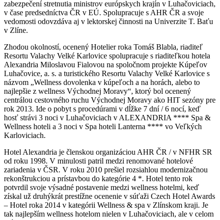
zabezpečení stretnutia ministrov európskych krajín v Luhačoviciach,
v čase predsedníctva ČR v EÚ. Spolupracuje s AHR ČR a svoje
vedomosti odovzdáva aj v lektorskej činnosti na Univerzite T. Baťu
v Zlíne.
Zhodou okolností, ocenený Hotelier roka Tomáš Blabla, riaditeľ
Resortu Valachy Velké Karlovice spolupracuje s riaditeľkou hotela
Alexandria Miloslavou Fialovou na spoločnom projekte Kúpeľov
Luhačovice, a. s. a turistického Resortu Valachy Velké Karlovice s
názvom „Wellness dovolenka v kúpeľoch a na horách, alebo to
najlepšie z wellness Východnej Moravy“, ktorý bol ocenený
centrálou cestovného ruchu Východnej Moravy ako HIT sezóny pre
rok 2013. Ide o pobyt s procedúrami v dĺžke 7 dní / 6 nocí, keď
hosť strávi 3 noci v Luhačoviciach v ALEXANDRIA **** Spa &
Wellness hoteli a 3 noci v Spa hoteli Lanterna **** vo Veľkých
Karloviciach.
Hotel Alexandria je členskou organizáciou AHR ČR / v NFHR SR
od roku 1998. V minulosti patril medzi renomované hotelové
zariadenia v ČSR. V roku 2010 prešiel rozsiahlou modernizačnou
rekonštrukciou a prístavbou do kategórie 4 *. Hotel tento rok
potvrdil svoje výsadné postavenie medzi wellness hotelmi, keď
získal už druhýkrát prestížne ocenenie v súťaži Czech Hotel Awards
– Hotel roka 2014 v kategórii Wellness & spa v Zlínskom kraji. Je
tak najlepším wellness hotelom nielen v Luhačoviciach, ale v celom