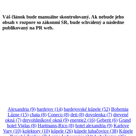
Váš článok bude manuálne skontrolovaný. Ak nebude jeho
obsah v rozpore so zákonmi SR, bude schválený a následne
publikovaný na PR web.
Alexandria
(9)
bardejov
(14)
bardejovské kúpele
(52)
Bohemia
Lázne
(15)
chata
(8)
Coneco
(8)
deti
(8)
dovolenka
(7)
drevené
okná
(7)
drevohliníkové okná
(9)
energie2
(16)
Geberit
(6)
Grand
hotel Viglas
(8)
Hartmann-Rico
(8)
hotel alexandria
(9)
Karlove
Vary
(10)
kolektory
(10)
kúpele
(26)
kúpele luhačovice
(38)
Kúpele