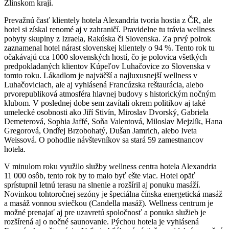
Zlínskom kraji.
Prevažnú časť klientely hotela Alexandria tvoria hostia z ČR, ale
hotel si získal renomé aj v zahraničí. Pravidelne tu trávia wellness
pobyty skupiny z Izraela, Rakúska či Slovenska. Za prvý polrok
zaznamenal hotel nárast slovenskej klientely o 94 %. Tento rok tu
očakávajú cca 1000 slovenských hostí, čo je polovica všetkých
predpokladaných klientov Kúpeľov Luhačovice zo Slovenska v
tomto roku. Lákadlom je najväčší a najluxusnejší wellness v
Luhačoviciach, ale aj vyhlásená Francúzska reštaurácia, alebo
prvorepubliková atmosféra hlavnej budovy s historickým nočným
klubom. V poslednej dobe sem zavítali okrem politikov aj také
umelecké osobnosti ako Jiří Stivín, Miroslav Dvorský, Gabriela
Demeterová, Sophia Jaffé, Soňa Valentová, Miloslav Mejzlík, Hana
Gregorová, Ondřej Brzobohatý, Dušan Jamrich, alebo Iveta
Weissová. O pohodlie návštevníkov sa stará 59 zamestnancov
hotela.
V minulom roku využilo služby wellness centra hotela Alexandria
11 000 osôb, tento rok by to malo byť ešte viac. Hotel opäť
sprístupnil letnú terasu na slnenie a rozšíril aj ponuku masáží.
Novinkou tohtoročnej sezóny je špeciálna čínska energetická masáž
a masáž vonnou sviečkou (Candella masáž). Wellness centrum je
možné prenajať aj pre uzavretú spoločnosť a ponuka služieb je
rozšírená aj o nočné saunovanie. Pýchou hotela je vyhlásená