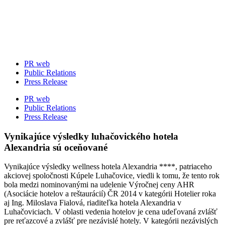
Skip
to
content
PR web
Public Relations
Press Release
PR web
Public Relations
Press Release
Vynikajúce výsledky luhačovického hotela
Alexandria sú oceňované
Vynikajúce výsledky wellness hotela Alexandria ****, patriaceho
akciovej spoločnosti Kúpele Luhačovice, viedli k tomu, že tento rok
bola medzi nominovanými na udelenie Výročnej ceny AHR
(Asociácie hotelov a reštaurácií) ČR 2014 v kategórii Hotelier roka
aj Ing. Miloslava Fialová, riaditeľka hotela Alexandria v
Luhačoviciach. V oblasti vedenia hotelov je cena udeľovaná zvlášť
pre reťazcové a zvlášť pre nezávislé hotely. V kategórii nezávislých