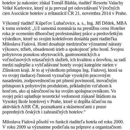
hotelov ju nakoniec získal Tomáš Blabla, riaditeľ Resortu Valachy
Velké Karlovice, ktorý si ju prevzal pri odovzdávaní Výročných
cien Asociácie hotelov a reštaurácií ČR 21. novembra 2014 v Prahe.
Výkonný riaditeľ Kúpeľov Luhačovice, a. s., Ing. Jiří Dědek, MBA
k tomu uviedol: „Už samotná nominácia na prestížnu cenu Hotelier
roka je ocenením dlhoročnej profesionálnej práce a predovšetkým
výsledkov, ktoré so svojim kolektívom dosiahla pani riaditeľka
Miloslava Fialová. Hotel dosahuje medziročne významné nárasty
výkonov, tržieb, obsadenosti izieb a spokojnosť jeho hostí. Svojou
pobytovou ponukou ubytovacích, gastronomických a
voľnočasových relaxačných služieb, ich kvalitou a úrovňou, sa radí
medzi najlepšie a vyhľadávané hotely svojej kategórie nielen v
Zlínskom kraji. Je to aj výsledkom prístupu Ing. Fialovej, ktorá sa
vo svojej riadiacej činnosti vyznačuje vysokým pracovným
nasadením, zodpovednosťou pri plnení povinností, inovačným
prístupom k pobytovým produktom, príkladným vzťahom k
hosťom, ako aj náročnosťou ku svojím spolupracovníkom. Vo
svojej práci uplatňuje teoretické vedomosti získané štúdiom na
Vysokej škole hotelovej v Prahe, ktoré si dopĺňa účasťou na
aktivitách AHR ČR, poznatkami a skúsenosťami z praxe
popredných českých i zahraničných hotelov.“
Miloslava Fialová pôsobí vo funkcii riaditeľa hotela od roku 2000.
V roku 2009 sa významne podieľala na príprave a organizačnom