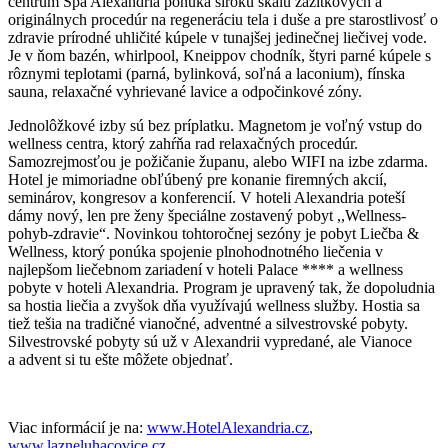
centrum Spa Alexandria ponúka širokú škálu zážitkových a
originálnych procedúr na regeneráciu tela i duše a pre starostlivosť o
zdravie prírodné uhličité kúpele v tunajšej jedinečnej liečivej vode.
Je v ňom bazén, whirlpool, Kneippov chodník, štyri parné kúpele s
rôznymi teplotami (parná, bylinková, soľná a laconium), fínska
sauna, relaxačné vyhrievané lavice a odpočinkové zóny.
Jednolôžkové izby sú bez príplatku. Magnetom je voľný vstup do
wellness centra, ktorý zahŕňa rad relaxačných procedúr.
Samozrejmosťou je požičanie županu, alebo WIFI na izbe zdarma.
Hotel je mimoriadne obľúbený pre konanie firemných akcií,
seminárov, kongresov a konferencií. V hoteli Alexandria poteší
dámy nový, len pre ženy špeciálne zostavený pobyt ,,Wellness-
pohyb-zdravie“. Novinkou tohtoročnej sezóny je pobyt Liečba &
Wellness, ktorý ponúka spojenie plnohodnotného liečenia v
najlepšom liečebnom zariadení v hoteli Palace **** a wellness
pobyte v hoteli Alexandria. Program je upravený tak, že dopoludnia
sa hostia liečia a zvyšok dňa využívajú wellness služby. Hostia sa
tiež tešia na tradičné vianočné, adventné a silvestrovské pobyty.
Silvestrovské pobyty sú už v Alexandrii vypredané, ale Vianoce
a advent si tu ešte môžete objednať.
Viac informácií je na:
www.HotelAlexandria.cz
,
www.lazneluhacovice.cz