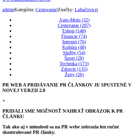
admin
Kategória:
Cestovanie
|
Značky:
Luhačovice
|
Auto-Moto (32)
Cestovanie (207)
Eshop (148)
Financie (74)
Internet (76)
Kultúra (48)
Služby (54)
Šport (28)
Technika (173)
Zdravie (135)
Ženy (26)
PR WEB A PRIDÁVANIE PR ČLÁNKOV JE SPUSTENÉ V
NOVEJ VERZII 2.0
+
PRIDALI SME MOŽNOSŤ NAHRAŤ OBRÁZOK K PR
ČLÁNKU
Tak ako aj v minulosti sa na PR webe zobrazia len ručne
skontrolované PR články.