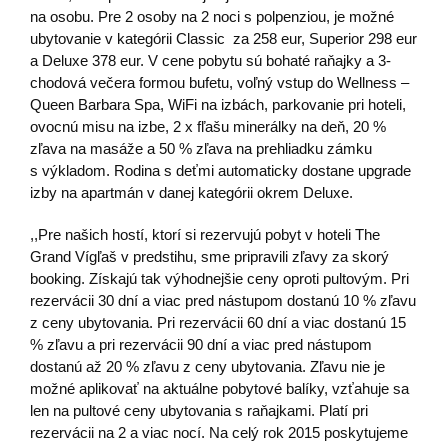
na osobu. Pre 2 osoby na 2 noci s polpenziou, je možné
ubytovanie v kategórii Classic za 258 eur, Superior 298 eur
a Deluxe 378 eur. V cene pobytu sú bohaté raňajky a 3-
chodová večera formou bufetu, voľný vstup do Wellness –
Queen Barbara Spa, WiFi na izbách, parkovanie pri hoteli,
ovocnú misu na izbe, 2 x fľašu minerálky na deň, 20 %
zľava na masáže a 50 % zľava na prehliadku zámku
s výkladom. Rodina s deťmi automaticky dostane upgrade
izby na apartmán v danej kategórii okrem Deluxe.
,,Pre našich hostí, ktorí si rezervujú pobyt v hoteli The
Grand Vígľaš v predstihu, sme pripravili zľavy za skorý
booking. Získajú tak výhodnejšie ceny oproti pultovým. Pri
rezervácii 30 dní a viac pred nástupom dostanú 10 % zľavu
z ceny ubytovania. Pri rezervácii 60 dní a viac dostanú 15
% zľavu a pri rezervácii 90 dní a viac pred nástupom
dostanú až 20 % zľavu z ceny ubytovania. Zľavu nie je
možné aplikovať na aktuálne pobytové balíky, vzťahuje sa
len na pultové ceny ubytovania s raňajkami. Platí pri
rezervácii na 2 a viac nocí. Na celý rok 2015 poskytujeme