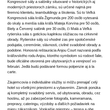
Kongresové sály a salóniky situované v historických aj
moderných priestoroch zámku, sú určené najmä pre
firemnú klientelu, teambuildingy a školenia. Sú to Veľká
Kongresová sála kráľa Žigmunda pre 200 osôb vytesaná
do skaly a menšia sála kráľa Mateja Korvína pre 50 osôb,
Biely a Červený salónik pre 30 osôb, či Malá a Veľká
rytierska sála s gotickou kaplnkou slúžiacou na cirkevné
obrady. Rytierske sály sú vhodné zas pre spoločenské
podujatia, ceremónie, slávnosti, civilné svadobné obrady a
podobne. Honosná reštaurácia Anjou Court nazvaná podľa
kráľovského rodu Anjou, ktorého symbolom sú rodové ľalie,
bude oficiálne otvorená pre ubytovaných a verejnosť vo
februári. Jedlá budú podávané formou polpenzie aj á la
carte.
Záujemcovia o individuálne služby si môžu prenajať celý
hotel so všetkými priestormi a vybavením. Zámok ponúka
aj kompletný svadobný servis, od ubytovania, obradu, cez
hostinu, až po zabezpečenie fotografa, kameramana,
prepravy, cateringu, výzdoby a ďalších požiadaviek na
mieru zákazníkom. Vonkajšie priestory – terasa a obe