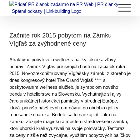
Skip
to
content
Začnite rok 2015 pobytom na Zámku
Vígľaš za zvýhodnené ceny
Atraktívne pobytové a wellness balíky, akcie a zľavy
pripravil Zámok Vígľaš pre svojich hostí na začiatok roka
2015. Novozrekonštruovaný Vígľašský zámok, z ktorého je
dnes kongresový hotel The Grand Vígľaš **** s
poskytovaním wellness služieb, je symbolom nového
trendu v hotelierstve na Slovensku. Vychutnajte si aj vy
čaro unikátnej historickej pamiatky v strednej Európe,
ktorá prináša návštevníkom návrat do obdobia gotiky,
renesancie i baroka. Budete sa tu naozaj cítiť ako na
zámku. Zažijete magickú atmosféru stredovekého zámku,
ktorí uhorskí králi využívali na svoje poľovačky. Tentoraz
za ceny nižšie než zvyčajne, využitím pobytových balíčkov