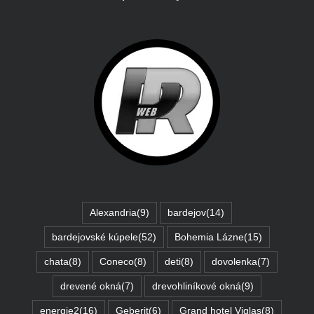
Alexandria
(9)
bardejov
(14)
bardejovské kúpele
(52)
Bohemia Lázne
(15)
chata
(8)
Coneco
(8)
deti
(8)
dovolenka
(7)
drevené okná
(7)
drevohliníkové okná
(9)
energie2
(16)
Geberit
(6)
Grand hotel Viglas
(8)