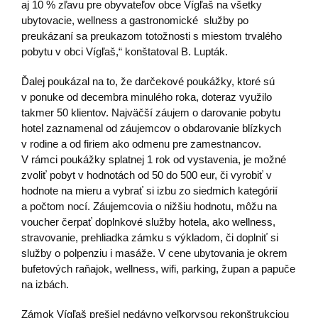
aj 10 % zľavu pre obyvateľov obce Vígľaš na všetky
ubytovacie, wellness a gastronomické služby po
preukázaní sa preukazom totožnosti s miestom trvalého
pobytu v obci Vígľaš,“ konštatoval B. Lupták.
Ďalej poukázal na to, že darčekové poukážky, ktoré sú
v ponuke od decembra minulého roka, doteraz využilo
takmer 50 klientov. Najväčší záujem o darovanie pobytu
hotel zaznamenal od záujemcov o obdarovanie blízkych
v rodine a od firiem ako odmenu pre zamestnancov.
V rámci poukážky splatnej 1 rok od vystavenia, je možné
zvoliť pobyt v hodnotách od 50 do 500 eur, či vyrobiť v
hodnote na mieru a vybrať si izbu zo siedmich kategórií
a počtom nocí. Záujemcovia o nižšiu hodnotu, môžu na
voucher čerpať doplnkové služby hotela, ako wellness,
stravovanie, prehliadka zámku s výkladom, či doplniť si
služby o polpenziu i masáže. V cene ubytovania je okrem
bufetových raňajok, wellness, wifi, parking, župan a papuče
na izbách.
Zámok Vígľaš prešiel nedávno veľkorysou rekonštrukciou