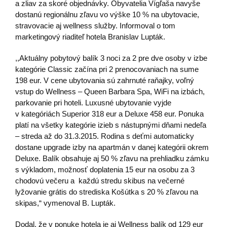
a zliav za skoré objednávky. Obyvatelia Vígľaša navyše
dostanú regionálnu zľavu vo výške 10 % na ubytovacie,
stravovacie aj wellness služby. Informoval o tom
marketingový riaditeľ hotela Branislav Lupták.
,,Aktuálny pobytový balík 3 noci za 2 pre dve osoby v izbe
kategórie Classic začína pri 2 prenocovaniach na sume
198 eur. V cene ubytovania sú zahrnuté raňajky, voľný
vstup do Wellness – Queen Barbara Spa, WiFi na izbách,
parkovanie pri hoteli. Luxusné ubytovanie vyjde
v kategóriách Superior 318 eur a Deluxe 458 eur. Ponuka
platí na všetky kategórie izieb s nástupnými dňami nedeľa
– streda až do 31.3.2015. Rodina s deťmi automaticky
dostane upgrade izby na apartmán v danej kategórii okrem
Deluxe. Balík obsahuje aj 50 % zľavu na prehliadku zámku
s výkladom, možnosť doplatenia 15 eur na osobu za 3
chodovú večeru a každú stredu skibus na večerné
lyžovanie grátis do strediska Košútka s 20 % zľavou na
skipas,“ vymenoval B. Lupták.
Dodal, že v ponuke hotela je aj Wellness balík od 129 eur