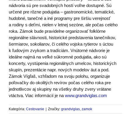
nádvoria sú pre svadobných hostí voľne dostupné. Sú
určené pre rôzne podujatia – gastronomické, tematické,
hudobné, tanečné a iné programy pre širšiu verejnosť
a rodiny s deťmi, nielen v letnej sezóne, ale počas celého
roka. Zámok bude pravidelne organizovať folklórne
regionálne slávnosti, historické predstavenia tanečníkov,
šermiarov, sokoliarov, či celého vojska rytierov s úctou
k ľudovým zvykom a tradíciám. Vnútorné nádvorie je
ideálne najmä na veľké súkromné podujatia, ako sú
koncerty, vystúpenia regionálnych umelcov, historických
skupín, prezentácie napr. nových modelov áut a pod.
Zámok Vígľaš, vzhľadom na svoju polohu, organizuje
poľovačky do okolitých revírov počas celého roka pre
jednotlivcov aj skupiny na všetky druhy zvery vrátane
vtáctva. Viac informácií je na
www.grandviglas.com
Kategória:
Cestovanie
|
Značky:
grandviglas
,
zamok