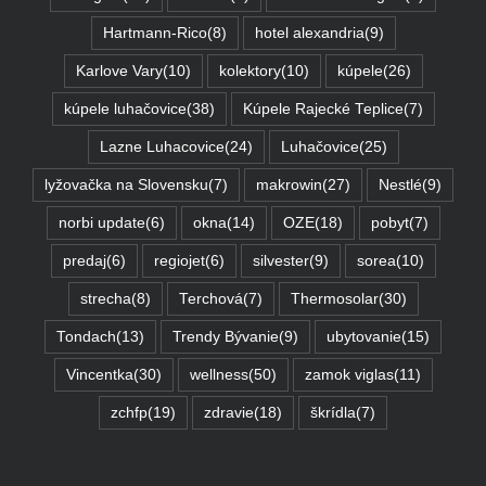
Hartmann-Rico
(8)
hotel alexandria
(9)
Karlove Vary
(10)
kolektory
(10)
kúpele
(26)
kúpele luhačovice
(38)
Kúpele Rajecké Teplice
(7)
Lazne Luhacovice
(24)
Luhačovice
(25)
lyžovačka na Slovensku
(7)
makrowin
(27)
Nestlé
(9)
norbi update
(6)
okna
(14)
OZE
(18)
pobyt
(7)
predaj
(6)
regiojet
(6)
silvester
(9)
sorea
(10)
strecha
(8)
Terchová
(7)
Thermosolar
(30)
Tondach
(13)
Trendy Bývanie
(9)
ubytovanie
(15)
Vincentka
(30)
wellness
(50)
zamok viglas
(11)
zchfp
(19)
zdravie
(18)
škrídla
(7)