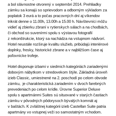
a bol slávnostne otvorený v septembri 2014. Prehliadky
zámku sa konajú so sprievodom a odborným výkladom za
poplatok 3 eurá a to počas pracovných dní aj víkendov
trikrát denne o 11.00h, 13.00h a 15.00 h. Návštevníci môžu
vidieť aj zbierku zbraní v rytierskych sálach a na chodbách,
či obchod so suvenírmi spolu s výstavou fotografií
z rekonštrukcie, ktorý sa nachádza na vstupnom nádvorí.
Hotel neustále rozširuje kvalitu služieb, pribúdajú interiérové
doplnky, fresky, historické zbrane a v najbližšom čase aj
poľovnícke trofeje.
Hotel disponuje izbami v siedmich kategóriách zariadenými
dobovým nábytkom v stredovekom štýle. Základná úroveň
izieb Classic, umiestnené na 2. poschodí po celom obvode
zámku, je charakteristická zariadením v dvoch farebných
prevedeniach po celom krídle. Úrovne Superior Deluxe
spolu s apartmánmi Suites sú situované v starých častiach
zámku v pôvodných pôdorysoch bývalých komnát aj
v baštách. K zvláštnej kategórii izieb Castellan Suite patria
apartmány vo vstupnej veži so samostatným vchodom.