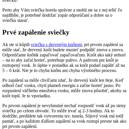
sviečku?
Preto aby Vám sviečka horela správne a mohli ste sa z nej tešiť čo
najdlhšie, je potrebné dodržať zopár odporúčaní a dobre sa o
sviečku starať.
Prvé zapálenie sviečky
Ak ste si kúpili
sviečku s dreveným knôtom
, pri prvom zapálení sa
môže stať, že drevený knôt budete musieť podpáliť znova a znova.
Odporúčame knôtik zapaľovať zapaľovačom. Knôt ako taký nehorí
– na to aby začal horieť, potrebuje palivo. A palivom pre knôt je
roztopený vosk. Je úplne v poriadku ak sa knôt podarí zapáliť až na
5 – 6 krát. Nie je to chyba knôtu ani chyba výrobného procesu.
Po zapálení sa môže chvíľami zdať, že drevený knôt len tleje. Keď
odhorí časť vosku, chytí plameň energiu a začne horieť jasno. Po
rozpustení väčšieho množstva vosku, môže znova pôsobiť, akoby sa
knôt topil. Je to vporiadku.
Po prvom zapálení je nevyhnutné nechať rozpustiť vosk až po steny
sviečky po celom obvode. To môže trvať aj 2-3 hodiny. Ak to
dodržíte, predídete tak vytvoreniu tzv. tunela. Sójový vosk má totiž
pamäť, a po každom ďalšom zapálení sa vosk roztopí presne tak ako
pri prvom zapálení.