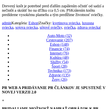
Drevený knôt je potrebné pred ďalším zapálením očistiť od sadzí a
nečistôt a skrátiť ho na dľžku cca 0,5 cm. PSKrátením knôtu
predídeme vysokému plameňu a tým predĺžime životnosť sviečky.
admin
Kategória:
Eshop
|
Značky:
kvetinova sviecka
,
luxusna
sviecka
,
sojova sviecka
,
sójové sviečky
,
sviečka
,
zdrava sviecka
|
Auto-Moto (32)
Cestovanie (207)
Eshop (148)
Financie (74)
Internet (76)
Kultúra (48)
Služby (54)
Šport (28)
Technika (173)
Zdravie (135)
Ženy (26)
PR WEB A PRIDÁVANIE PR ČLÁNKOV JE SPUSTENÉ V
NOVEJ VERZII 2.0
+
PRIDALI SME MOŽNOSŤ NAHRAŤ OBRÁZOK K PR