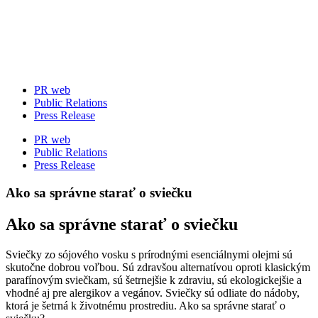
Skip
to
content
PR web
Public Relations
Press Release
PR web
Public Relations
Press Release
Ako sa správne starať o sviečku
Ako sa správne starať o sviečku
Sviečky zo sójového vosku s prírodnými esenciálnymi olejmi sú
skutočne dobrou voľbou. Sú zdravšou alternatívou oproti klasickým
parafínovým sviečkam, sú šetrnejšie k zdraviu, sú ekologickejšie a
vhodné aj pre alergikov a vegánov. Sviečky sú odliate do nádoby,
ktorá je šetrná k životnému prostrediu. Ako sa správne starať o