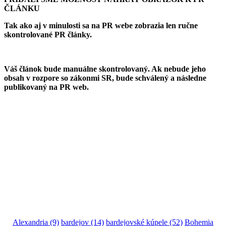
ČLÁNKU
Tak ako aj v minulosti sa na PR webe zobrazia len ručne
skontrolované PR články.
Váš článok bude manuálne skontrolovaný. Ak nebude jeho
obsah v rozpore so zákonmi SR, bude schválený a následne
publikovaný na PR web.
Alexandria
(9)
bardejov
(14)
bardejovské kúpele
(52)
Bohemia