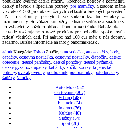
ponúkame kvalitné detské hračky, kojenecké potreby a kozmetiku,
detský nábytok a špeciálne potreby
pre mamičky
. Skladom máme
viac ako 4 500 produktov rôznych veľkostí a farebných prevedení.
Našim cieľom je poskytnúť zákazníkom kvalitné výrobky za
rozumné ceny. So zákazníkmi vždy jednáme seriózne a snažíme sa
im vyhovieť v každom ohľade. Ponuku na stránke BaboMarket.sk
neustále rozširujeme o nové produkty pre pohodlie, spokojnosť a
radosť všetkých detí. Pri nákupe nad 100 eur máte u nás dopravu
zadarmo. Bližšie informácie na info@babomarket.sk .
admin
Kategória:
Eshop
|
Značky:
autosedačka
,
autosedačky
,
body
,
capačky
,
cestovná postieľka
,
cestovné postieľky
,
čiapočky
,
detske
oblecenie
,
detské pančušky
,
detské ponožky
,
detské pyžamká
,
detské pyžamo
,
dupačky
,
kabátiky
,
kočík
,
kociky
,
kojenecké
potreby
,
overál
,
overály
,
podbradník
,
podbradníky
,
polodupačky
,
šatičky
,
šatočky
|
Auto-Moto (32)
Cestovanie (207)
Eshop (148)
Financie (74)
Internet (76)
Kultúra (48)
Služby (54)
Šport (28)