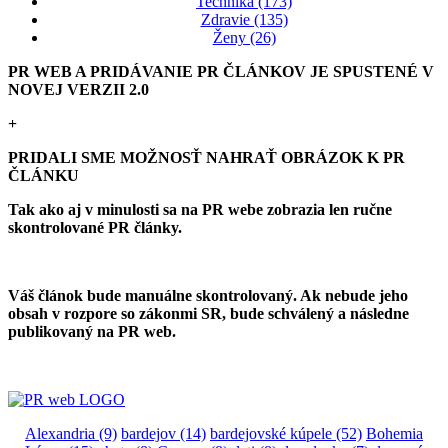
Technika (173)
Zdravie (135)
Ženy (26)
PR WEB A PRIDÁVANIE PR ČLÁNKOV JE SPUSTENÉ V
NOVEJ VERZII 2.0
+
PRIDALI SME MOŽNOSŤ NAHRAŤ OBRÁZOK K PR
ČLÁNKU
Tak ako aj v minulosti sa na PR webe zobrazia len ručne
skontrolované PR články.
Váš článok bude manuálne skontrolovaný. Ak nebude jeho
obsah v rozpore so zákonmi SR, bude schválený a následne
publikovaný na PR web.
Alexandria
(9)
bardejov
(14)
bardejovské kúpele
(52)
Bohemia