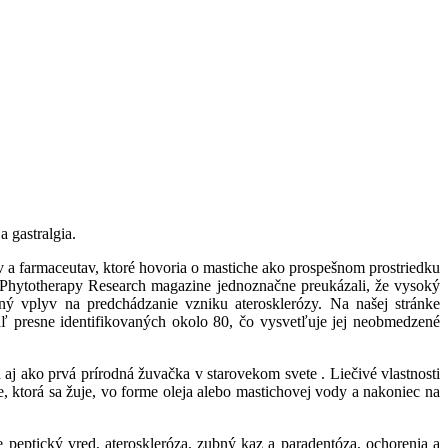
a gastralgia.
 a farmaceutav, ktoré hovoria o mastiche ako prospešnom prostriedku
a Phytotherapy Research magazine jednoznačne preukázali, že vysoký
ný vplyv na predchádzanie vzniku aterosklerózy. Na našej stránke
ľ presne identifikovaných okolo 80, čo vysvetľuje jej neobmedzené
j ako prvá prírodná žuvačka v starovekom svete . Liečivé vlastnosti
e, ktorá sa žuje, vo forme oleja alebo mastichovej vody a nakoniec na
 peptický vred, ateroskleróza, zubný kaz a paradentóza, ochorenia a