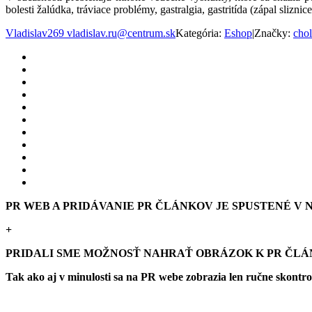
bolesti žalúdka, tráviace problémy, gastralgia, gastritída (zápal sliz
Vladislav269 vladislav.ru@centrum.sk
Kategória:
Eshop
|
Značky:
chol
PR WEB A PRIDÁVANIE PR ČLÁNKOV JE SPUSTENÉ V NO
+
PRIDALI SME MOŽNOSŤ NAHRAŤ OBRÁZOK K PR ČL
Tak ako aj v minulosti sa na PR webe zobrazia len ručne skontr