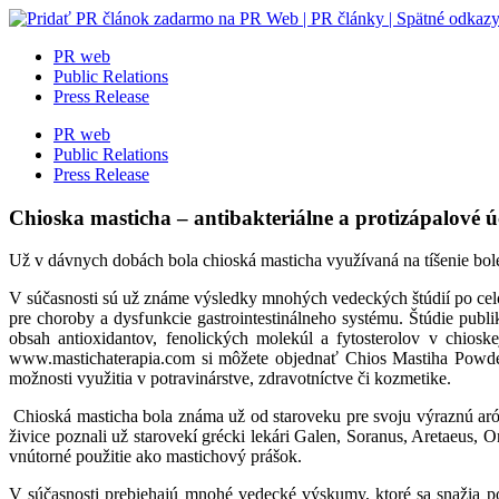
Skip
to
PR web
content
Public Relations
Press Release
PR web
Public Relations
Press Release
Chioska masticha – antibakteriálne a protizápalové 
Už v dávnych dobách bola chioská masticha využívaná na tíšenie bolest
V súčasnosti sú už známe výsledky mnohých vedeckých štúdií po celo
pre choroby a dysfunkcie gastrointestinálneho systému. Štúdie pub
obsah antioxidantov, fenolických molekúl a fytosterolov v chios
www.mastichaterapia.com si môžete objednať Chios Mastiha Powder.
možnosti využitia v potravinárstve, zdravotníctve či kozmetike.
Chioská masticha bola známa už od staroveku pre svoju výraznú aróm
živice poznali už starovekí grécki lekári Galen, Soranus, Aretaeus, 
vnútorné použitie ako mastichový prášok.
V súčasnosti prebiehajú mnohé vedecké výskumy, ktoré sa snažia pot