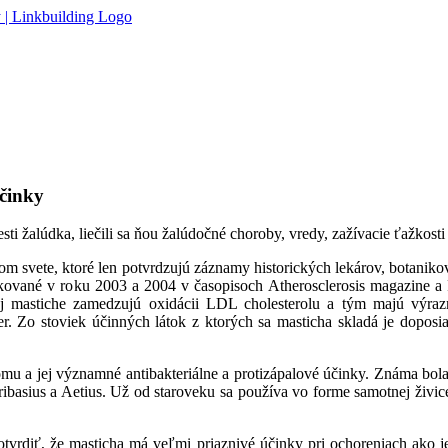
účinky
i žalúdka, liečili sa ňou žalúdočné choroby, vredy, zažívacie ťažkosti 
m svete, ktoré len potvrdzujú záznamy historických lekárov, botanikov
likované v roku 2003 a 2004 v časopisoch Atherosclerosis magazine 
kej mastiche zamedzujú oxidácii LDL cholesterolu a tým majú výraz
 Zo stoviek účinných látok z ktorých sa masticha skladá je doposia
u a jej významné antibakteriálne a protizápalové účinky. Známa bola a
Oribasius a Aetius. Už od staroveku sa používa vo forme samotnej živic
vrdiť, že masticha má veľmi priaznivé účinky pri ochoreniach ako je