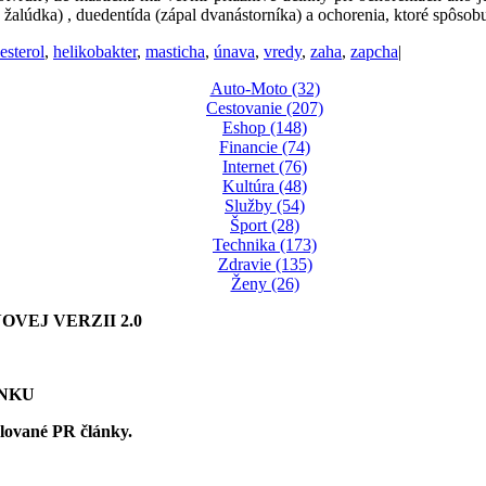
nice žalúdka) , duedentída (zápal dvanástorníka) a ochorenia, ktoré spôs
esterol
,
helikobakter
,
masticha
,
únava
,
vredy
,
zaha
,
zapcha
|
Auto-Moto (32)
Cestovanie (207)
Eshop (148)
Financie (74)
Internet (76)
Kultúra (48)
Služby (54)
Šport (28)
Technika (173)
Zdravie (135)
Ženy (26)
VEJ VERZII 2.0
ÁNKU
olované PR články.