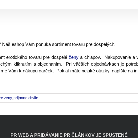
r? Náš eshop Vám ponúka sortiment tovaru pre dospelých.
nt erotického tovaru pre dospelé
ženy
a chlapov. Nakupovanie a v
uchým kliknutím a objednaním. Pri väčších objednávkach je potreb
íme Vám k nákupu darček. Pokiaľ máte nejaké otázky, napíšte na 
re zeny
,
prijrmne chvile
PR WEB A PRIDÁVANIE PR ČLÁNKOV JE SPUSTENÉ