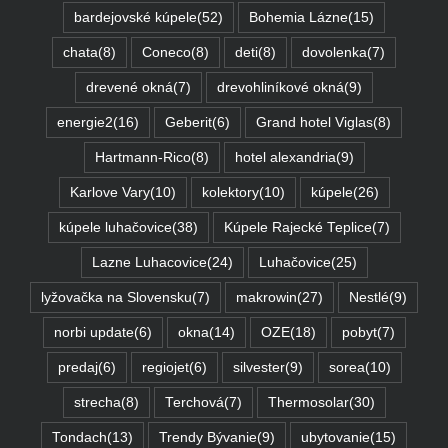
bardejovské kúpele
(52)
Bohemia Lázne
(15)
chata
(8)
Coneco
(8)
deti
(8)
dovolenka
(7)
drevené okná
(7)
drevohliníkové okná
(9)
energie2
(16)
Geberit
(6)
Grand hotel Viglas
(8)
Hartmann-Rico
(8)
hotel alexandria
(9)
Karlove Vary
(10)
kolektory
(10)
kúpele
(26)
kúpele luhačovice
(38)
Kúpele Rajecké Teplice
(7)
Lazne Luhacovice
(24)
Luhačovice
(25)
lyžovačka na Slovensku
(7)
makrowin
(27)
Nestlé
(9)
norbi update
(6)
okna
(14)
OZE
(18)
pobyt
(7)
predaj
(6)
regiojet
(6)
silvester
(9)
sorea
(10)
strecha
(8)
Terchová
(7)
Thermosolar
(30)
Tondach
(13)
Trendy Bývanie
(9)
ubytovanie
(15)