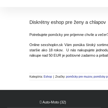
Skip
to
content
Diskrétny eshop pre ženy a chlapov
Potrebujete pomôcky pre príjemne chvíle a veče
Online sexshopkn.sk Vám ponúka široký sortime
staršie ako 18 rokov. U nás nakupujete jednod
nákupe nad 50 EUR je poštovné zadarmo a pribal
Kategória:
Eshop
|
Značky:
pomôcky pre muzov
,
pomôcky p
Auto-Moto (32)