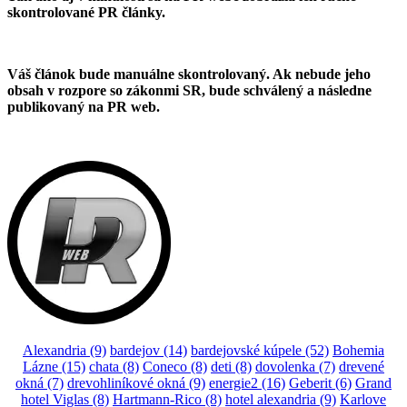
skontrolované PR články.
Váš článok bude manuálne skontrolovaný. Ak nebude jeho
obsah v rozpore so zákonmi SR, bude schválený a následne
publikovaný na PR web.
Alexandria
(9)
bardejov
(14)
bardejovské kúpele
(52)
Bohemia
Lázne
(15)
chata
(8)
Coneco
(8)
deti
(8)
dovolenka
(7)
drevené
okná
(7)
drevohliníkové okná
(9)
energie2
(16)
Geberit
(6)
Grand
hotel Viglas
(8)
Hartmann-Rico
(8)
hotel alexandria
(9)
Karlove