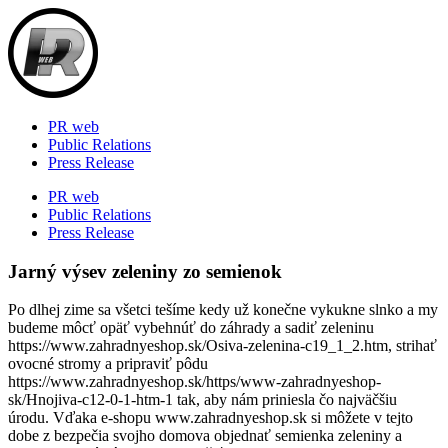
Skip
to
content
PR web
Public Relations
Press Release
PR web
Public Relations
Press Release
Jarný výsev zeleniny zo semienok
Po dlhej zime sa všetci tešíme kedy už konečne vykukne slnko a my
budeme môcť opäť vybehnúť do záhrady a sadiť zeleninu
https://www.zahradnyeshop.sk/Osiva-zelenina-c19_1_2.htm, strihať
ovocné stromy a pripraviť pôdu
https://www.zahradnyeshop.sk/https/www-zahradnyeshop-
sk/Hnojiva-c12-0-1-htm-1 tak, aby nám priniesla čo najväčšiu
úrodu. Vďaka e-shopu www.zahradnyeshop.sk si môžete v tejto
dobe z bezpečia svojho domova objednať semienka zeleniny a