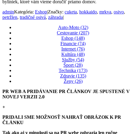
byliniek, ktoré vám vieme doručiť priamo domov.
admin
Kategória:
Eshop
|
Značky:
cuketa
,
hokkaido
,
mrkva
,
osivo
,
petržlen
,
tradičné osivá
,
záhrada
|
Auto-Moto (32)
Cestovanie (207)
Eshop (148)
Financie (74)
Internet (76)
Kultúra (48)
Služby (54)
Šport (28)
Technika (173)
Zdravie (135)
Ženy (26)
PR WEB A PRIDÁVANIE PR ČLÁNKOV JE SPUSTENÉ V
NOVEJ VERZII 2.0
+
PRIDALI SME MOŽNOSŤ NAHRAŤ OBRÁZOK K PR
ČLÁNKU
Tak ako aj v minulosti sa na PR webe zobrazia len ručne