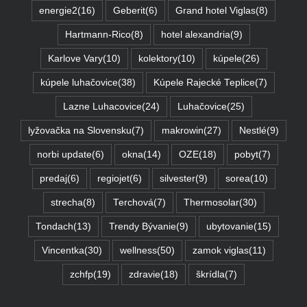
energie2
(16)
Geberit
(6)
Grand hotel Viglas
(8)
Hartmann-Rico
(8)
hotel alexandria
(9)
Karlove Vary
(10)
kolektory
(10)
kúpele
(26)
kúpele luhačovice
(38)
Kúpele Rajecké Teplice
(7)
Lazne Luhacovice
(24)
Luhačovice
(25)
lyžovačka na Slovensku
(7)
makrowin
(27)
Nestlé
(9)
norbi update
(6)
okna
(14)
OZE
(18)
pobyt
(7)
predaj
(6)
regiojet
(6)
silvester
(9)
sorea
(10)
strecha
(8)
Terchová
(7)
Thermosolar
(30)
Tondach
(13)
Trendy Bývanie
(9)
ubytovanie
(15)
Vincentka
(30)
wellness
(50)
zamok viglas
(11)
zchfp
(19)
zdravie
(18)
škrídla
(7)