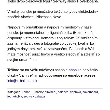
alebo dvojkolesových typu /
Segway
alebo
Hoverboard
/.
V našej ponuke je množstvo takýchto typov elektrokoliek
značiek Airwheel, Ninebot a Novo.
Najnovším prírastkom a najnovším modelom v našej
ponuke je momentálne inteligentná prilba iHelm, ktorá
disponuje vstavanou kamerou s vysokým 2K rozlíšením.
Zaznamenáva video a fotografie vo vysokej kvalite iba
jediným dotykom. Vďaka vstavanému Bluetooth a Wifi
máte možnosť prijať hovor a všetko sledovať a zdieľať so
svojím smartfónom.
Tešíme sa na Vašu návštevu nášho
e-shopu
a na všetky
otázky Vám veľmi radi odpovieme na emailovej adrese
info@x-balance.sk
Kategória:
Eshop
|
Značky:
airwheel
,
balance
,
doprava
,
hoverboard
,
jednokolka
,
segway
,
zabava