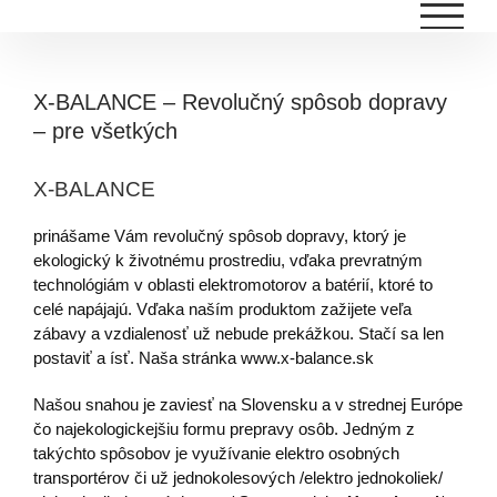
Skip
to
content
X-BALANCE – Revolučný spôsob dopravy
– pre všetkých
X-BALANCE
prinášame Vám revolučný spôsob dopravy, ktorý je
ekologický k životnému prostrediu, vďaka prevratným
technológiám v oblasti elektromotorov a batérií, ktoré to
celé napájajú. Vďaka naším produktom zažijete veľa
zábavy a vzdialenosť už nebude prekážkou. Stačí sa len
postaviť a ísť. Naša stránka www.x-balance.sk
Našou snahou je zaviesť na Slovensku a v strednej Európe
čo najekologickejšiu formu prepravy osôb. Jedným z
takýchto spôsobov je využívanie elektro osobných
transportérov či už jednokolesových /elektro jednokoliek/