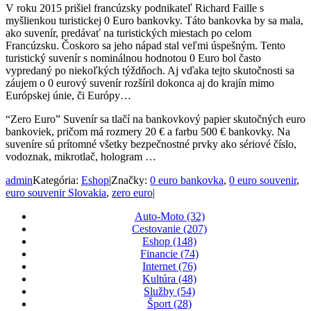
V roku 2015 prišiel francúzsky podnikateľ Richard Faille s
myšlienkou turistickej 0 Euro bankovky. Táto bankovka by sa mala,
ako suvenír, predávať na turistických miestach po celom
Francúzsku. Čoskoro sa jeho nápad stal veľmi úspešným. Tento
turistický suvenír s nominálnou hodnotou 0 Euro bol často
vypredaný po niekoľkých týždňoch. Aj vďaka tejto skutočnosti sa
záujem o 0 eurový suvenír rozšíril dokonca aj do krajín mimo
Európskej únie, či Európy…
“Zero Euro” Suvenír sa tlačí na bankovkový papier skutočných euro
bankoviek, pričom má rozmery 20 € a farbu 500 € bankovky. Na
suveníre sú prítomné všetky bezpečnostné prvky ako sériové číslo,
vodoznak, mikrotlač, hologram …
admin
Kategória:
Eshop
|
Značky:
0 euro bankovka
,
0 euro souvenir
,
euro souvenir Slovakia
,
zero euro
|
Auto-Moto (32)
Cestovanie (207)
Eshop (148)
Financie (74)
Internet (76)
Kultúra (48)
Služby (54)
Šport (28)