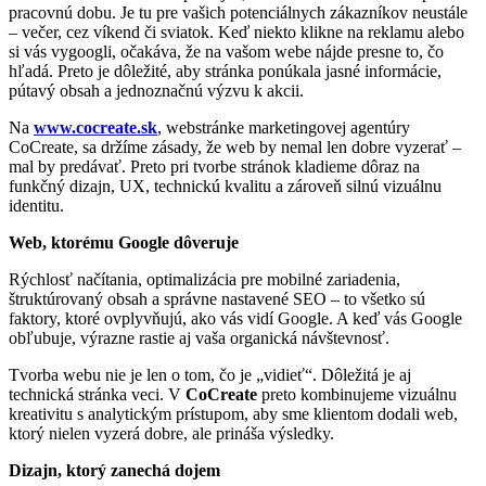
pracovnú dobu. Je tu pre vašich potenciálnych zákazníkov neustále
– večer, cez víkend či sviatok. Keď niekto klikne na reklamu alebo
si vás vygoogli, očakáva, že na vašom webe nájde presne to, čo
hľadá. Preto je dôležité, aby stránka ponúkala jasné informácie,
pútavý obsah a jednoznačnú výzvu k akcii.
Na
www.cocreate.sk
, webstránke marketingovej agentúry
CoCreate, sa držíme zásady, že web by nemal len dobre vyzerať –
mal by predávať. Preto pri tvorbe stránok kladieme dôraz na
funkčný dizajn, UX, technickú kvalitu a zároveň silnú vizuálnu
identitu.
Web, ktorému Google dôveruje
Rýchlosť načítania, optimalizácia pre mobilné zariadenia,
štruktúrovaný obsah a správne nastavené SEO – to všetko sú
faktory, ktoré ovplyvňujú, ako vás vidí Google. A keď vás Google
obľubuje, výrazne rastie aj vaša organická návštevnosť.
Tvorba webu nie je len o tom, čo je „vidieť“. Dôležitá je aj
technická stránka veci. V
CoCreate
preto kombinujeme vizuálnu
kreativitu s analytickým prístupom, aby sme klientom dodali web,
ktorý nielen vyzerá dobre, ale prináša výsledky.
Dizajn, ktorý zanechá dojem