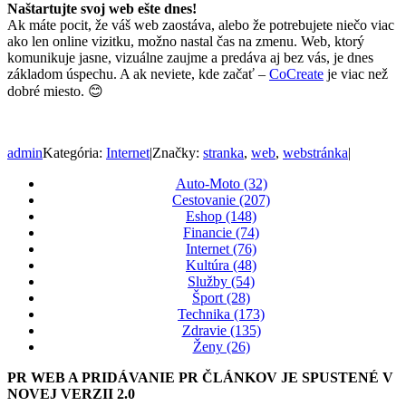
Naštartujte svoj web ešte dnes!
Ak máte pocit, že váš web zaostáva, alebo že potrebujete niečo viac
ako len online vizitku, možno nastal čas na zmenu. Web, ktorý
komunikuje jasne, vizuálne zaujme a predáva aj bez vás, je dnes
základom úspechu. A ak neviete, kde začať –
CoCreate
je viac než
dobré miesto. 😊
admin
Kategória:
Internet
|
Značky:
stranka
,
web
,
webstránka
|
Auto-Moto (32)
Cestovanie (207)
Eshop (148)
Financie (74)
Internet (76)
Kultúra (48)
Služby (54)
Šport (28)
Technika (173)
Zdravie (135)
Ženy (26)
PR WEB A PRIDÁVANIE PR ČLÁNKOV JE SPUSTENÉ V
NOVEJ VERZII 2.0