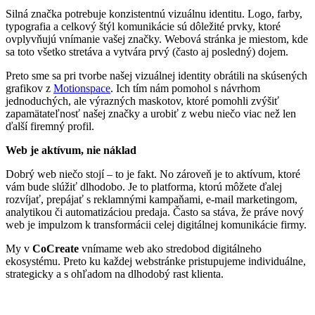
Silná značka potrebuje konzistentnú vizuálnu identitu. Logo, farby,
typografia a celkový štýl komunikácie sú dôležité prvky, ktoré
ovplyvňujú vnímanie vašej značky. Webová stránka je miestom, kde
sa toto všetko stretáva a vytvára prvý (často aj posledný) dojem.
Preto sme sa pri tvorbe našej vizuálnej identity obrátili na skúsených
grafikov z
Motionspace
. Ich tím nám pomohol s návrhom
jednoduchých, ale výrazných maskotov, ktoré pomohli zvýšiť
zapamätateľnosť našej značky a urobiť z webu niečo viac než len
ďalší firemný profil.
Web je aktívum, nie náklad
Dobrý web niečo stojí – to je fakt. No zároveň je to aktívum, ktoré
vám bude slúžiť dlhodobo. Je to platforma, ktorú môžete ďalej
rozvíjať, prepájať s reklamnými kampaňami, e-mail marketingom,
analytikou či automatizáciou predaja. Často sa stáva, že práve nový
web je impulzom k transformácii celej digitálnej komunikácie firmy.
My v
CoCreate
vnímame web ako stredobod digitálneho
ekosystému. Preto ku každej webstránke pristupujeme individuálne,
strategicky a s ohľadom na dlhodobý rast klienta.