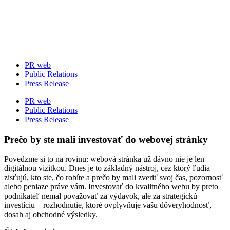
Skip
to
content
PR web
Public Relations
Press Release
PR web
Public Relations
Press Release
Prečo by ste mali investovať do webovej stránky
Povedzme si to na rovinu: webová stránka už dávno nie je len
digitálnou vizitkou. Dnes je to základný nástroj, cez ktorý ľudia
zisťujú, kto ste, čo robíte a prečo by mali zveriť svoj čas, pozornosť
alebo peniaze práve vám. Investovať do kvalitného webu by preto
podnikateľ nemal považovať za výdavok, ale za strategickú
investíciu – rozhodnutie, ktoré ovplyvňuje vašu dôveryhodnosť,
dosah aj obchodné výsledky.