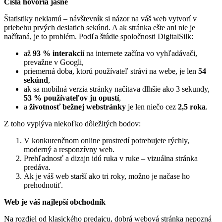
Čísla hovoria jasne
Štatistiky neklamú – návštevník si názor na váš web vytvorí v
priebehu prvých desiatich sekúnd. A ak stránka ešte ani nie je
načítaná, je to problém. Podľa štúdie spoločnosti DigitalSilk:
až
93 % interakcií
na internete začína vo vyhľadávači,
prevažne v Googli,
priemerná doba, ktorú používateľ strávi na webe, je len
54
sekúnd
,
ak sa mobilná verzia stránky načítava dlhšie ako 3 sekundy,
53 % používateľov ju opustí
,
a
životnosť bežnej webstránky
je len niečo cez
2,5 roka
.
Z toho vyplýva niekoľko dôležitých bodov:
V konkurenčnom online prostredí potrebujete rýchly,
moderný a responzívny web.
Prehľadnosť a dizajn idú ruka v ruke – vizuálna stránka
predáva.
Ak je váš web starší ako tri roky, možno je načase ho
prehodnotiť.
Web je váš najlepší obchodník
Na rozdiel od klasického predajcu, dobrá webová stránka nepozná