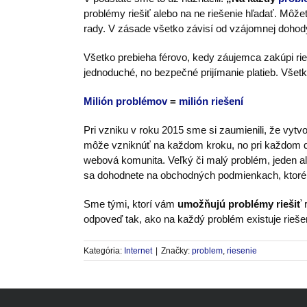
problémy riešiť alebo na ne riešenie hľadať. Môže
rady. V zásade všetko závisí od vzájomnej dohod
Všetko prebieha férovo, kedy záujemca zakúpi ri
jednoduché, no bezpečné prijímanie platieb. Vše
Milión problémov
=
milión riešení
Pri vzniku v roku 2015 sme si zaumienili, že vyt
môže vzniknúť na každom kroku, no pri každo
webová komunita. Veľký či malý problém, jeden a
sa dohodnete na obchodných podmienkach, ktor
Sme tými, ktorí vám
umožňujú problémy riešiť
r
odpoveď tak, ako na každý problém existuje rieše
Kategória:
Internet
|
Značky:
problem
,
riesenie