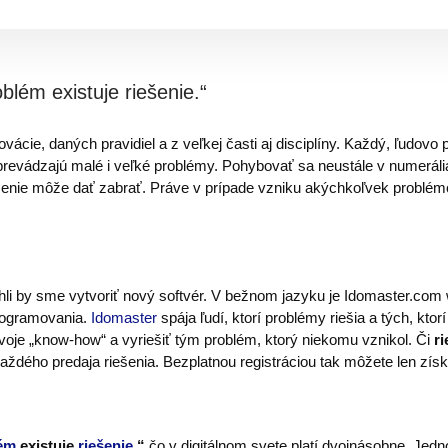
lém existuje riešenie.“
vácie, daných pravidiel a z veľkej časti aj disciplíny. Každý, ľudov
prevádzajú malé i veľké problémy. Pohybovať sa neustále v numeráli
ešenie môže dať zabrať. Práve v prípade vzniku akýchkoľvek probl
hli by sme vytvoriť nový softvér. V bežnom jazyku je Idomaster.com
programovania.
Idomaster
spája ľudí, ktorí problémy riešia a tých, ktor
voje „know-how“ a vyriešiť tým problém, ktorý niekomu vznikol. Či
r
aždého predaja riešenia. Bezplatnou registráciou tak môžete len získ
ém
existuje
riešenie
,“
čo v digitálnom svete platí dvojnásobne. Jed