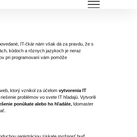
o povedané, IT-čkár nám však dá za pravdu, že s
ách, kódoch a rôznych jazykoch je neraz
émov pri programovaní vám pomôže
 web, ktorý vznikol za účelom
vytvorenia IT
í riešenie problémov vo svete IT hľadajú. Vytvorili
iešenie ponúkate alebo ho hľadáte,
Idomaster
ať.
noduchou registráciou získate možnosť buď