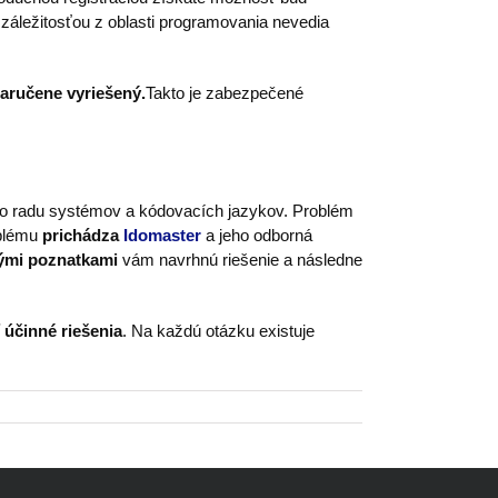
 záležitosťou z oblasti programovania nevedia
aručene vyriešený.
Takto je zabezpečené
ého radu systémov a kódovacích jazykov. Problém
oblému
prichádza
Idomaster
a jeho odborná
nými poznatkami
vám navrhnú riešenie a následne
 účinné riešenia
. Na každú otázku existuje