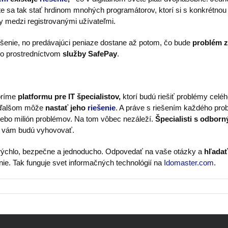
te sa tak stať hrdinom mnohých programátorov, ktorí si s konkrétnou
y medzi registrovanými užívateľmi.
ešenie, no predávajúci peniaze dostane až potom, čo bude
problém z
tko prostredníctvom
služby SafePay
.
voríme
platformu pre IT špecialistov,
ktorí budú riešiť problémy cel
m ďalšom môže
nastať jeho
riešenie
. A práve s riešením každého pr
lebo milión problémov. Na tom vôbec nezáleží.
Špecialisti s odbor
é vám budú vyhovovať.
ýchlo, bezpečne a jednoducho. Odpovedať na vaše otázky a
hľadať
nie. Tak funguje svet informačných technológií na
Idomaster.com
.