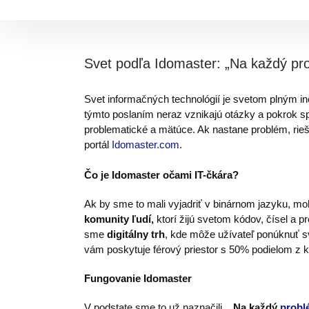
Skip
to
content
Svet podľa Idomaster: „Na každý prob
Svet informačných technológií je svetom plným ino
týmto poslaním neraz vznikajú otázky a pokrok s
problematické a mätúce. Ak nastane problém, ri
portál
Idomaster.com
.
Čo je Idomaster očami IT-čkára?
Ak by sme to mali vyjadriť v binárnom jazyku, mo
komunity ľudí,
ktorí žijú svetom kódov, čísel a 
sme
digitálny trh
, kde môže užívateľ ponúknuť s
vám poskytuje férový priestor s 50% podielom z k
Fungovanie Idomaster
V podstate sme to už naznačili.
„Na každý
probl