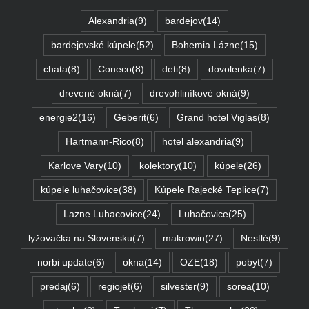
Alexandria
(9)
bardejov
(14)
bardejovské kúpele
(52)
Bohemia Lázne
(15)
chata
(8)
Coneco
(8)
deti
(8)
dovolenka
(7)
drevené okná
(7)
drevohliníkové okná
(9)
energie2
(16)
Geberit
(6)
Grand hotel Viglas
(8)
Hartmann-Rico
(8)
hotel alexandria
(9)
Karlove Vary
(10)
kolektory
(10)
kúpele
(26)
kúpele luhačovice
(38)
Kúpele Rajecké Teplice
(7)
Lazne Luhacovice
(24)
Luhačovice
(25)
lyžovačka na Slovensku
(7)
makrowin
(27)
Nestlé
(9)
norbi update
(6)
okna
(14)
OZE
(18)
pobyt
(7)
predaj
(6)
regiojet
(6)
silvester
(9)
sorea
(10)