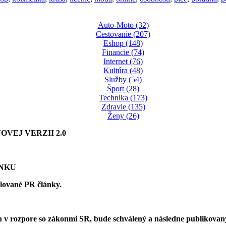
Auto-Moto (32)
Cestovanie (207)
Eshop (148)
Financie (74)
Internet (76)
Kultúra (48)
Služby (54)
Šport (28)
Technika (173)
Zdravie (135)
Ženy (26)
VEJ VERZII 2.0
ÁNKU
olované PR články.
 v rozpore so zákonmi SR, bude schválený a následne publikova