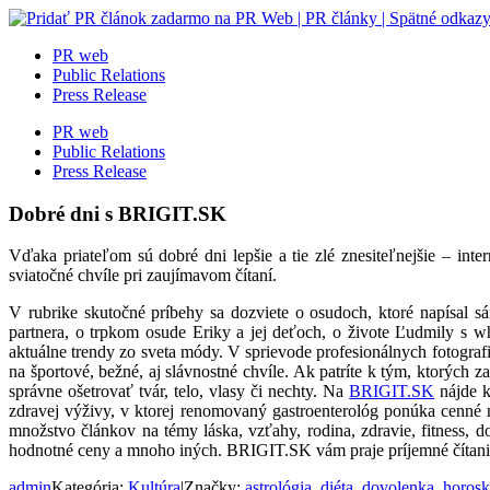
Skip
to
PR web
content
Public Relations
Press Release
PR web
Public Relations
Press Release
Dobré dni s BRIGIT.SK
Vďaka priateľom sú dobré dni lepšie a tie zlé znesiteľnejšie – in
sviatočné chvíle pri zaujímavom čítaní.
V rubrike skutočné príbehy sa dozviete o osudoch, ktoré napísal sá
partnera, o trpkom osude Eriky a jej deťoch, o živote Ľudmily s w
aktuálne trendy zo sveta módy. V sprievode profesionálnych fotografi
na športové, bežné, aj slávnostné chvíle. Ak patríte k tým, ktorých 
správne ošetrovať tvár, telo, vlasy či nechty. Na
BRIGIT.SK
nájde k
zdravej výživy, v ktorej renomovaný gastroenterológ ponúka cenné
množstvo článkov na témy láska, vzťahy, rodina, zdravie, fitness, 
hodnotné ceny a mnoho iných. BRIGIT.SK vám praje príjemné čítanie a
admin
Kategória:
Kultúra
|
Značky:
astrológia
,
diéta
,
dovolenka
,
horos