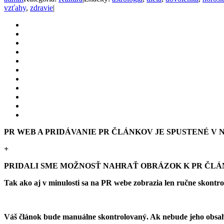
vzťahy
,
zdravie
|
PR WEB A PRIDÁVANIE PR ČLÁNKOV JE SPUSTENÉ V NO
+
PRIDALI SME MOŽNOSŤ NAHRAŤ OBRÁZOK K PR ČL
Tak ako aj v minulosti sa na PR webe zobrazia len ručne skontr
Váš článok bude manuálne skontrolovaný. Ak nebude jeho obsah