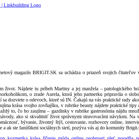
ternetový magazín BRIGIT.SK sa uchádza o priazeň svojich čitateľov v
m život. Nájdete tu príbeh Martiny a jej manžela – patologického hrá
horkoholikom, o zrade Aurela, ktorá jeho partnerku pripravila o sl
í sa dozviete o odevoch, ktoré sú IN. Čakajú na vás praktické rady ak
zaujíma krása svojho zovňajšku, v rubrike beauty nájdete praktické tip
aždý to, čo ho zaujíma – gazdinky v rubrike gastronómia nájdu množ
 návody, ako si skvalitniť život správnymi stravovacími návykmi. Na
domácnosť, bývanie, životný štýl, cestovanie, rozhovory online, int
 ak ste fanúšikmi sociálnych sietí, pozýva vás aj do komunity Brigit
kop
,
kozmetika
,
krása
,
líčenie
,
móda
,
online
,
osobnosti
,
pleť
,
poradňa
,
p