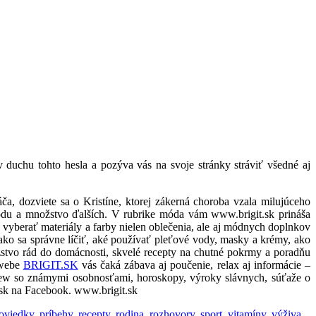
 duchu tohto hesla a pozýva vás na svoje stránky stráviť všedné aj
ča, dozviete sa o Kristíne, ktorej zákerná choroba vzala milujúceho
obodu a množstvo ďalších. V rubrike móda vám www.brigit.sk prináša
o vyberať materiály a farby nielen oblečenia, ale aj módnych doplnkov
y ako sa správne líčiť, aké používať pleťové vody, masky a krémy, ako
stvo rád do domácnosti, skvelé recepty na chutné pokrmy a poradňu
 webe
BRIGIT.SK
vás čaká zábava aj poučenie, relax aj informácie –
erview so známymi osobnosťami, horoskopy, výroky slávnych, súťaže o
.sk na Facebook. www.brigit.sk
oviedky
,
príbehy
,
recepty
,
rodina
,
rozhovory
,
sport
,
vitamíny
,
výživa
,