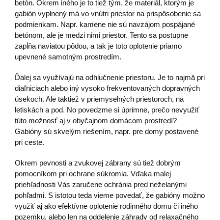
betón. Okrem iného je to tiež tým, že materiál, ktorým je
gabión vyplnený má vo vnútri priestor na prispôsobenie sa
podmienkam. Napr. kamene nie sú navzájom pospájané
betónom, ale je medzi nimi priestor. Tento sa postupne
zapĺňa naviatou pôdou, a tak je toto oplotenie priamo
upevnené samotným prostredím.
Ďalej sa využívajú na odhlučnenie priestoru. Je to najmä pri
diaľniciach alebo iný vysoko frekventovaných dopravných
úsekoch. Ale taktiež v priemyselných priestoroch, na
letiskách a pod. No povedzme si úprimne, prečo nevyužiť
túto možnosť aj v obyčajnom domácom prostredí?
Gabióny sú skvelým riešením, napr. pre domy postavené
pri ceste.
Okrem pevnosti a zvukovej zábrany sú tiež dobrým
pomocníkom pri ochrane súkromia. Vďaka malej
priehľadnosti Vás zaručene ochránia pred neželanými
pohľadmi. S istotou teda vieme povedať, že gabióny možno
využiť aj ako efektívne oplotenie rodinného domu či iného
pozemku, alebo len na oddelenie záhrady od relaxačného