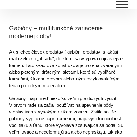
Skip
to
content
Gabióny – multifunkčné zariadenie
modernej doby!
Ak si chce človek predstaviť gabión, predstaví si akúsi
malú železnú „ohradu“, do ktorej sa vsypáva najčastejšie
kameň. Táto kvádrová konštrukcia je tvorená zváranými
alebo pletenými drôtenými sieťami, ktoré sú vypĺňané
kameňmi, štrkom, drevom alebo iným recyklovateľným,
teda i prírodným materiálom.
Gabióny majú hneď niekoľko veľmi praktických využití.
V prvom rade sa začali používať na upevnenie pôdy
v oblastiach s vysokým rizikom zosuvu. Zistilo sa, že
gabióny vyplnené napr. kameňmi, majú vysokú odolnosť
voči tlaku a ťahu, ktoré vyvoláva zosúvajúca sa pôda. Sú
veľmi trváce a nedeformujú sa alebo nepraskajú, tak ako