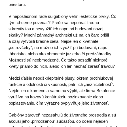
priestoru.
V neposlednom rade sú gabióny veľmi estetické prvky. Čo
tým chceme povedať? Prečo sa nepohrať trochu
s kreativitou a nevyužiť ich napr. pri budovaní novej
skalky? Mnohí záhradný architekti už na ich čaro prišli
a ozaj vytvorili krásne diela. Nejde len o kvetnaté
„ostrovčeky“, no možno ich využiť pri budovaní, napr.
táboriska, alebo ako ohradenie jazierka či predzáhradky.
Možnosti sú neobmedzené. Čo takto posadiť niektoré
kvety priamo do nich, alebo ich len nechať zarásť trávou?
Medzi ďalšie neodškriepiteľné plusy, okrem protihlukovej
funkcie a odolnosti či vkusnosti, patrí ich „nezničiteľnosť“.
Nejde len o kamene a samotnú výplň, ale firma Betafence
využíva na kovovú konštrukciu pozinkovanie alebo
poplastovanie, čím výrazne ovplyvňuje jeho životnosť.
Gabióny zároveň nezasahujú do životného prostredia a sú
akousi jeho „prirodzenou“ súčasťou, čo ocení nejeden