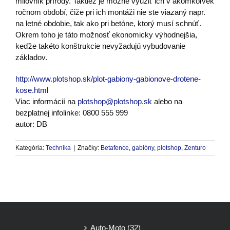
milovník prírody. Taktiež je možné využiť ich v akomkoľvek
ročnom období, čiže pri ich montáži nie ste viazaný napr.
na letné obdobie, tak ako pri betóne, ktorý musí schnúť.
Okrem toho je táto možnosť ekonomicky výhodnejšia,
keďže takéto konštrukcie nevyžadujú vybudovanie
základov.
http://www.plotshop.sk/plot-gabiony-gabionove-drotene-
kose.html
Viac informácií na
plotshop@plotshop.sk
alebo na
bezplatnej infolinke: 0800 555 999
autor: DB
Kategória:
Technika
|
Značky:
Betafence
,
gabióny
,
plotshop
,
Zenturo
Auto-Moto (32)