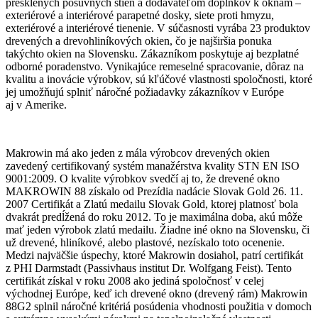
presklených posuvných stien a dodávateľom doplnkov k oknám –
exteriérové a interiérové parapetné dosky, siete proti hmyzu,
exteriérové a interiérové tienenie. V súčasnosti vyrába 23 produktov
drevených a drevohliníkových okien, čo je najširšia ponuka
takýchto okien na Slovensku. Zákazníkom poskytuje aj bezplatné
odborné poradenstvo. Vynikajúce remeselné spracovanie, dôraz na
kvalitu a inovácie výrobkov, sú kľúčové vlastnosti spoločnosti, ktoré
jej umožňujú splniť náročné požiadavky zákazníkov v Európe
aj v Amerike.
Makrowin má ako jeden z mála výrobcov drevených okien
zavedený certifikovaný systém manažérstva kvality STN EN ISO
9001:2009. O kvalite výrobkov svedčí aj to, že drevené okno
MAKROWIN 88 získalo od Prezídia nadácie Slovak Gold 26. 11.
2007 Certifikát a Zlatú medailu Slovak Gold, ktorej platnosť bola
dvakrát predĺžená do roku 2012. To je maximálna doba, akú môže
mať jeden výrobok zlatú medailu. Žiadne iné okno na Slovensku, či
už drevené, hliníkové, alebo plastové, nezískalo toto ocenenie.
Medzi najväčšie úspechy, ktoré Makrowin dosiahol, patrí certifikát
z PHI Darmstadt (Passivhaus institut Dr. Wolfgang Feist). Tento
certifikát získal v roku 2008 ako jediná spoločnosť v celej
východnej Európe, keď ich drevené okno (drevený rám) Makrowin
88G2 splnil náročné kritériá posúdenia vhodnosti použitia v domoch