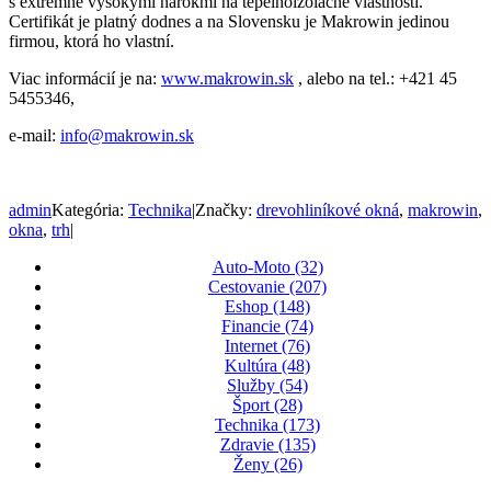
s extrémne vysokými nárokmi na tepelnoizolačné vlastnosti.
Certifikát je platný dodnes a na Slovensku je Makrowin jedinou
firmou, ktorá ho vlastní.
Viac informácií je na:
www.makrowin.sk
, alebo na tel.: +421 45
5455346,
e-mail:
info@makrowin.sk
admin
Kategória:
Technika
|
Značky:
drevohliníkové okná
,
makrowin
,
okna
,
trh
|
Auto-Moto (32)
Cestovanie (207)
Eshop (148)
Financie (74)
Internet (76)
Kultúra (48)
Služby (54)
Šport (28)
Technika (173)
Zdravie (135)
Ženy (26)