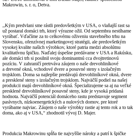
Makrowin, s. r. o, Detva.
,,Kým predvlani sme rástli predovšetkým v USA, o vlaňajší rast sa
už postaral domáci trh, ktorý výrazne ožil. Od septembra nestíhame
vyrábať. Vďačíme za to celkovému oživeniu stavebného trhu na
Slovensku, ofenzívnej marketingovej stratégii, ale predovšetkým
vysokej kvalite našich výrobkov, ktoré patria medzi absolútnu
kvalitatívnu špičku. Naďalej úspešne predávame v USA a Rakúsku,
ale domáci trh si posilnil svoju dominantnú cca dvojtretinovú
pozíciu. V zahraničí pretrváva záujem o naše drevohliníkové
a drevené okná, vchodové dvere a posuvné steny s izolačným
trojsklom. Doma sa najlepšie predávajú drevohliníkové okná, dvere
a presklené steny s izolačným trojsklom. Najväčší podiel na našej
produkcii majú drevohliníkové okná. Špecializujeme sa aj na veľké
presklené drevohliníkové posuvné steny, kde je vysoká pridaná
hodnota. Najväčší potenciál domáceho rastu predstavuje segment
pasívnych, nízkoenergetických a nulových domov, pre ktoré
vyrábame najviac. Záujem o naše výrobky rastie aj tento rok a to tak
doma, ako aj v USA,“ zhodnotil vývoj D. Majer.
Produkcia Makrowinu spĺňa tie najvyššie nároky a patrí k špičke