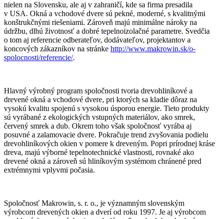
nielen na Slovensku, ale aj v zahraničí, kde sa firma presadila
v USA. Okná a vchodové dvere sú pekné, moderné, s kvalitnými
konštrukčnými riešeniami. Zároveň majú minimálne nároky na
údržbu, dlhú životnosť a dobré tepelnoizolačné parametre. Svedčia
o tom aj referencie odberateľov, dodávateľov, projektantov a
koncových zákazníkov na stránke
http://www.makrowin.sk/o-
spolocnosti/referencie/
.
Hlavný výrobný program spoločnosti tvoria drevohliníkové a
drevené okná a vchodové dvere, pri ktorých sa kladie dôraz na
vysokú kvalitu spojenú s vysokou úsporou energie. Tieto produkty
sú vyrábané z ekologických vstupných materiálov, ako smrek,
červený smrek a dub. Okrem toho však spoločnosť vyrába aj
posuvné a zalamovacie dvere. Pokračuje trend zvyšovania podielu
drevohliníkových okien v pomere k dreveným. Popri prírodnej kráse
dreva, majú výborné tepelnotechnické vlastnosti, rovnaké ako
drevené okná a zároveň sú hliníkovým systémom chránené pred
extrémnymi vplyvmi počasia.
Spoločnosť Makrowin, s. r. o., je významným slovenským
výrobcom drevených okien a dverí od roku 1997. Je aj výrobcom