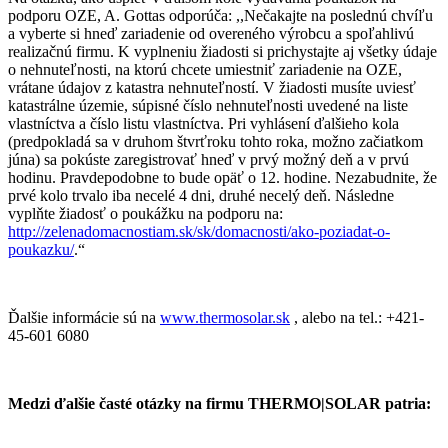
podporu OZE, A. Gottas odporúča: ,,Nečakajte na poslednú chvíľu
a vyberte si hneď zariadenie od overeného výrobcu a spoľahlivú
realizačnú firmu. K vyplneniu žiadosti si prichystajte aj všetky údaje
o nehnuteľnosti, na ktorú chcete umiestniť zariadenie na OZE,
vrátane údajov z katastra nehnuteľností. V žiadosti musíte uviesť
katastrálne územie, súpisné číslo nehnuteľnosti uvedené na liste
vlastníctva a číslo listu vlastníctva. Pri vyhlásení ďalšieho kola
(predpokladá sa v druhom štvrťroku tohto roka, možno začiatkom
júna) sa pokúste zaregistrovať hneď v prvý možný deň a v prvú
hodinu. Pravdepodobne to bude opäť o 12. hodine. Nezabudnite, že
prvé kolo trvalo iba necelé 4 dni, druhé necelý deň. Následne
vyplňte žiadosť o poukážku na podporu na:
http://zelenadomacnostiam.sk/sk/domacnosti/ako-poziadat-o-
poukazku/
.“
Ďalšie informácie sú na
www.thermosolar.sk
, alebo na tel.: +421-
45-601 6080
Medzi ďalšie časté otázky na firmu THERMO|SOLAR patria: