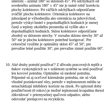
smerom – azimut 180° so sklonom 45°. Pri odchýlkach od
uvedeného azimutu 180° ± 45° nie je nutné robiť korekciu
plochy kolektorov. Pri väčších odchýlkach odporúčame
zväčšiť plochu kolektorov. Orientácia kolektorov na
juhozápad je výhodnejšia ako orientácia na juhovýchod,
pretože výskyt hmiel v popoludňajších hodinách je menej
častý a teploty okolitého prostredia sú vyššie ako v
dopoludňajších hodinách. Sklon kolektorov odporúčame
zhodný so sklonom strechy. V rozsahu sklonu strechy 30° až
50° nie je plochu kolektorov potrebné korigovať. Pre
celoročné využitie je optimálny sklon 45° až 50°, pre
prevažne letné použitie 30°, pre prevažne zimné použitie 60°.
Aké druhy potrubí používať? Z dôvodu pracovných teplôt a
tlakov vyskytujúcich sa v solárnom systéme sa smú používať
len kovové potrubia. Optimálne sú medené potrubia.
Prípustné sú aj oceľové kúrenárske potrubia, nie sú však
vhodné pozinkované rúry, pretože v teplonosnom médiu sa
nenachádzajú inhibítory korózie na zinok. Po uplynutí doby
použiteľnosti (6 rokov) je možné teplonosnú kvapalinu thesol
zlikvidovať v priemyselnej spaľovni odpadov, alebo
odovzdať predajcovi na recykláciu.