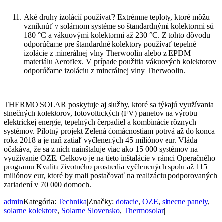
Aké druhy izolácií používať? Extrémne teploty, ktoré môžu
vzniknúť v solárnom systéme so štandardnými kolektormi sú
180 °C a vákuovými kolektormi až 230 °C. Z tohto dôvodu
odporúčame pre štandardné kolektory používať tepelné
izolácie z minerálnej vlny Therwoolin alebo z EPDM
materiálu Aeroflex. V prípade použitia vákuových kolektorov
odporúčame izoláciu z minerálnej vlny Therwoolin.
THERMO|SOLAR poskytuje aj služby, ktoré sa týkajú využívania
slnečných kolektorov, fotovoltických (FV) panelov na výrobu
elektrickej energie, tepelných čerpadiel a kombinácie rôznych
systémov. Pilotný projekt Zelená domácnostiam potrvá až do konca
roka 2018 a je naň zatiaľ vyčlenených 45 miliónov eur. Vláda
očakáva, že sa z nich nainštaluje viac ako 15 000 systémov na
využívanie OZE. Celkovo je na tieto inštalácie v rámci Operačného
programu Kvalita životného prostredia vyčlenených spolu až 115
miliónov eur, ktoré by mali postačovať na realizáciu podporovaných
zariadení v 70 000 domoch.
admin
Kategória:
Technika
|
Značky:
dotacie
,
OZE
,
slnecne panely
,
solarne kolektore
,
Solarne Slovensko
,
Thermosolar
|