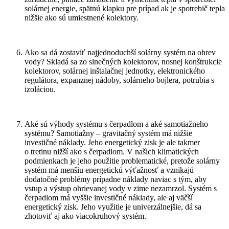
solárnej energie, spätnú klapku pre prípad ak je spotrebič tepla
nižšie ako sú umiestnené kolektory.
Ako sa dá zostaviť najjednoduchší solárny systém na ohrev
vody? Skladá sa zo slnečných kolektorov, nosnej konštrukcie
kolektorov, solárnej inštalačnej jednotky, elektronického
regulátora, expanznej nádoby, solárneho bojlera, potrubia s
izoláciou.
Aké sú výhody systému s čerpadlom a aké samotiažneho
systému? Samotiažny – gravitačný systém má nižšie
investičné náklady. Jeho energetický zisk je ale takmer
o tretinu nižší ako s čerpadlom. V našich klimatických
podmienkach je jeho použitie problematické, pretože solárny
systém má menšiu energetickú výťažnosť a vznikajú
dodatočné problémy prípadne náklady naviac s tým, aby
vstup a výstup ohrievanej vody v zime nezamrzol. Systém s
čerpadlom má vyššie investičné náklady, ale aj väčší
energetický zisk. Jeho využitie je univerzálnejšie, dá sa
zhotoviť aj ako viacokruhový systém.