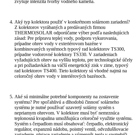
zvyšuje intenzita tvorby vodného kameňa.
Aký typ kolektora použiť v konkrétnom solárnom zariadení?
Z kolektorov vyrábaných a predávaných firmou
THERMO|SOLAR odporúčame výber podľa nasledujúcich
zásad: Pre prípravu teplej vody, podporu vykurovania,
prípadne ohrev vody v exteriérovom bazéne v
kombinovaných systémoch typový rad kolektorov TS300,
prípadne vodorovné kolektory TS330. V zariadeniach
vyžadujúcich ohrev na vyššiu teplotu, pre technologické účely
a pri požiadavkách na väčší energetický zisk v zime, typový
rad kolektorov TS400. Tieto kolektory sú vhodné najmä na
celoročný ohrev vody v interiérových bazénoch.
Aké sú minimálne potrebné komponenty na zostavenie
systému? Pre spoľahlivú a dlhodobú činnosť solárneho
systému je nutné používať uzavretý solárny systém s
nepriamym ohrevom. V kolektore musí byť nemrznúca
teplonosná kvapalina umožňujúca celoročné využitie systému.
Systém s čerpadlom musí obsahovať: čerpadlo, elektronický
regulátor, expanznú nádobu, poistný ventil, odvzdušňovacie
zariadenie, plniace zariadenie a výmenník tepla v spotrebiči