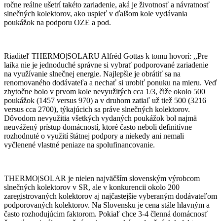
ročne reálne ušetrí takéto zariadenie, aká je životnosť a návratnosť
slnečných kolektorov, ako uspieť v ďalšom kole vydávania
poukážok na podporu OZE a pod.
Riaditeľ THERMO|SOLARU Alfréd Gottas k tomu hovorí: ,,Pre
laika nie je jednoduché správne si vybrať podporované zariadenie
na využívanie slnečnej energie. Najlepšie je obrátiť sa na
renomovaného dodávateľa a nechať si urobiť ponuku na mieru. Veď
zbytočne bolo v prvom kole nevyužitých cca 1/3, čiže okolo 500
poukážok (1457 versus 970) a v druhom zatiaľ už tiež 500 (3216
versus cca 2700), týkajúcich sa práve slnečných kolektorov.
Dôvodom nevyužitia všetkých vydaných poukážok bol najmä
neuvážený prístup domácností, ktoré často neboli definitívne
rozhodnuté o využití štátnej podpory a niekedy ani nemali
vyčlenené vlastné peniaze na spolufinancovanie.
THERMO|SOLAR je nielen najväčším slovenským výrobcom
slnečných kolektorov v SR, ale v konkurencii okolo 200
zaregistrovaných kolektorov aj najčastejšie vyberaným dodávateľom
podporovaných kolektorov. Na Slovensku je cena stále hlavným a
často rozhodujúcim faktorom. Pokiaľ chce 3-4 členná domácnosť