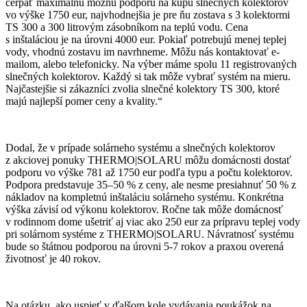
čerpať maximálnu možnú podporu na kúpu slnečných kolektorov
vo výške 1750 eur, najvhodnejšia je pre ňu zostava s 3 kolektormi
TS 300 a 300 litrovým zásobníkom na teplú vodu. Cena
s inštaláciou je na úrovni 4000 eur. Pokiaľ potrebujú menej teplej
vody, vhodnú zostavu im navrhneme. Môžu nás kontaktovať e-
mailom, alebo telefonicky. Na výber máme spolu 11 registrovaných
slnečných kolektorov. Každý si tak môže vybrať systém na mieru.
Najčastejšie si zákazníci zvolia slnečné kolektory TS 300, ktoré
majú najlepší pomer ceny a kvality.“
Dodal, že v prípade solárneho systému a slnečných kolektorov
z akciovej ponuky THERMO|SOLARU môžu domácnosti dostať
podporu vo výške 781 až 1750 eur podľa typu a počtu kolektorov.
Podpora predstavuje 35–50 % z ceny, ale nesme presiahnuť 50 % z
nákladov na kompletnú inštaláciu solárneho systému. Konkrétna
výška závisí od výkonu kolektorov. Ročne tak môže domácnosť
v rodinnom dome ušetriť aj viac ako 250 eur za prípravu teplej vody
pri solárnom systéme z THERMO|SOLARU. Návratnosť systému
bude so štátnou podporou na úrovni 5-7 rokov a praxou overená
životnosť je 40 rokov.
Na otázku, ako uspieť v ďalšom kole vydávania poukážok na