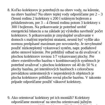
Koľko kolektorov je potrebných na ohrev vody, na kúrenie,
na ohrev bazénu? Na ohrev teplej vody odporúčame pre 2 – 3
člennú rodinu 2 kolektory s 200 l solárnym bojlerom a
príslušenstvom, pre 3 – 4 člennú rodinu potom 3 kolektory s
300 l bojlerom. Na prikurovanie je potrebné urobiť
energetickú bilanciu a na základe jej výsledku navrhnúť počet
kolektorov. S prikurovaním je zmysluplné uvažovanie v
domoch s malými tepelnými stratami, nesmú byť vyššie ako
normou predpísané maximum pre novostavby. Je nevyhnutné
použiť nízkoteplotný vykurovací systém, napr. podlahové
alebo stenové kúrenie. Pre približný odhad sa dá uvažovať s
plochou kolektorov rovnou 1/7 vykurovanej plochy. Pre
ohrev exteriérového bazénu v kombinovaných systémoch je
potrebné uvažovať s plochou kolektorov od 40 do 50 % z
plochy bazéna, pri interiérových bazénoch s celoročnou
prevádzkou umiestnených v nepresklených objektoch je
plocha kolektorov približne rovná ploche bazénu. V takomto
prípade odporúčame použiť vákuové kolektory.
Ako orientovať kolektory pri ich montáži? Kolektory
odporúčame montovať na strechu orientovanú južným