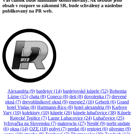
Váš článok bude manuálne skontrolovaný. Ak nebude jeho
obsah v rozpore so zákonmi SR, bude schválený a následne
publikovaný na PR web.
Alexandria
(9)
bardejov
(14)
bardejovské kúpele
(52)
Bohemia
Lázne
(15)
chata
(8)
Coneco
(8)
deti
(8)
dovolenka
(7)
drevené
okná
(7)
drevohliníkové okná
(9)
energie2
(16)
Geberit
(6)
Grand
hotel Viglas
(8)
Hartmann-Rico
(8)
hotel alexandria
(9)
Karlove
Vary
(10)
kolektory
(10)
kúpele
(26)
kúpele luhačovice
(38)
Kúpele
Rajecké Teplice
(7)
Lazne Luhacovice
(24)
Luhačovice
(25)
lyžovačka na Slovensku
(7)
makrowin
(27)
Nestlé
(9)
norbi update
(6)
okna
(14)
OZE
(18)
pobyt
(7)
predaj
(6)
regiojet
(6)
silvester
(9)