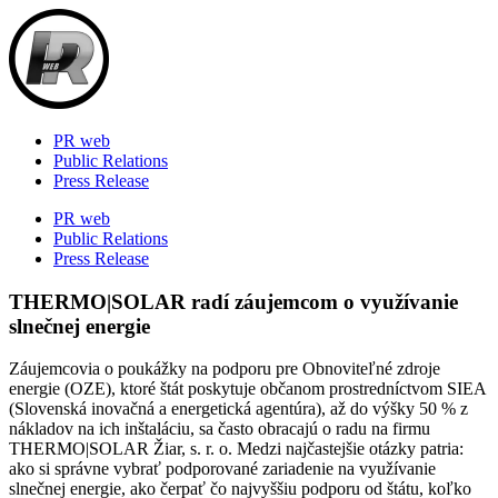
Skip
to
content
PR web
Public Relations
Press Release
PR web
Public Relations
Press Release
THERMO|SOLAR radí záujemcom o využívanie
slnečnej energie
Záujemcovia o poukážky na podporu pre Obnoviteľné zdroje
energie (OZE), ktoré štát poskytuje občanom prostredníctvom SIEA
(Slovenská inovačná a energetická agentúra), až do výšky 50 % z
nákladov na ich inštaláciu, sa často obracajú o radu na firmu
THERMO|SOLAR Žiar, s. r. o. Medzi najčastejšie otázky patria:
ako si správne vybrať podporované zariadenie na využívanie
slnečnej energie, ako čerpať čo najvyššiu podporu od štátu, koľko