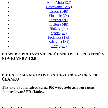
Auto-Moto (32)
Cestovanie (207)
Eshop (148)
Financie (74)
Internet (76)
Kultúra (48)
Služby (54)
Šport (28)
Technika (173)
Zdravie (135)
Ženy (26)
PR WEB A PRIDÁVANIE PR ČLÁNKOV JE SPUSTENÉ V
NOVEJ VERZII 2.0
+
PRIDALI SME MOŽNOSŤ NAHRAŤ OBRÁZOK K PR
ČLÁNKU
Tak ako aj v minulosti sa na PR webe zobrazia len ručne
skontrolované PR články.