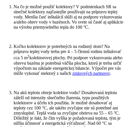
Na čo je možné použiť kolektory? V podmienkach SR sa
slnečné kolektory najčastejšie používajú na prípravu teplej
vody. Menšia časť inštalácií slúži aj na podporu vykurovania
a/alebo ohrev vody v bazénoch. Vo svete sú časté aj aplikácie
na výrobu priemyselného tepla do 100 °C.
Koľko kolektorov je potrebných na rodinný dom? Na
prípravu teplej vody treba pre 4 – 5 člennú rodinu inštalovať
2
cca 5 m
kolektorovej plochy. Pri podpore vykurovania alebo
ohrevu bazénu je potrebná väčšia plocha, ktorú je treba určiť
výpočtom na základe energetickej bilancie. Výpočet pre vás
môže vykonať niektorý z našich
zmluvných partnerov
.
Na akú teplotu ohreje kolektor vodu? Dosahovaná teplota
záleží od intenzity slnečného žiarenia, typu použitých
kolektorov a účelu ich použitia. Je možné dosahovať aj
teploty cez 100 °C, ale takéto zvyčajne nie sú potrebné ani
zmysluplné. Teplá voda sa zvyčajne ohrieva na 55 – 65 °C.
Dôležitý je fakt, že čím vyššia je požadovaná teplota, tým je
nižšia účinnosť a energetická výťažnosť. Nad 60 °C sa