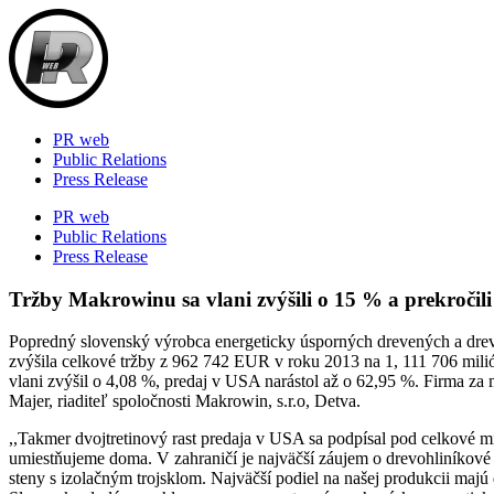
Skip
to
content
PR web
Public Relations
Press Release
PR web
Public Relations
Press Release
Tržby Makrowinu sa vlani zvýšili o 15 % a prekročil
Popredný slovenský výrobca energeticky úsporných drevených a drevo
zvýšila celkové tržby z 962 742 EUR v roku 2013 na 1, 111 706 mil
vlani zvýšil o 4,08 %, predaj v USA narástol až o 62,95 %. Firma 
Majer, riaditeľ spoločnosti Makrowin, s.r.o, Detva.
,,Takmer dvojtretinový rast predaja v USA sa podpísal pod celkové mi
umiestňujeme doma. V zahraničí je najväčší záujem o drevohliníkové
steny s izolačným trojsklom. Najväčší podiel na našej produkcii majú