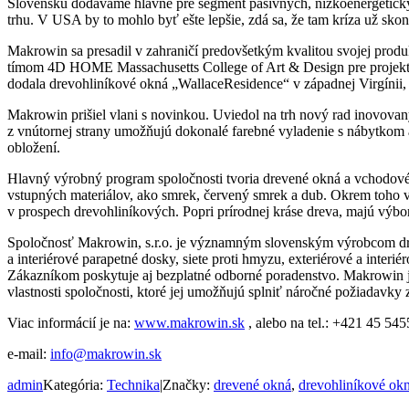
Slovensku dodávame hlavne pre segment pasívnych, nízkoenergetickýc
trhu. V USA by to mohlo byť ešte lepšie, zdá sa, že tam kríza už skon
Makrowin sa presadil v zahraničí predovšetkým kvalitou svojej pr
tímom 4D HOME Massachusetts College of Art & Design pre projekt r
dodala drevohliníkové okná „WallaceResidence“ v západnej Virgíni
Makrowin prišiel vlani s novinkou. Uviedol na trh nový rad inovo
z vnútornej strany umožňujú dokonalé farebné vyladenie s nábytkom
obložení.
Hlavný výrobný program spoločnosti tvoria drevené okná a vchodové d
vstupných materiálov, ako smrek, červený smrek a dub. Okrem toho 
v prospech drevohliníkových. Popri prírodnej kráse dreva, majú výb
Spoločnosť Makrowin, s.r.o. je významným slovenským výrobcom dre
a interiérové parapetné dosky, siete proti hmyzu, exteriérové a inter
Zákazníkom poskytuje aj bezplatné odborné poradenstvo. Makrowin j
vlastnosti spoločnosti, ktoré jej umožňujú splniť náročné požiadavky
Viac informácií je na:
www.makrowin.sk
, alebo na tel.: +421 45 54
e-mail:
info@makrowin.sk
admin
Kategória:
Technika
|
Značky:
drevené okná
,
drevohliníkové ok