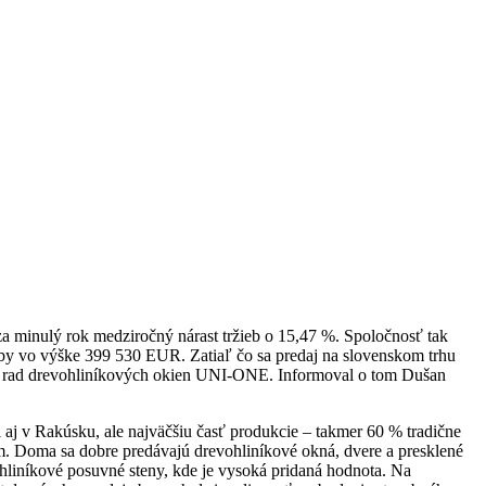
a minulý rok medziročný nárast tržieb o 15,47 %. Spoločnosť tak
by vo výške 399 530 EUR. Zatiaľ čo sa predaj na slovenskom trhu
aný rad drevohliníkových okien UNI-ONE. Informoval o tom Dušan
 aj v Rakúsku, ale najväčšiu časť produkcie – takmer 60 % tradične
m. Doma sa dobre predávajú drevohliníkové okná, dvere a presklené
ohliníkové posuvné steny, kde je vysoká pridaná hodnota. Na