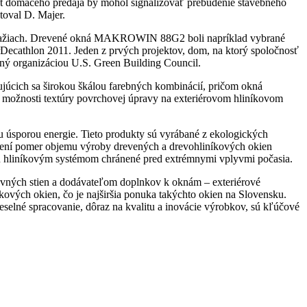
st domáceho predaja by mohol signalizovať prebudenie stavebného
toval D. Majer.
 súťažiach. Drevené okná MAKROWIN 88G2 boli napríklad vybrané
Decathlon 2011. Jeden z prvých projektov, dom, na ktorý spoločnosť
ý organizáciou U.S. Green Building Council.
úcich sa širokou škálou farebných kombinácií, pričom okná
 možnosti textúry povrchovej úpravy na exteriérovom hliníkovom
u úsporou energie. Tieto produkty sú vyrábané z ekologických
 mení pomer objemu výroby drevených a drevohliníkových okien
 sú hliníkovým systémom chránené pred extrémnymi vplyvmi počasia.
vných stien a dodávateľom doplnkov k oknám – exteriérové
íkových okien, čo je najširšia ponuka takýchto okien na Slovensku.
lné spracovanie, dôraz na kvalitu a inovácie výrobkov, sú kľúčové