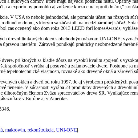
h a nulových domov, ktoré majú najväčší potenciál rastu. Opatrný ra
čila a exportu by pomohlo aj zníženie kurzu eura oproti doláru,“ konšta
odukcie. V USA to nebolo jednoduché, ale pomohla účasť na rôznych
odinného domu, s ktorým sa zúčastnili na medzinárodnej súťaži Solar
i, bol zas ocenený ako dom roka 2013 LEED forHomesAwards, vyhlásen
vaných drevohliníkových okien s obchodným názvom UNI-ONE, vyznačuj
 a úpravou interiéru. Zároveň ponúkajú prakticky neobmedzené farebné
vere, pri ktorých sa kladie dôraz na vysokú kvalitu spojenú s vysoko
však spoločnosť vyrába aj posuvné a zalamovacie dvere. Postupne sa
orné tepelnotechnické vlastnosti, rovnaké ako drevené okná a zároveň
vených okien a dverí od roku 1997. Je aj výrobcom presklených posu
iérové tienenie. V súčasnosti vyrába 23 produktov drevených a drevohlin
e dlhoročným členom Zväzu spracovateľov dreva SR. Vynikajúce remese
 zákazníkov v Európe aj v Amerike.
55346,
ná
,
makrowin
,
rekonštrukcia
,
UNI-ONE
|