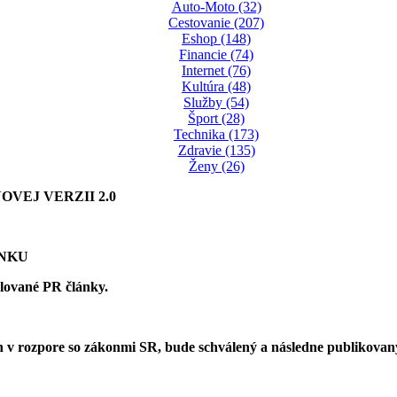
Auto-Moto (32)
Cestovanie (207)
Eshop (148)
Financie (74)
Internet (76)
Kultúra (48)
Služby (54)
Šport (28)
Technika (173)
Zdravie (135)
Ženy (26)
VEJ VERZII 2.0
ÁNKU
olované PR články.
 v rozpore so zákonmi SR, bude schválený a následne publikova