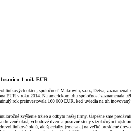
i hranicu 1 mil. EUR
hliníkových okien, spoločnosť Makrowin, s.r.o., Detva, zaznamenal z
ióna EUR v roku 2014. Na americkom trhu spoločnosť zaznamenala trž
za minulý rok preinvestovala 160 000 EUR, keď uviedla na trh inovov
nuloročné zvýšenie tržieb a odbytu našej firmy. Úspešne sme predávali
 a drevené okná, vchodové dvere a posuvné steny s izolačným trojsklo
 drevohliníkové okná, ale špecializujeme sa aj na veľké presklené drev