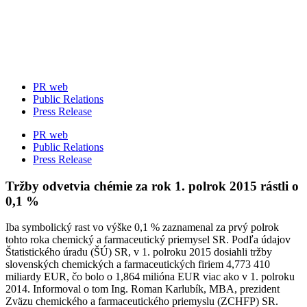
Skip
to
content
PR web
Public Relations
Press Release
PR web
Public Relations
Press Release
Tržby odvetvia chémie za rok 1. polrok 2015 rástli o
0,1 %
Iba symbolický rast vo výške 0,1 % zaznamenal za prvý polrok
tohto roka chemický a farmaceutický priemysel SR. Podľa údajov
Štatistického úradu (ŠÚ) SR, v 1. polroku 2015 dosiahli tržby
slovenských chemických a farmaceutických firiem 4,773 410
miliardy EUR, čo bolo o 1,864 milióna EUR viac ako v 1. polroku
2014. Informoval o tom Ing. Roman Karlubík, MBA, prezident
Zväzu chemického a farmaceutického priemyslu (ZCHFP) SR.