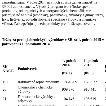
zamestnancami. V roku 2014 sa v nich zvýšila zamestnanosť na
39 002 zamestnancov. Výrobný program tvorí široké spektrum
produktov, od organických a anorganických chemikálií, cez
priemyselné hnojivá (amoniak), pneumatiky, výrobky z gumy, farby,
laky, liečivá, až po sofistikované špeciálne výrobky a chemické
vlákna. Zabezpečujú aj medziprodukty pre ďalšie spracovanie.
Tržby za predaj chemických výrobkov v SR za 1. polrok 2015 v
porovnaní s 1. polrokom 2014
1. polrok
1. polrok
2014
2015
SK
Pododvetvie
NACE
(tis. €)
(tis. €)
192
Rafinované ropné produkty
1 864 269
1 766 721
Chemikálie a chemické
20
909 370
910 441
výrobky
Farmaceutické výrobky a
21
104 146
106 619
prípravky