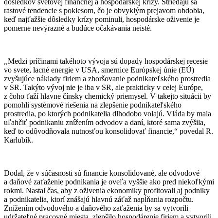
dôsledkov svetovej finančnej a hospodárskej krízy. Striedajú sa
rastové tendencie s poklesom, čo je obvyklým prejavom obdobia,
keď najťažšie dôsledky krízy pominuli, hospodárske oživenie je
pomerne nevýrazné a budúce očakávania neisté.
,,Medzi príčinami takéhoto vývoja sú dopady hospodárskej recesie
vo svete, lacné energie v USA, smernice Európskej únie (EÚ)
zvyšujúce náklady firiem a zhoršovanie podnikateľského prostredia
v SR. Takýto vývoj nie je iba v SR, ale prakticky v celej Európe,
z čoho ťaží hlavne čínsky chemický priemysel. V takejto situácii by
pomohli systémové riešenia na zlepšenie podnikateľského
prostredia, po ktorých podnikatelia dlhodobo volajú. Vláda by mala
uľahčiť podnikaniu znížením odvodov a daní, ktoré sama zvýšila,
keď to odôvodňovala nutnosťou konsolidovať financie,“ povedal R.
Karlubík.
Dodal, že v súčasnosti sú financie konsolidované, ale odvodové
a daňové zaťaženie podnikania je oveľa vyššie ako pred niekoľkými
rokmi. Nastal čas, aby z oživenia ekonomiky profitovali aj podniky
a podnikatelia, ktorí znášajú hlavnú záťaž napĺňania rozpočtu.
Znížením odvodového a daňového zaťaženia by sa vytvorili
udržateľné pracovné miesta, zlepšilo hospodárenie firiem a vytvorili