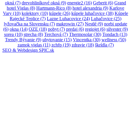
okná
(7)
drevohliníkové okná
(9)
energie2
(16)
Geberit
(6)
Grand
hotel Viglas
(8)
Hartmann-Rico
(8)
hotel alexandria
(9)
Karlove
Vary
(10)
kolektory
(10)
kúpele
(26)
kúpele luhačovice
(38)
Kúpele
Rajecké Teplice
(7)
Lazne Luhacovice
(24)
Luhačovice
(25)
lyžovačka na Slovensku
(7)
makrowin
(27)
Nestlé
(9)
norbi update
(6)
okna
(14)
OZE
(18)
pobyt
(7)
predaj
(6)
regiojet
(6)
silvester
(9)
sorea
(10)
strecha
(8)
Terchová
(7)
Thermosolar
(30)
Tondach
(13)
Trendy Bývanie
(9)
ubytovanie
(15)
Vincentka
(30)
wellness
(50)
zamok viglas
(11)
zchfp
(19)
zdravie
(18)
škrídla
(7)
SEO & Webdesign SPIC.sk