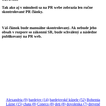
Tak ako aj v minulosti sa na PR webe zobrazia len ručne
skontrolované PR články.
Váš článok bude manuálne skontrolovaný. Ak nebude jeho
obsah v rozpore so zákonmi SR, bude schválený a následne
publikovaný na PR web.
Alexandria
(9)
bardejov
(14)
bardejovské kúpele
(52)
Bohemia
Lázne
(15)
chata
(8)
Coneco
(8)
deti
(8)
dovolenka
(7)
drevené