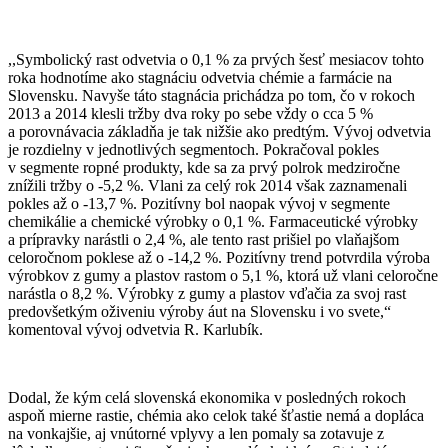
,,Symbolický rast odvetvia o 0,1 % za prvých šesť mesiacov tohto
roka hodnotíme ako stagnáciu odvetvia chémie a farmácie na
Slovensku. Navyše táto stagnácia prichádza po tom, čo v rokoch
2013 a 2014 klesli tržby dva roky po sebe vždy o cca 5 %
a porovnávacia základňa je tak nižšie ako predtým. Vývoj odvetvia
je rozdielny v jednotlivých segmentoch. Pokračoval pokles
v segmente ropné produkty, kde sa za prvý polrok medziročne
znížili tržby o -5,2 %. Vlani za celý rok 2014 však zaznamenali
pokles až o -13,7 %. Pozitívny bol naopak vývoj v segmente
chemikálie a chemické výrobky o 0,1 %. Farmaceutické výrobky
a prípravky narástli o 2,4 %, ale tento rast prišiel po vlaňajšom
celoročnom poklese až o -14,2 %. Pozitívny trend potvrdila výroba
výrobkov z gumy a plastov rastom o 5,1 %, ktorá už vlani celoročne
narástla o 8,2 %. Výrobky z gumy a plastov vďačia za svoj rast
predovšetkým oživeniu výroby áut na Slovensku i vo svete,“
komentoval vývoj odvetvia R. Karlubík.
Dodal, že kým celá slovenská ekonomika v posledných rokoch
aspoň mierne rastie, chémia ako celok také šťastie nemá a dopláca
na vonkajšie, aj vnútorné vplyvy a len pomaly sa zotavuje z