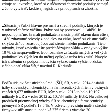
zdroje na investície, ktoré si v súčasnosti chemické podniky nemajú
z čoho vytvárať, keďže aj legislatíva pri odpisoch sa zhoršila.
,,Situácia je ťažká hlavne pre malé a stredné podniky, ktorých je
v odvetví chémie väčšina. Práve oni by potrebovali uľahčiť. Je
nepochopiteľné, že malí podnikatelia musia platiť okrem daní ešte aj
14 % zdravotné odvody z podielov na zisku, ktoré sú vlastne ďalšou
skrytou daňou, znásobujúcou zaťaženie malého podnikania. Tieto
odvody, ktoré zaviedla ešte predchádzajúca vláda – vtedy vo výške
10 %, sú nespravodlivé, lebo rozdielne zaťažujú malých a veľkých
podnikateľov (tých len do určitej výšky) a treba ich zrušiť. Navyše
ich zrušením sa podporí motivácia vykazovania vyššieho zisku,
z čoho opäť získa štát,“ navrhol R. Karlubík.
Podľa údajov Štatistického úradu (ŠÚ) SR, v roku 2014 dosiahli
tržby slovenských chemických a farmaceutických firiem v bežných
cenách 9,677 miliardy EUR, kým v roku 2013 to bolo 10,197
miliardy EUR a v roku 2012 až 10,734 miliardy EUR. Na celkovej
produkcii priemyselnej výroby SR sa chemický a farmaceutický
priemysel SR podieľa 18,5 %. V odvetví prevažujú malé a stredné
firmy – v súčasnosti tu podniká 275 firiem s viac ako 20