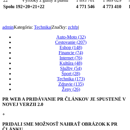
22
Výrobky z gumy a plastu
1 893 761
1 989 629
Spolu 192+20+21+22
4 771 546
4 773 410
admin
Kategória:
Technika
|
Značky:
zchfp
|
Auto-Moto (32)
Cestovanie (207)
Eshop (148)
Financie (74)
Internet (76)
Kultúra (48)
Služby (54)
Šport (28)
Technika (173)
Zdravie (135)
Ženy (26)
PR WEB A PRIDÁVANIE PR ČLÁNKOV JE SPUSTENÉ V
NOVEJ VERZII 2.0
+
PRIDALI SME MOŽNOSŤ NAHRAŤ OBRÁZOK K PR
ČLÁNKU