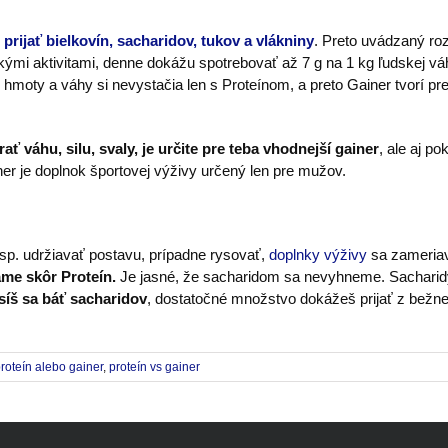
prijať bielkovín, sacharidov, tukov a vlákniny
. Preto uvádzaný roz
kými aktivitami, denne dokážu spotrebovať až 7 g na 1 kg ľudskej váh
moty a váhy si nevystačia len s Proteínom, a preto Gainer tvorí pr
ať váhu, silu, svaly, je určite pre teba vhodnejší gainer
, ale aj p
ainer je doplnok športovej výživy určený len pre mužov.
sp. udržiavať postavu, prípadne rysovať,
doplnky výživy
sa zameriava
me skôr Proteín.
Je jasné, že sacharidom sa nevyhneme. Sacharid
íš sa báť sacharidov
, dostatočné množstvo dokážeš prijať z bežnej s
roteín alebo gainer
,
proteín vs gainer