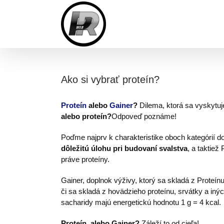
Skip
to
content
Ako si vybrať proteín?
Proteín
alebo
Gainer
?
Dilema, ktorá sa vyskytu
alebo proteín?
Odpoveď poznáme!
Poďme najprv k charakteristike oboch kategórií d
dôležitú úlohu pri budovaní svalstva
, a taktiež
práve proteíny.
Gainer, doplnok výživy, ktorý sa skladá z Proteín
či sa skladá z hovädzieho proteínu, srvátky a iný
sacharidy majú energetickú hodnotu 1 g = 4 kcal.
Proteín, alebo Gainer?
Záleží to od cieľa!