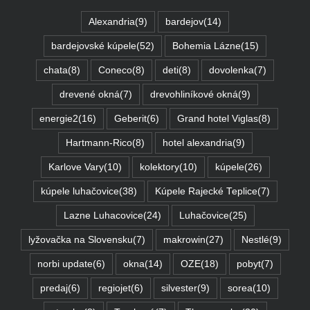
Alexandria
(9)
bardejov
(14)
bardejovské kúpele
(52)
Bohemia Lázne
(15)
chata
(8)
Coneco
(8)
deti
(8)
dovolenka
(7)
drevené okná
(7)
drevohliníkové okná
(9)
energie2
(16)
Geberit
(6)
Grand hotel Viglas
(8)
Hartmann-Rico
(8)
hotel alexandria
(9)
Karlove Vary
(10)
kolektory
(10)
kúpele
(26)
kúpele luhačovice
(38)
Kúpele Rajecké Teplice
(7)
Lazne Luhacovice
(24)
Luhačovice
(25)
lyžovačka na Slovensku
(7)
makrowin
(27)
Nestlé
(9)
norbi update
(6)
okna
(14)
OZE
(18)
pobyt
(7)
predaj
(6)
regiojet
(6)
silvester
(9)
sorea
(10)