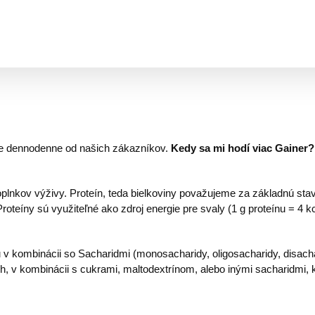
je dennodenne od našich zákazníkov.
Kedy sa mi hodí viac Gainer? 
oplnkov výživy. Proteín, teda bielkoviny považujeme za základnú st
 Proteíny sú využiteľné ako zdroj energie pre svaly (1 g proteínu = 4
u v kombinácii so Sacharidmi (monosacharidy, oligosacharidy, disacha
ch, v kombinácii s cukrami, maltodextrínom, alebo inými sacharidmi, 