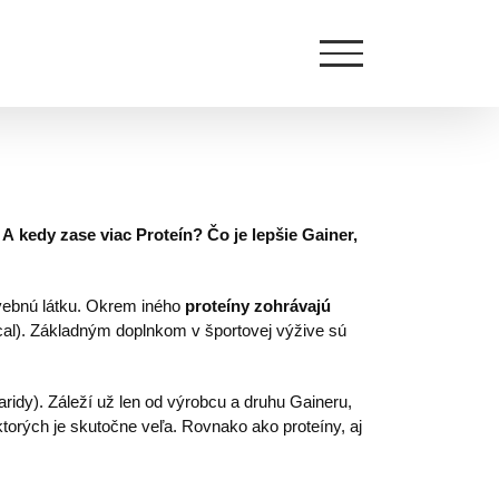
A kedy zase viac Proteín? Čo je lepšie Gainer,
avebnú látku. Okrem iného
proteíny zohrávajú
 kcal). Základným doplnkom v športovej výžive sú
ridy). Záleží už len od výrobcu a druhu Gaineru,
ktorých je skutočne veľa. Rovnako ako proteíny, aj