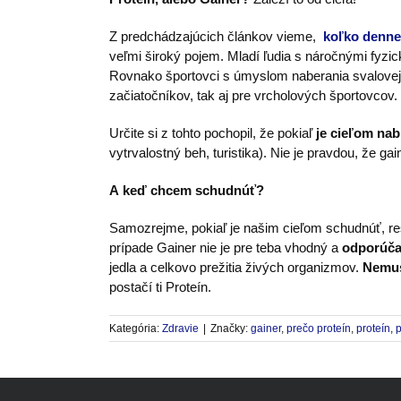
Z predchádzajúcich článkov vieme,
koľko denne 
veľmi široký pojem. Mladí ľudia s náročnými fyzic
Rovnako športovci s úmyslom naberania svalovej h
začiatočníkov, tak aj pre vrcholových športovcov.
Určite si z tohto pochopil, že pokiaľ
je cieľom nabr
vytrvalostný beh, turistika). Nie je pravdou, že g
A keď chcem schudnúť?
Samozrejme, pokiaľ je našim cieľom schudnúť, re
prípade Gainer nie je pre teba vhodný a
odporúča
jedla a celkovo prežitia živých organizmov.
Nemus
postačí ti Proteín.
Kategória:
Zdravie
|
Značky:
gainer
,
prečo proteín
,
proteín
,
p