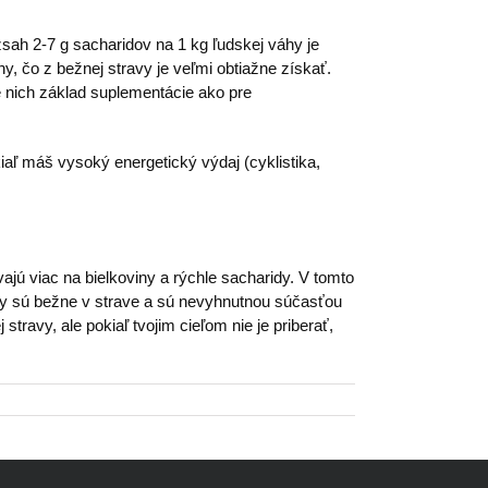
sah 2-7 g sacharidov na 1 kg ľudskej váhy je
y, čo z bežnej stravy je veľmi obtiažne získať.
e nich základ suplementácie ako pre
okiaľ máš vysoký energetický výdaj (cyklistika,
jú viac na bielkoviny a rýchle sacharidy. V tomto
y sú bežne v strave a sú nevyhnutnou súčasťou
travy, ale pokiaľ tvojim cieľom nie je priberať,