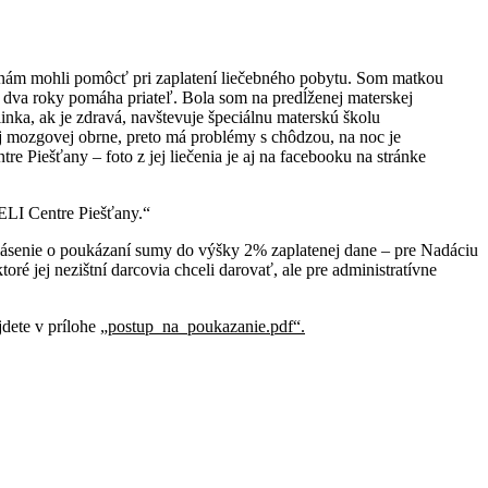
by nám mohli pomôcť pri zaplatení liečebného pobytu. Som matkou
ou dva roky pomáha priateľ. Bola som na predĺženej materskej
nka, ak je zdravá, navštevuje špeciálnu materskú školu
j mozgovej obrne, preto má problémy s chôdzou, na noc je
 Piešťany – foto z jej liečenia je aj na facebooku na stránke
LI Centre Piešťany.“
hlásenie o poukázaní sumy do výšky 2% zaplatenej dane – pre Nadáciu
ré jej nezištní darcovia chceli darovať, ale pre administratívne
dete v prílohe
„postup_na_poukazanie.pdf“.