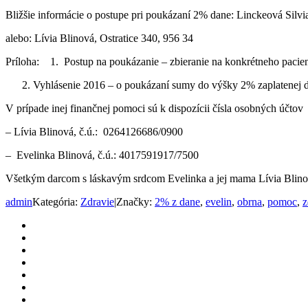
Bližšie informácie o postupe pri poukázaní 2% dane: Linckeová Silv
alebo: Lívia Blinová, Ostratice 340, 956 34
Príloha: 1. Postup na poukázanie – zbieranie na konkrétneho pacie
Vyhlásenie 2016 – o poukázaní sumy do výšky 2% zaplatenej
V prípade inej finančnej pomoci sú k dispozícii čísla osobných účtov
– Lívia Blinová, č.ú.: 0264126686/0900
– Evelinka Blinová, č.ú.: 4017591917/7500
Všetkým darcom s láskavým srdcom Evelinka a jej mama Lívia Blin
admin
Kategória:
Zdravie
|
Značky:
2% z dane
,
evelin
,
obrna
,
pomoc
,
z