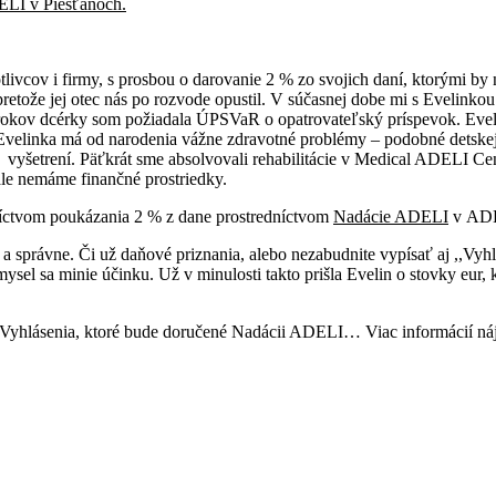
LI v Piešťanoch.
tlivcov i firmy, s prosbou o darovanie 2 % zo svojich daní, ktorými 
 pretože jej otec nás po rozvode opustil. V súčasnej dobe mi s Evelink
 rokov dcérky som požiadala ÚPSVaR o opatrovateľský príspevok. Eveli
 Evelinka má od narodenia vážne zdravotné problémy – podobné detske
yšetrení. Päťkrát sme absolvovali rehabilitácie v Medical ADELI Centre
ale nemáme finančné prostriedky.
níctvom poukázania 2 % z dane prostredníctvom
Nadácie ADELI
v ADE
a správne. Či už daňové priznania, alebo nezabudnite vypísať aj ,,Vy
el sa minie účinku. Už v minulosti takto prišla Evelin o stovky eur, kto
hlásenia, ktoré bude doručené Nadácii ADELI… Viac informácií náj