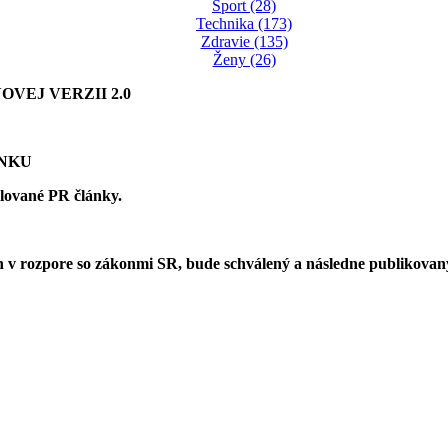
Šport (28)
Technika (173)
Zdravie (135)
Ženy (26)
VEJ VERZII 2.0
ÁNKU
olované PR články.
 v rozpore so zákonmi SR, bude schválený a následne publikova