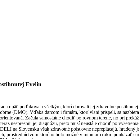
stihnutej Evelin
 rada opäť poďakovala všetkým, ktorí darovali jej zdravotne postihnutej
obrne (DMO). Vďaka darcom i firmám, ktorí vlani prispeli, sa nazbiera
y orientovaná. Začala samostatne chodiť po rovnom teréne, no pri prekáž
eraz nespresnili jej diagnózu, preto musí neustále chodiť po vyšetreni
v ADELI na Slovensku však zdravotné poisťovne nepreplácajú, hradený j
, prostredníctvom ktorého bolo možné v minulom roku poukázať sumu