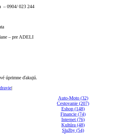
ia – 0904/ 023 244
nta
 dane – pre ADELI
ové úprimne ďakujú.
dravie
|
Auto-Moto (32)
Cestovanie (207)
Eshop (148)
Financie (74)
Internet (76)
Kultúra (48)
Služby (54)