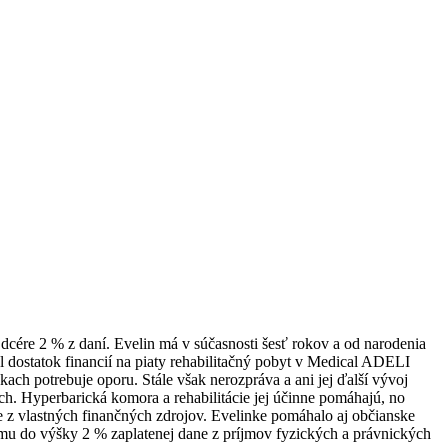
 dcére 2 % z daní. Evelin má v súčasnosti šesť rokov a od narodenia
l dostatok financií na piaty rehabilitačný pobyt v Medical ADELI
kach potrebuje oporu. Stále však nerozpráva a ani jej ďalší vývoj
ach. Hyperbarická komora a rehabilitácie jej účinne pomáhajú, no
e z vlastných finančných zdrojov. Evelinke pomáhalo aj občianske
 do výšky 2 % zaplatenej dane z príjmov fyzických a právnických