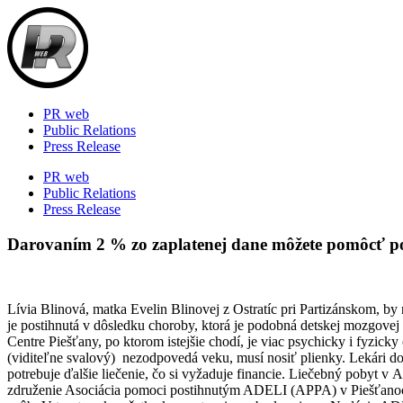
Skip
to
content
PR web
Public Relations
Press Release
PR web
Public Relations
Press Release
Darovaním 2 % zo zaplatenej dane môžete pomôcť po
Lívia Blinová, matka Evelin Blinovej z Ostratíc pri Partizánskom, by
je postihnutá v dôsledku choroby, ktorá je podobná detskej mozgovej 
Centre Piešťany, po ktorom istejšie chodí, je viac psychicky i fyzick
(viditeľne svalový) nezodpovedá veku, musí nosiť plienky. Lekári dot
potrebuje ďalšie liečenie, čo si vyžaduje financie. Liečebný pobyt 
združenie Asociácia pomoci postihnutým ADELI (APPA) v Piešťanoch