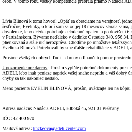
osôb. V tomto roku všetky kompetencie prebrala priamo
Nadácia ADE
Lívia Blinová k tomu hovorí: „Opäť sa obraciame na verejnosť, jedno
šesťročnej Evelinky, o ktorú som sa od jej 18 mesiacov starala sama,
dovolenke, lebo dcérka potrebuje celodennú opateru a po dovŕšení 6
v Partizánskom. Bývame neďaleko v dedinke
Ostratice 340, 956 34
.
plienkovaná a stále nič nerozpráva. Chodíme po množstve lekárskych v
Evelinka Blinová. Potrebovali by sme ďalšie rehabilitácie v ADELI, 
Prosíme všetkých dobrých ľudí – darcov o finančnú pomoc prostred
Upozornenie pre darcov
: Prosím vyplňte potrebné dokumenty presne 
ADELI, lebo inak peniaze napriek vašej snahe neprídu a váš dobrý úmys
chyby sa tak nakoniec nestalo.
Meno pacienta EVELIN BLINOVÁ, prosím, uvádzajte len na kópiu Vy
Adresa nadácie: Nadácia ADELI, Hlboká 45, 921 01 Piešťany
IČO: 42 400 970
Mailová adresa:
linckeova@adeli-center.com