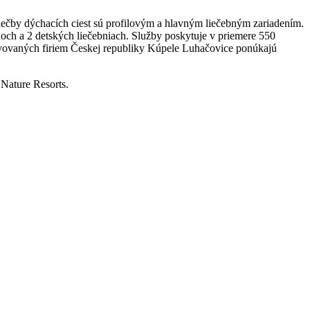
iečby dýchacích ciest sú profilovým a hlavným liečebným zariadením.
noch a 2 detských liečebniach. Služby poskytuje v priemere 550
ivovaných firiem Českej republiky Kúpele Luhačovice ponúkajú
 Nature Resorts.