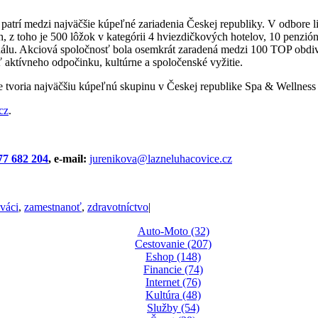
atrí medzi najväčšie kúpeľné zariadenia Českej republiky. V odbore l
, z toho je 500 lôžok v kategórii 4 hviezdičkových hotelov, 10 penzió
onálu. Akciová spoločnosť bola osemkrát zaradená medzi 100 TOP obd
 aktívneho odpočinku, kultúrne a spoločenské vyžitie.
ne tvoria najväčšiu kúpeľnú skupinu v Českej republike Spa & Wellness
cz
.
77 682 204
, e-mail:
jurenikova@lazneluhacovice.cz
váci
,
zamestnanoť
,
zdravotníctvo
|
Auto-Moto (32)
Cestovanie (207)
Eshop (148)
Financie (74)
Internet (76)
Kultúra (48)
Služby (54)