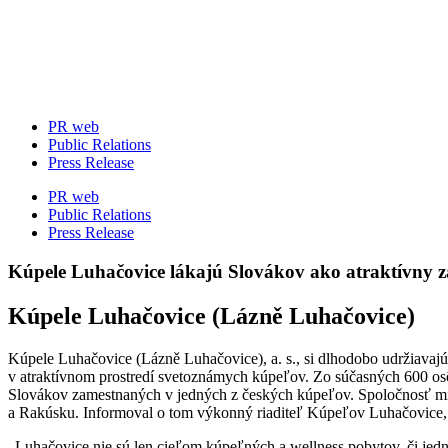
Skip
to
content
PR web
Public Relations
Press Release
PR web
Public Relations
Press Release
Kúpele Luhačovice lákajú Slovákov ako atraktívny 
Kúpele Luhačovice (Lázně Luhačovice)
Kúpele Luhačovice (Lázně Luhačovice), a. s., si dlhodobo udržiava
v atraktívnom prostredí svetoznámych kúpeľov. Zo súčasných 600 os
Slovákov zamestnaných v jedných z českých kúpeľov. Spoločnosť mie
a Rakúsku. Informoval o tom výkonný riaditeľ Kúpeľov Luhačovice, a.
„Luhačovice nie sú len cieľom kúpeľných a wellness pobytov, či jedn