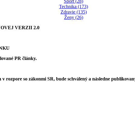
Šport (28)
Technika (173)
Zdravie (135)
Ženy (26)
VEJ VERZII 2.0
ÁNKU
olované PR články.
 v rozpore so zákonmi SR, bude schválený a následne publikova