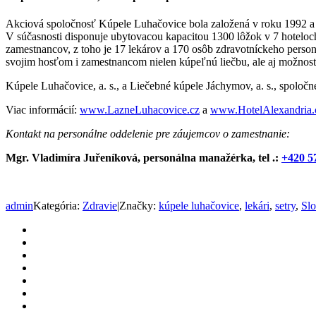
Akciová spoločnosť Kúpele Luhačovice bola založená v roku 1992 a p
V súčasnosti disponuje ubytovacou kapacitou 1300 lôžok v 7 hoteloch
zamestnancov, z toho je 17 lekárov a 170 osôb zdravotníckeho pers
svojim hosťom i zamestnancom nielen kúpeľnú liečbu, ale aj možnosť
Kúpele Luhačovice, a. s., a Liečebné kúpele Jáchymov, a. s., spoloč
Viac informácií:
www.LazneLuhacovice.cz
a
www.HotelAlexandria.
Kontakt na personálne oddelenie pre záujemcov o zamestnanie:
Mgr. Vladimíra Juřeníková, personálna manažérka, tel .:
+420 5
admin
Kategória:
Zdravie
|
Značky:
kúpele luhačovice
,
lekári
,
setry
,
Slo