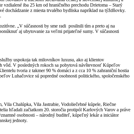
ste vzdialené iba 25 km od hraničného prechodu Drietoma – Starý
 dochádzanie z miesta trvalého bydliska napríklad na týždňovky.
.
itívne. „V súčasnosti by sme radi posilnili tím a preto aj na
onúknuť aj ubytovanie za veľmi prijateľné sumy. V súčasnosti
služby uspokoja tak milovníkov luxusu, ako aj klientov
ch vôd. V posledných rokoch sa pobytová návštevnosť Kúpeľov
lientelu tvoria z takmer 90 % domáci a z cca 10 % zahraniční hostia
eľov Luhačovice sú popredné osobnosti politického, spoločenského
, Vila Chalúpka, Vila Jastrabie, Vodoliečebné kúpele, Riečne
telia hľadali začiatkom 20. storočia protipól Karlových Varov a práve
znamné osobnosti – národný buditeľ, kúpeľný lekár a iniciátor
nskej jednoty.