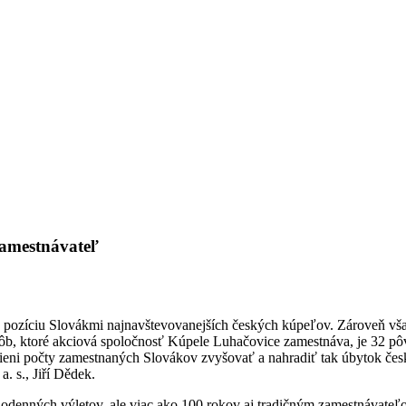
zamestnávateľ
jú pozíciu Slovákmi najnavštevovanejších českých kúpeľov. Zároveň v
ôb, ktoré akciová spoločnosť Kúpele Luhačovice zamestnáva, je 32 pô
ni počty zamestnaných Slovákov zvyšovať a nahradiť tak úbytok česk
 s., Jiří Dědek.
odenných výletov, ale viac ako 100 rokov aj tradičným zamestnávateľo