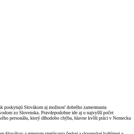
šak poskytujú Slovákom aj možnosť dobrého zamestnania
vodom zo Slovenska. Pravdepodobne ide aj o najvyšší počet
ého personálu, ktorý dlhodobo chýba, hlavne kvôli práci v Nemecku
m Slovákov a miestom stretávania českej a slovenskej kultúrnej a