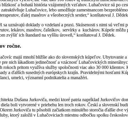
ká blízkosť a bohatá história vzájomných vzťahov. Luhačovice sú po ce
ť zatraktívňuje Luhačovice, lebo umožňuje zamestnancom bezproblémové
terapeutov, ďalej masérov a všeobecných sestier,“ konštatoval J. Dědek
sa uznávajú doklady o vzdelaní a praxi. Skúsenosti s nimi sú veľmi poz
ov, lekárov, masérov, čašníkov, servírky a kuchárov. Kúpele môžu p
ľom zvýšiť ich štandard na vyššiu úroveň,“ konštatoval J. Dědek.
ov ročne.
Luhačovíc majú mnohí bližšie ako do slovenských kúpeľov. Ubytovanie a 
e pre nich lákadlom jedinečnosť a vzácnosť Luhačovických minerálny
 rokoch pritom využíva služby spoločnosti viac ako 30 000 klientov. K
ady a ďalších susedných európskych krajín. Pravidelnými hosťami Kúp
slanci, umelci, významní podnikatelia a manažéri.
chitekta Dušana Jurkoviča, medzi ktoré patria napríklad Jurkovičov dom
diela boli vytvorené v priebehu len troch rokov. Českí a slovenskí budi
Okrem Jurkoviča tu pôsobili začiatkom minulého storočia ďalšie dve vý
uby, ktorý založil v Luhačoviciach miestnu odbočku spolku českoslova