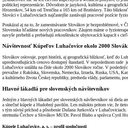
politickej reprezentácie. Dôvodom je jazyková, kultúrna a geografic
Hrozenkov, 54 km od Trenčína a 165 km od Bratislavy. Táto blízkos
Slováci v Luhačoviciach najčastejšie zastávajú pracovné pozície fyzio
Poukázal aj na to, že zamestnávanie Slovákov je bezproblémové, v ČR 
Slovensku hľadáme nových pracovníkov. Záujem máme o fyzioterapeut
navyše prebehli a prebiehajú rekonštrukcie ubytovacích kapacít s cie
Návštevnosť Kúpeľov Luhačovice okolo 2000 Slovák
Slovákov oslovuje, popri histórii, aj geografická blízkosť, keď do 
uprednostňujúcich cenovo dostupný štandard. V neposlednom rade j
Luhačovice ustálila na čísle okolo 2000 Slovákov ročne. V posledných
prevažne z Rakúska, Slovenska, Nemecka, Izraela, Ruska, USA, Kan
a kultúrneho života Českej republiky, predseda vlády, parlamentu, po
Hlavné lákadlá pre slovenských návštevníkov
Jedným z hlavných lákadiel pre slovenských návštevníkov sú diela ar
a slnečné kúpele a Hudobný pavilón. Len málokto pritom vie, že tieto 
s tým súvisí príchod a pôsobenie Dušana Jurkoviča v Luhačoviciach. 
stretnutia Čechov a Slovákov MUDr. Pavol Blaho a správca Cyril Hol
Kúpele Luhačovice, a. s. – profil spoločnosti