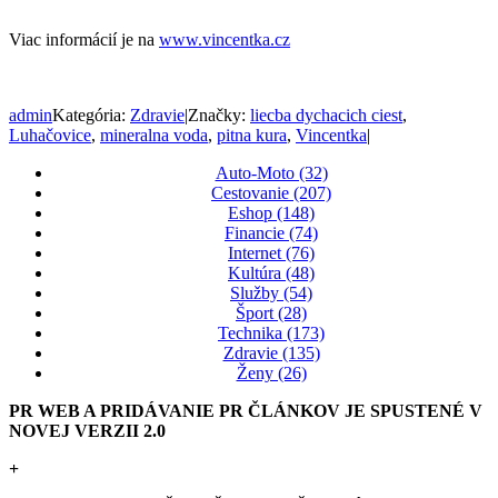
Viac informácií je na
www.vincentka.cz
admin
Kategória:
Zdravie
|
Značky:
liecba dychacich ciest
,
Luhačovice
,
mineralna voda
,
pitna kura
,
Vincentka
|
Auto-Moto (32)
Cestovanie (207)
Eshop (148)
Financie (74)
Internet (76)
Kultúra (48)
Služby (54)
Šport (28)
Technika (173)
Zdravie (135)
Ženy (26)
PR WEB A PRIDÁVANIE PR ČLÁNKOV JE SPUSTENÉ V
NOVEJ VERZII 2.0
+