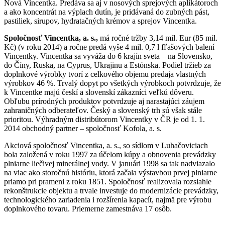
Nová Vincentka. Predáva sa aj v nosových sprejových aplikátoroch
a ako koncentrát na výplach dutín, je pridávaná do zubných pást,
pastiliek, sirupov, hydratačných krémov a sprejov Vincentka.
Spoločnosť Vincentka, a. s.,
má ročné tržby 3,14 mil. Eur (85 mil.
Kč) (v roku 2014) a ročne predá vyše 4 mil. 0,7 l fľašových balení
Vincentky. Vincentka sa vyváža do 6 krajín sveta – na Slovensko,
do Číny, Ruska, na Cyprus, Ukrajinu a Estónska. Podiel tržieb za
doplnkové výrobky tvorí z celkového objemu predaja vlastných
výrobkov 46 %. Trvalý dopyt po všetkých výrobkoch potvrdzuje, že
k Vincentke majú českí a slovenskí zákazníci veľkú dôveru.
Obľubu prírodných produktov potvrdzuje aj narastajúci záujem
zahraničných odberateľov. Český a slovenský trh sú však stále
prioritou. Výhradným distribútorom Vincentky v ČR je od 1. 1.
2014 obchodný partner – spoločnosť Kofola, a. s.
Akciová spoločnosť Vincentka, a. s., so sídlom v Luhačoviciach
bola založená v roku 1997 za účelom kúpy a obnovenia prevádzky
plniarne liečivej minerálnej vody. V januári 1998 sa tak nadviazalo
na viac ako storočnú históriu, ktorá začala výstavbou prvej plniarne
priamo pri prameni z roku 1851. Spoločnosť realizovala rozsiahle
rekonštrukcie objektu a trvale investuje do modernizácie prevádzky,
technologického zariadenia i rozšírenia kapacít, najmä pre výrobu
doplnkového tovaru. Priemerne zamestnáva 17 osôb.