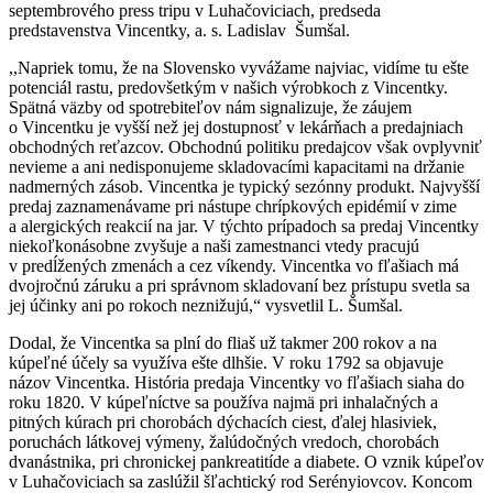
septembrového press tripu v Luhačoviciach, predseda
predstavenstva Vincentky, a. s. Ladislav Šumšal.
,,Napriek tomu, že na Slovensko vyvážame najviac, vidíme tu ešte
potenciál rastu, predovšetkým v našich výrobkoch z Vincentky.
Spätná väzby od spotrebiteľov nám signalizuje, že záujem
o Vincentku je vyšší než jej dostupnosť v lekárňach a predajniach
obchodných reťazcov. Obchodnú politiku predajcov však ovplyvniť
nevieme a ani nedisponujeme skladovacími kapacitami na držanie
nadmerných zásob. Vincentka je typický sezónny produkt. Najvyšší
predaj zaznamenávame pri nástupe chrípkových epidémií v zime
a alergických reakcií na jar. V týchto prípadoch sa predaj Vincentky
niekoľkonásobne zvyšuje a naši zamestnanci vtedy pracujú
v predĺžených zmenách a cez víkendy. Vincentka vo fľašiach má
dvojročnú záruku a pri správnom skladovaní bez prístupu svetla sa
jej účinky ani po rokoch neznižujú,“ vysvetlil L. Šumšal.
Dodal, že Vincentka sa plní do fliaš už takmer 200 rokov a na
kúpeľné účely sa využíva ešte dlhšie. V roku 1792 sa objavuje
názov Vincentka. História predaja Vincentky vo fľašiach siaha do
roku 1820. V kúpeľníctve sa používa najmä pri inhalačných a
pitných kúrach pri chorobách dýchacích ciest, ďalej hlasiviek,
poruchách látkovej výmeny, žalúdočných vredoch, chorobách
dvanástnika, pri chronickej pankreatitíde a diabete. O vznik kúpeľov
v Luhačoviciach sa zaslúžil šľachtický rod Serényiovcov. Koncom