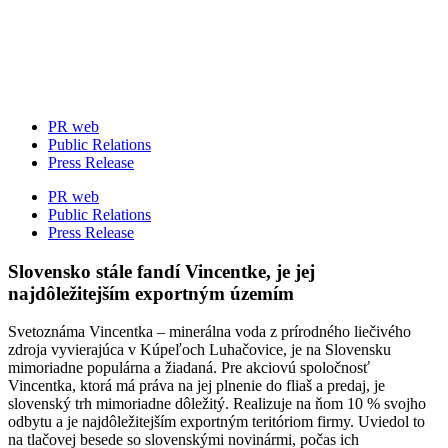
Skip
to
content
PR web
Public Relations
Press Release
PR web
Public Relations
Press Release
Slovensko stále fandí Vincentke, je jej
najdôležitejším exportným územím
Svetoznáma Vincentka – minerálna voda z prírodného liečivého
zdroja vyvierajúca v Kúpeľoch Luhačovice, je na Slovensku
mimoriadne populárna a žiadaná. Pre akciovú spoločnosť
Vincentka, ktorá má práva na jej plnenie do fliaš a predaj, je
slovenský trh mimoriadne dôležitý. Realizuje na ňom 10 % svojho
odbytu a je najdôležitejším exportným teritóriom firmy. Uviedol to
na tlačovej besede so slovenskými novinármi, počas ich