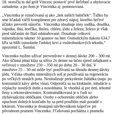
18. storočia tu dal gróf Vincenc postaviť prvé liečebné a ubytovacie
zariadenia a po ňom je Vincentka aj pomenovaná.
„Vincentka je označovaná aj ako „liek našich babičiek“. Ťažko by
sme hľadali väčší kompliment pre zdravý nápoj, ktorého liečivé
účinky preverili stáročia. Vincentka obsahuje ióny sodíka, draslíka,
vápnika, lítia, horčíka, fluóru, chlóru, jódu a železa; železo je však
pred stáčaním do fliaš odstraňované. Dosahuje celkovú
mineralizáciu takmer 10 gramov na liter. Osmotickým tlakom 634,7
kPa sa blíži osmolarite ľudskej krvi a vnútrobunkových tekutín,“
upozornil L. Šumšal.
Vincentku možno užívať preventívne v dennej dávke 200 – 300 ml.
Ako účinná pitná kúra sa užíva 2x denne na lačno (pred raňajkami a
večerou) v množstve 250 – 350 ml po dobu 20 – 30 dní. V
množstve 25 – 30 ml môže byť používaná na úhradu dennej dávky
jódu. Vďaka obsahu minerálnych solí je používaná na regeneráciu
po veľkých stratách potu. Neutralizuje prekyslenie žalúdka (napr. po
konzumácii kávy alebo vína). Odporúča sa na kloktanie, inhalácie a
výplachy nosných dutín a nosohltanu. Je vhodná aj pre deti, tehotné
ženy a rekonvalescentov. Kontraindikovaná je u ľudí so
zlyhávajúcimi obličkami. Osoby s ochorením obličiek alebo
opuchom dolných končatín by sa pred použitím mali poradiť s
lekárom. Vincentka je dostupná návštevníkom kúpeľov pri
pôvodnom prameni Vincentka. Fľašovaná pochádza z prameňa