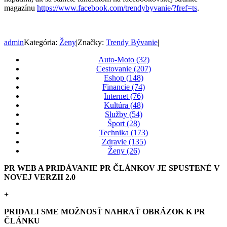
magazínu
https://www.facebook.com/trendybyvanie/?fref=ts
.
admin
Kategória:
Ženy
|
Značky:
Trendy Bývanie
|
Auto-Moto (32)
Cestovanie (207)
Eshop (148)
Financie (74)
Internet (76)
Kultúra (48)
Služby (54)
Šport (28)
Technika (173)
Zdravie (135)
Ženy (26)
PR WEB A PRIDÁVANIE PR ČLÁNKOV JE SPUSTENÉ V
NOVEJ VERZII 2.0
+
PRIDALI SME MOŽNOSŤ NAHRAŤ OBRÁZOK K PR
ČLÁNKU