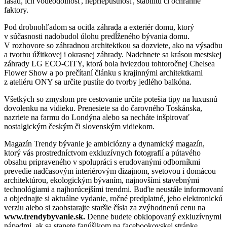
fasád, ich vodeodolnosť, nepriepustnosť, stabilitu či ochranné
faktory.
Pod drobnohľadom sa ocitla záhrada a exteriér domu, ktorý
v súčasnosti nadobudol úlohu predĺženého bývania domu.
V rozhovore so záhradnou architektkou sa dozviete, ako na výsadbu
a tvorbu úžitkovej i okrasnej záhrady. Nadchnete sa krásou mestskej
záhrady LG ECO-CITY, ktorá bola hviezdou tohtoročnej Chelsea
Flower Show a po prečítaní článku s krajinnými architektkami
z ateliéru ONY sa určite pustíte do tvorby jedlého balkóna.
Všetkých so zmyslom pre cestovanie určite potešia tipy na luxusnú
dovolenku na vidieku. Prenesiete sa do čarovného Toskánska,
nazriete na farmu do Londýna alebo sa necháte inšpirovať
nostalgickým českým či slovenským vidiekom.
Magazín Trendy bývanie je ambiciózny a dynamický magazín,
ktorý vás prostredníctvom exkluzívnych fotografií a pútavého
obsahu pripraveného v spolupráci s erudovanými odborníkmi
prevedie nadčasovým interiérovým dizajnom, svetovou i domácou
architektúrou, ekologickým bývaním, najnovšími stavebnými
technológiami a najhorúcejšími trendmi. Buďte neustále informovaní
a objednajte si aktuálne vydanie, ročné predplatné, jeho elektronickú
verziu alebo si zaobstarajte staršie čísla za zvýhodnenú cenu na
www.trendybyvanie.sk.
Denne budete obklopovaný exkluzívnymi
nápadmi, ak sa stanete fanúšikom na facebookovskej stránke