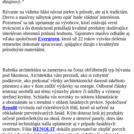
dizajnový.“
Bývanie na vidieku hlási návrat nielen k prírode, ale aj k tradíciám.
Drevo a masívny nábytok preto opäť bude vládnuť interiérom.
Pozornosť sa tak upriamuje na výrobcov, ktorí ostávajú verní
trvácnosti a do domácností prinášajú kvalitné produkty dodávajúce
interiérom ohromnú pridanú hodnotu. Tajomstvo masívu odhalíte aj
vďaka spoločnosti
Evergreen
, ktorá už 22 rokov vytvára riešenia
remeselne dokonale spracované, spájajúce dizajn s kvalitnými
prírodnými materiálmi.
Rubrika architektúra sa zameriava na čoraz obľúbenejší typ bývania
pod šikminou. Architektka vám prezradí, ako si zobytniť
podkrovie, ako prekonať všetky architektonické danosti takéhoto
priestoru a ako v ňom znížiť výdavky na energie. Odborné články
tentoraz neobišli ani tému výstavby plotov či údržby a výmeny
strešnej krytiny. Schladia vás novinky zo sektoru klimatizácie
a oboznámite sa s trendmi v oblasti fasádnych prvkov. Spoločnosť
Renolit
vyvinula rad exteriérových fólií, ktoré sú určené na
obkladanie prevetrávaných fasád. Kým doteraz boli jej produkty
určené predovšetkým na okná, dvere a stenové panely, dnes táto
overená technológia našla uplatnenie aj v prípade fasádnych
systémov. Fólie
RENOLIT
dokážu porovnateľne zlepšiť povrch