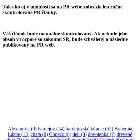
Tak ako aj v minulosti sa na PR webe zobrazia len ručne
skontrolované PR články.
Váš článok bude manuálne skontrolovaný. Ak nebude jeho
obsah v rozpore so zákonmi SR, bude schválený a následne
publikovaný na PR web.
Alexandria
(9)
bardejov
(14)
bardejovské kúpele
(52)
Bohemia
Lázne
(15)
chata
(8)
Coneco
(8)
deti
(8)
dovolenka
(7)
drevené
okná
(7)
drevohliníkové okná
(9)
energie2
(16)
Geberit
(6)
Grand