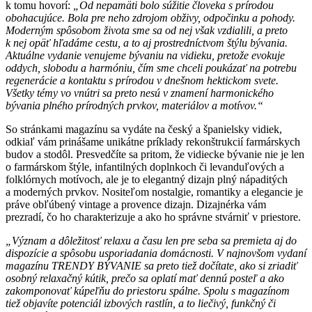
k tomu hovorí:
„Od nepamäti bolo súžitie človeka s prírodou
obohacujúce. Bola pre neho zdrojom obživy, odpočinku a pohody.
Moderným spôsobom života sme sa od nej však vzdialili, a preto
k nej opäť hľadáme cestu, a to aj prostredníctvom štýlu bývania.
Aktuálne vydanie venujeme bývaniu na vidieku, pretože evokuje
oddych, slobodu a harmóniu, čím sme chceli poukázať na potrebu
regenerácie a kontaktu s prírodou v dnešnom hektickom svete.
Všetky témy vo vnútri sa preto nesú v znamení harmonického
bývania plného prírodných prvkov, materiálov a motívov.“
So stránkami magazínu sa vydáte na český a španielsky vidiek,
odkiaľ vám prinášame unikátne príklady rekonštrukcií farmárskych
budov a stodôl. Presvedčíte sa pritom, že vidiecke bývanie nie je len
o farmárskom štýle, infantilných doplnkoch či levanduľových a
folklórnych motívoch, ale je to elegantný dizajn plný nápaditých
a moderných prvkov. Nositeľom nostalgie, romantiky a elegancie je
práve obľúbený vintage a provence dizajn. Dizajnérka vám
prezradí, čo ho charakterizuje a ako ho správne stvárniť v priestore.
„Význam a dôležitosť relaxu a času len pre seba sa premieta aj do
dispozície a spôsobu usporiadania domácnosti. V najnovšom vydaní
magazínu TRENDY BÝVANIE sa preto tiež dočítate, ako si zriadiť
osobný relaxačný kútik, prečo sa oplatí mať dennú posteľ a ako
zakomponovať kúpeľňu do priestoru spálne. Spolu s magazínom
tiež objavíte potenciál izbových rastlín, a to liečivý, funkčný či