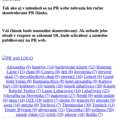
Tak ako aj v minulosti sa na PR webe zobrazia len ručne
skontrolované PR články.
Váš článok bude manuálne skontrolovaný. Ak nebude jeho
obsah v rozpore so zákonmi SR, bude schválený a následne
publikovaný na PR web.
Alexandria
(9)
bardejov
(14)
bardejovské kúpele
(52)
Bohemia
Lázne
(15)
chata
(8)
Coneco
(8)
deti
(8)
dovolenka
(7)
drevené
okná
(7)
drevohliníkové okná
(9)
energie2
(16)
Geberit
(6)
Grand
hotel Viglas
(8)
Hartmann-Rico
(8)
hotel alexandria
(9)
Karlove
Vary
(10)
kolektory
(10)
kúpele
(26)
kúpele luhačovice
(38)
Kúpele
Rajecké Teplice
(7)
Lazne Luhacovice
(24)
Luhačovice
(25)
lyžovačka na Slovensku
(7)
makrowin
(27)
Nestlé
(9)
norbi update
(6)
okna
(14)
OZE
(18)
pobyt
(7)
predaj
(6)
regiojet
(6)
silvester
(9)
sorea
(10)
strecha
(8)
Terchová
(7)
Thermosolar
(30)
Tondach
(13)
Trendy Bývanie
(9)
ubytovanie
(15)
Vincentka
(30)
wellness
(50)
zamok viglas
(11)
zchfp
(19)
zdravie
(18)
škrídla
(7)