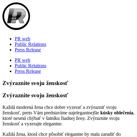
Skip
to
content
PR web
Public Relations
Press Release
PR web
Public Relations
Press Release
Zvýraznite svoju ženskosť
Zvýraznite svoju ženskosť
Každá moderná žena chce dobre vyzerať a zvýrazniť svoju
ženskosť, preto Vám predstavíme najelegantnejšie
kúsky oblečenia
,
ktoré nesmú chýbať v šatníku žiadnej ženy. Zvýraznite svoju
ženskosť a vyzerajte elegantne.
Každá žena, ktorá chce pôsobiť elegantne by mala zaradiť do