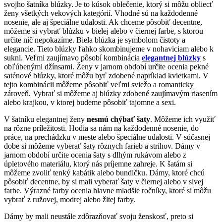
svojho šatníka blúzky. Je to kúsok oblečenie, ktorý si môžu obliecť
ženy všetkých vekových kategórií. Vhodné sú na každodenné
nosenie, ale aj špeciálne udalosti. Ak chceme pôsobiť decentne,
môžeme si vybrať blúzku v bielej alebo v čiernej farbe, s ktorou
určite nič nepokazíme. Biela blúzka je symbolom čistoty a
elegancie. Tieto blúzky ľahko skombinujeme v nohaviciam alebo k
sukni. Veľmi zaujímavo pôsobí kombinácia
elegantnej blúzky
s
obľúbenými džínsami. Ženy v jarnom období určite ocenia pekné
saténové blúzky, ktoré môžu byť zdobené napríklad kvietkami. V
tejto kombinácii môžeme pôsobiť veľmi sviežo a romanticky
zároveň. Vybrať si môžeme aj blúzky zdobené zaujímavým riasením
alebo krajkou, v ktorej budeme pôsobiť tajomne a sexi.
V šatníku elegantnej ženy
nesmú chýbať šaty
. Môžeme ich využiť
na rôzne príležitosti. Hodia sa nám na každodenné nosenie, do
práce, na prechádzku v meste alebo špeciálne udalosti. V súčasnej
dobe si môžeme vyberať šaty rôznych farieb a strihov. Dámy v
jarnom období určite ocenia šaty s dlhým rukávom alebo z
úpletového materiálu, ktorý nás príjemne zahreje. K šatám si
môžeme zvoliť tenký kabátik alebo bundičku. Dámy, ktoré chcú
pôsobiť decentne, by si mali vyberať šaty v čiernej alebo v sivej
farbe. Výrazné farby ocenia hlavne mladšie ročníky, ktoré si môžu
vybrať z ružovej, modrej alebo žltej farby.
Dámy by mali neustále zdôrazňovať svoju ženskosť, preto si