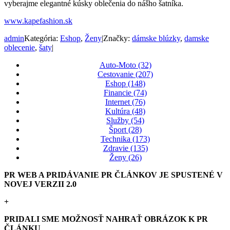
vyberajme elegantné kúsky oblečenia do nášho šatníka.
www.kapefashion.sk
admin
Kategória:
Eshop
,
Ženy
|
Značky:
dámske blúzky
,
damske
oblecenie
,
šaty
|
Auto-Moto (32)
Cestovanie (207)
Eshop (148)
Financie (74)
Internet (76)
Kultúra (48)
Služby (54)
Šport (28)
Technika (173)
Zdravie (135)
Ženy (26)
PR WEB A PRIDÁVANIE PR ČLÁNKOV JE SPUSTENÉ V
NOVEJ VERZII 2.0
+
PRIDALI SME MOŽNOSŤ NAHRAŤ OBRÁZOK K PR
ČLÁNKU